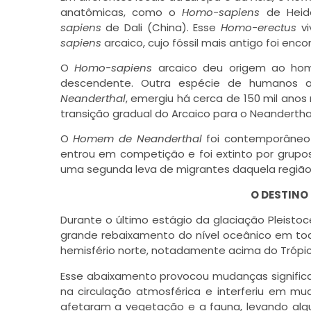
anatômicas, como o
Homo-sapiens
de Heid
sapiens
de Dali (China). Esse
Homo-erectus
vi
sapiens
arcaico, cujo fóssil mais antigo foi enco
O
Homo-sapiens
arcaico deu origem ao h
descendente. Outra espécie de humanos 
Neanderthal
, emergiu há cerca de 150 mil ano
transição gradual do Arcaico para o Neanderthal
O
Homem de Neanderthal
foi contemporâneo 
entrou em competição e foi extinto por grup
uma segunda leva de migrantes daquela região 
O DESTINO
Durante o último estágio da glaciação Pleist
grande rebaixamento do nível oceânico em tod
hemisfério norte, notadamente acima do Trópi
Esse abaixamento provocou mudanças significat
na circulação atmosférica e interferiu em mu
afetaram a vegetação e a fauna, levando algu