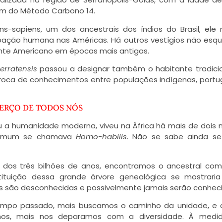
gem do Método Carbono 14.
-sapiens, um dos ancestrais dos índios do Brasil, ele
pação humana nas Américas. Há outros vestígios não esqu
te Americano em épocas mais antigas.
rratensis
passou a designar também o habitante tradici
troca de conhecimentos entre populações indígenas, port
BERÇO DE TODOS NÓS
u a humanidade moderna, viveu na África há mais de dois 
 comum se chamava
Homo-habilis
. Não se sabe ainda se
 dos três bilhões de anos, encontramos o ancestral co
tituição dessa grande árvore genealógica se mostrari
s são desconhecidas e possivelmente jamais serão conheci
empo passado, mais buscamos o caminho da unidade, e 
s, mais nos deparamos com a diversidade. À medi