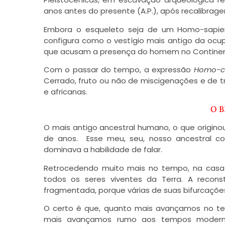
anos antes do presente (A.P.), após recalibra
Embora o esqueleto seja de um Homo-sapiens
configura como o vestígio mais antigo da ocu
que acusam a presença do homem no Continen
Com o passar do tempo, a expressão
Homo-ce
Cerrado, fruto ou não de miscigenações e de 
e africanas.
O 
O mais antigo ancestral humano, o que origino
de anos. Esse meu, seu, nosso ancestral
dominava a habilidade de falar.
Retrocedendo muito mais no tempo, na casa
todos os seres viventes da Terra. A recons
fragmentada, porque várias de suas bifurcaçõe
O certo é que, quanto mais avançamos no t
mais avançamos rumo aos tempos moderno