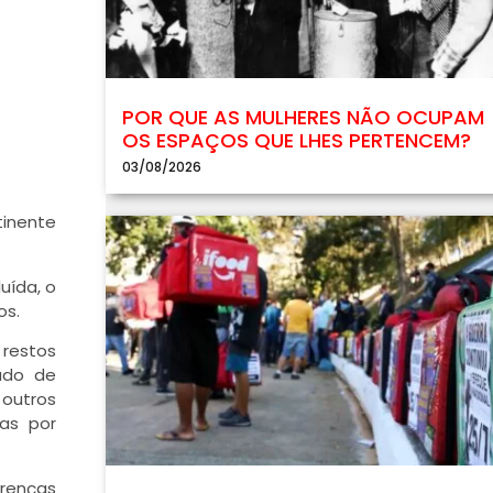
POR QUE AS MULHERES NÃO OCUPAM
OS ESPAÇOS QUE LHES PERTENCEM?
03/08/2026
tinente
uída, o
os.
 restos
mado de
outros
das por
erenças