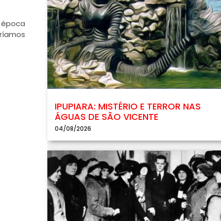
, época
aríamos
IPUPIARA: MISTÉRIO E TERROR NAS
ÁGUAS DE SÃO VICENTE
04/08/2026