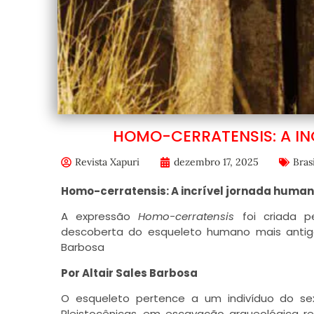
HOMO-CERRATENSIS: A I
Revista Xapuri
dezembro 17, 2025
Brasi
Homo-cerratensis: A incrível jornada huma
A expressão
Homo-cerratensis
foi criada 
descoberta do esqueleto humano mais antigo 
Barbosa
Por Altair Sales Barbosa
O esqueleto pertence a um indivíduo do se
Pleistocênicas, em escavação arqueológica re