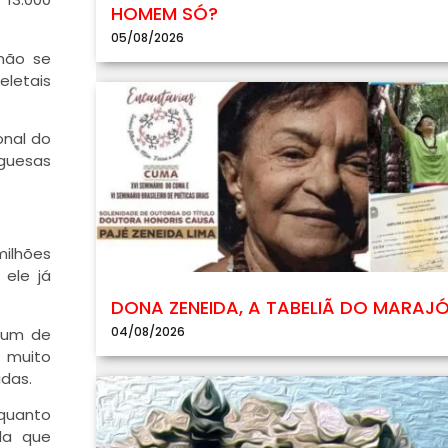
HOMEM SÓ?
05/08/2026
 não se
eletais
onal do
uguesas
milhões
 ele já
DONA ZENEIDA, A TABELIÃ DO MARAJ
04/08/2026
mum de
a muito
das.
quanto
da que