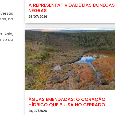
A REPRESENTATIVIDADE DAS BONECAS
NEGRAS
iversas
29/07/2026
sos, na
 Ásia,
ento do
ÁGUAS EMENDADAS: O CORAÇÃO
HÍDRICO QUE PULSA NO CERRADO
28/07/2026