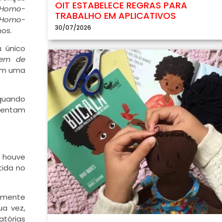
OIT ESTABELECE REGRAS PARA
Homo-
TRABALHO EM APLICATIVOS
Homo-
30/07/2026
nos.
 único
em de
ram uma
 quando
esentam
, houve
tida no
tamente
ua vez,
atórias