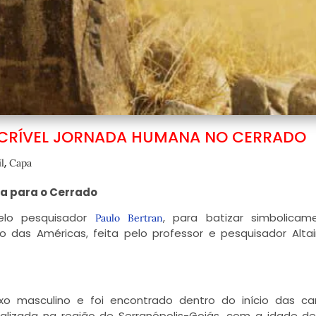
NCRÍVEL JORNADA HUMANA NO CERRADO
,
l
Capa
na para o Cerrado
pelo pesquisador
, para batizar simbolicam
Paulo Bertran
das Américas, feita pelo professor e pesquisador Altai
xo masculino e foi encontrado dentro do início das c
alizada na região de Serranópolis-Goiás, com a idade de