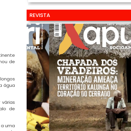
REVISTA
tinente
nou de
 longos
 a água
 várias
alo de
o a uma