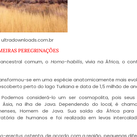
: ultradownloads.com.br
IMEIRAS PEREGRINAÇÕES
 ancestral comum, o
Homo-habilis
, vivia na África, o con
ansformou-se em uma espécie anatomicamente mais evol
escoberto perto do lago Turkana e data de 1,5 milhão de an
. Podemos considerá-lo um ser cosmopolita, pois seus
na Ásia, na ilha de Java. Dependendo do local, é cha
quinenses, Homem de Java. Sua saída da África para 
ratória de humanos e foi realizada em levas intercala
o-erectus
ostenta, de acordo com a região, pequenas dif