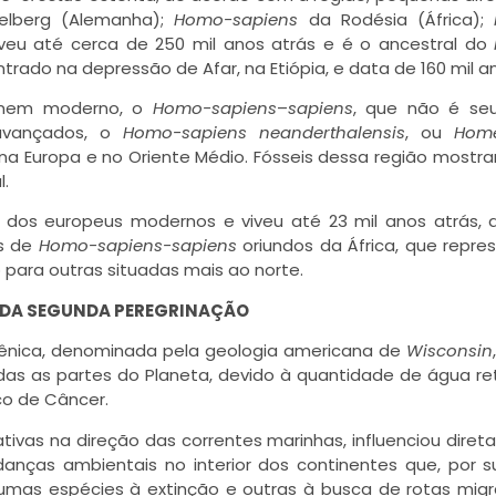
elberg (Alemanha);
Homo-sapiens
da Rodésia (África);
veu até cerca de 250 mil anos atrás e é o ancestral do
ntrado na depressão de Afar, na Etiópia, e data de 160 mil a
omem moderno, o
Homo-sapiens
–
sapiens
, que não é seu
avançados, o
Homo-sapiens neanderthalensis
, ou
Hom
s na Europa e no Oriente Médio. Fósseis dessa região most
.
dos europeus modernos e viveu até 23 mil anos atrás,
os de
Homo-sapiens-sapiens
oriundos da África, que repr
para outras situadas mais ao norte.
 DA SEGUNDA PEREGRINAÇÃO
ocênica, denominada pela geologia americana de
Wisconsin
as as partes do Planeta, devido à quantidade de água re
co de Câncer.
ivas na direção das correntes marinhas, influenciou dire
danças ambientais no interior dos continentes que, por s
mas espécies à extinção e outras à busca de rotas migr