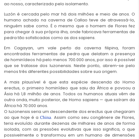
ao nosso, caracterizado pelo isolamento.
Luzón é cercada pelo mar há dois
milhões e meio de anos
. O
humano achado na caverna de Callao teve de atravessá-lo,
ninguém sabe como. É o mesmo que o homem de Flores fez
para chegar à sua própria ilha, onde fabricava ferramentas de
pedra tão sofisticadas como as dos sapiens.
Em Cagayan, um vale perto da caverna filipina, foram
encontradas ferramentas de pedra que delatam a presença
de hominídeos há pelo menos 700.000 anos, por isso é possível
que se tratasse dos luzonensis. Neste ponto, abrem-se pelo
menos três diferentes possibilidades sobre sua origem.
A mais plausível é que esta espécie descenda do Homo
erectus, o primeiro hominídeo que saiu da África e povoou a
Ásia há 1,8 milhão de anos. Todos os humanos atuais vêm de
outra onda, muito posterior, de Homo sapiens — que saíram da
África há 70.000 anos.
O luzonensis seria um descendente dos erectus que chegaram
ao que hoje é a
. Assim como seu congênere de Flores,
China
teria evoluído durante dezenas de milhares de anos de forma
isolada, com as pressões evolutivas que isso significa, o que
possivelmente o transformou em um humano de dimensões