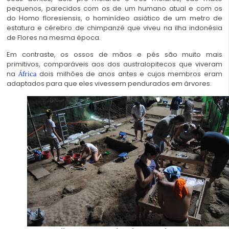
pequenos, parecidos com os de um humano atual e com os
do Homo floresiensis, o hominídeo asiático de um metro de
estatura e cérebro de chimpanzé que viveu na ilha indonésia
de Flores na mesma época.
Em contraste, os ossos de mãos e pés são muito mais
primitivos, comparáveis aos dos australopitecos que viveram
na
dois milhões de anos antes e cujos membros eram
África
adaptados para que eles vivessem pendurados em árvores.