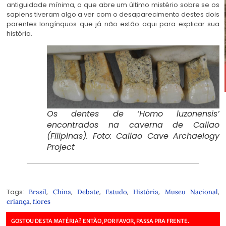
antiguidade mínima, o que abre um último mistério sobre se os
sapiens tiveram algo a ver com o desaparecimento destes dois
parentes longínquos que já não estão aqui para explicar sua
história.
Os dentes de ‘Homo luzonensis’
encontrados na caverna de Callao
(Filipinas). Foto: Callao Cave Archaelogy
Project
Tags:
,
,
,
,
,
,
Brasil
China
Debate
Estudo
História
Museu Nacional
,
criança
flores
GOSTOU DESTA MATÉRIA? ENTÃO, POR FAVOR, PASSA PRA FRENTE.