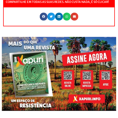
COMPARTILHE EM TODAS AS SUAS REDES. NÃO CUSTA NADA, É SÓ CLICAR!