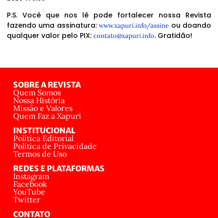
P.S. Você que nos lê pode fortalecer nossa Revista
fazendo uma assinatura:
ou doando
www.xapuri.info/assine
qualquer valor pelo PIX:
. Gratidão!
contato@xapuri.info
SOBRE A REVISTA
Quem Somos
Nossa História
Missão e Valores
Quem Faz a Xapuri
INSTITUCIONAL
Política Editorial
Política de Privacidade
Termos de Uso
REDES E PLATAFORMAS
Instagram
Facebook
YouTube
Twitter
CONTATO