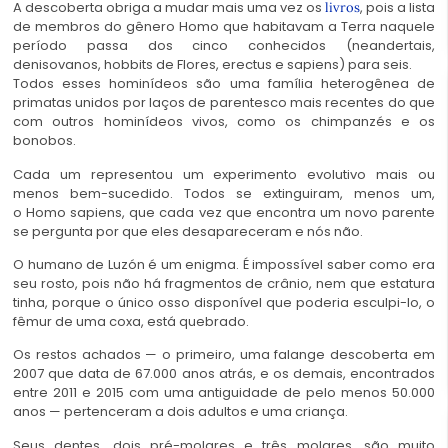
A descoberta obriga a mudar mais uma vez os
, pois a lista
livros
de membros do gênero Homo que habitavam a Terra naquele
período passa dos cinco conhecidos (neandertais,
denisovanos, hobbits de Flores, erectus e sapiens) para seis.
Todos esses hominídeos são uma família heterogênea de
primatas unidos por laços de parentesco mais recentes do que
com outros hominídeos vivos, como os chimpanzés e os
bonobos.
Cada um representou um experimento evolutivo mais ou
menos bem-sucedido. Todos se extinguiram, menos um,
o Homo sapiens, que cada vez que encontra um novo parente
se pergunta por que eles desapareceram e nós não.
O humano de Luzón é um enigma. É impossível saber como era
seu rosto, pois não há fragmentos de crânio, nem que estatura
tinha, porque o único osso disponível que poderia esculpi-lo, o
fêmur de uma coxa, está quebrado.
Os restos achados — o primeiro, uma falange descoberta em
2007 que data de 67.000 anos atrás, e os demais, encontrados
entre 2011 e 2015 com uma antiguidade de pelo menos 50.000
anos — pertenceram a dois adultos e uma criança.
Seus dentes, dois pré-molares e três molares, são muito