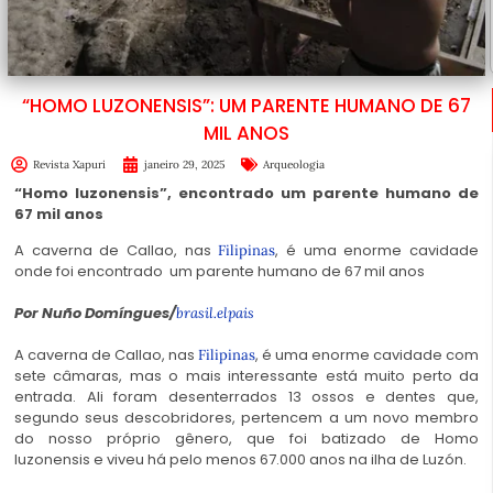
“HOMO LUZONENSIS”: UM PARENTE HUMANO DE 67
MIL ANOS
Revista Xapuri
janeiro 29, 2025
Arqueologia
“Homo luzonensis”, encontrado um parente humano de
67 mil anos
A caverna de Callao, nas
, é uma enorme cavidade
Filipinas
onde foi encontrado um parente humano de 67 mil anos
Por Nuño Domíngues/
brasil.elpais
A caverna de Callao, nas
, é uma enorme cavidade com
Filipinas
sete câmaras, mas o mais interessante está muito perto da
entrada. Ali foram desenterrados 13 ossos e dentes que,
segundo seus descobridores, pertencem a um novo membro
do nosso próprio gênero, que foi batizado de Homo
luzonensis e viveu há pelo menos 67.000 anos na ilha de Luzón.