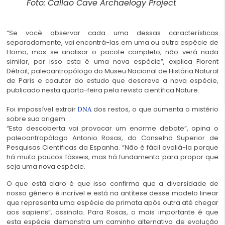
Foto: Callao Cave Archaelogy Project
“Se você observar cada uma dessas características
separadamente, vai encontrá-las em uma ou outra espécie de
Homo, mas se analisar o pacote completo, não verá nada
similar, por isso esta é uma nova espécie”, explica Florent
Détroit, paleoantropólogo do Museu Nacional de História Natural
de Paris e coautor do estudo que descreve a nova espécie,
publicado nesta quarta-feira pela revista científica Nature.
Foi impossível extrair
dos restos, o que aumenta o mistério
DNA
sobre sua origem.
“Esta descoberta vai provocar um enorme debate”, opina o
paleoantropólogo Antonio Rosas, do Conselho Superior de
Pesquisas Científicas da Espanha. “Não é fácil avaliá-la porque
há muito poucos fósseis, mas há fundamento para propor que
seja uma nova espécie.
O que está claro é que isso confirma que a diversidade de
nosso gênero é incrível e está na antítese desse modelo linear
que representa uma espécie de primata após outra até chegar
aos sapiens”, assinala. Para Rosas, o mais importante é que
esta espécie demonstra um caminho alternativo de evolução