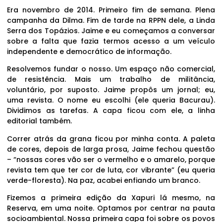
Era novembro de 2014. Primeiro fim de semana. Plena
campanha da Dilma. Fim de tarde na RPPN dele, a Linda
Serra dos Topázios. Jaime e eu começamos a conversar
sobre a falta que fazia termos acesso a um veículo
independente e democrático de informação.
Resolvemos fundar o nosso. Um espaço não comercial,
de resistência. Mais um trabalho de militância,
voluntário, por suposto. Jaime propôs um jornal; eu,
uma revista. O nome eu escolhi (ele queria Bacurau).
Dividimos as tarefas. A capa ficou com ele, a linha
editorial também.
Correr atrás da grana ficou por minha conta. A paleta
de cores, depois de larga prosa, Jaime fechou questão
– “nossas cores vão ser o vermelho e o amarelo, porque
revista tem que ter cor de luta, cor vibrante” (eu queria
verde-floresta). Na paz, acabei enfiando um branco.
Fizemos a primeira edição da Xapuri lá mesmo, na
Reserva, em uma noite. Optamos por centrar na pauta
socioambiental. Nossa primeira capa foi sobre os povos