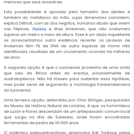
menores que seus ancestrais.
Esta possibilidade é apoiada pelo tamanho dos dentes e
também do metatarso da mão, cujas dimensões coincidem,
explica Détroit, com as dos negritos, humanos atuais que vivem
nas Filipinas,
e ilhas Andaman, que não costumam
Malásia
superar um metro e meio de altura. Esse é um dado inquietante
se acrescentamos outra evidência recente: os jarawas de
Andaman têm 1% de DNA de outra espécie de Homo não
identificada, resultado de um cruzamento ocorrido há milhares
de anos.
A segunda opção é que o luzonensis provenha de uma onda
que saiu da África antes do erectus, possivelmente de
australopitecos. Não há fósseis para sustentar essa hipótese,
mas pode servir de argumento a morfologia frankensteiniana
do luzonensis.
Uma terceira opção, defendida por Chris Stringer, pesquisador
do Museu de História Natural de Londres, é que os hominídeos
de Luzón e Flores descendam de um antepassado comum local
que surgiu na ilha de Sulawesi, onde foram encontradas
ferramentas de pedra de 110.000 anos.
O polêmico paleoantropólogo americano Erik Trinkaus opina