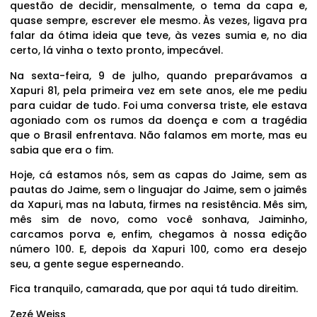
questão de decidir, mensalmente, o tema da capa e,
quase sempre, escrever ele mesmo. Às vezes, ligava pra
falar da ótima ideia que teve, às vezes sumia e, no dia
certo, lá vinha o texto pronto, impecável.
Na sexta-feira, 9 de julho, quando preparávamos a
Xapuri 81, pela primeira vez em sete anos, ele me pediu
para cuidar de tudo. Foi uma conversa triste, ele estava
agoniado com os rumos da doença e com a tragédia
que o Brasil enfrentava. Não falamos em morte, mas eu
sabia que era o fim.
Hoje, cá estamos nós, sem as capas do Jaime, sem as
pautas do Jaime, sem o linguajar do Jaime, sem o jaimês
da Xapuri, mas na labuta, firmes na resistência. Mês sim,
mês sim de novo, como você sonhava, Jaiminho,
carcamos porva e, enfim, chegamos à nossa edição
número 100. E, depois da Xapuri 100, como era desejo
seu, a gente segue esperneando.
Fica tranquilo, camarada, que por aqui tá tudo direitim.
Zezé Weiss