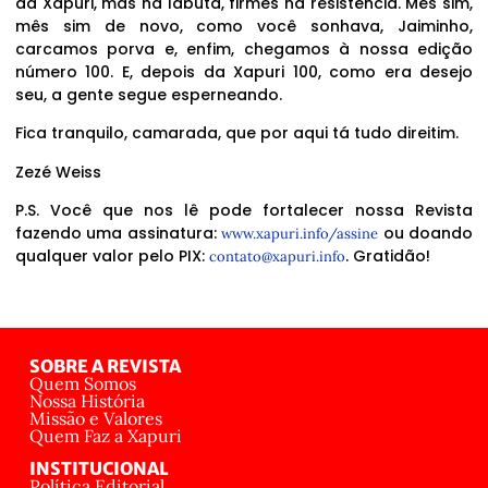
da Xapuri, mas na labuta, firmes na resistência. Mês sim,
mês sim de novo, como você sonhava, Jaiminho,
carcamos porva e, enfim, chegamos à nossa edição
número 100. E, depois da Xapuri 100, como era desejo
seu, a gente segue esperneando.
Fica tranquilo, camarada, que por aqui tá tudo direitim.
Zezé Weiss
P.S. Você que nos lê pode fortalecer nossa Revista
fazendo uma assinatura:
ou doando
www.xapuri.info/assine
qualquer valor pelo PIX:
. Gratidão!
contato@xapuri.info
SOBRE A REVISTA
Quem Somos
Nossa História
Missão e Valores
Quem Faz a Xapuri
INSTITUCIONAL
Política Editorial