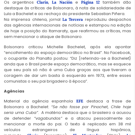
Os argentinos
,
e
também dão
Clarín
La Nación
Página 12
destaque às críticas de Bolsonaro, à nota de solidariedade de
Lula a Bachelet e ao rechaço do presidente Sebastian Piñera.
Na imprensa chilena, jornal
reproduziu despachos
La Tercera
das agências internacionais de notícias e estampou na edição
de hoje a posição do Itamaraty, que reafirmou as críticas, mas
sem mencionar o ataque de Bolsonaro.
Bolsonaro criticou Michelle Bachelet, após ela apontar
“encolhimento do espaço democrático no Brasil”. No Facebook,
o ocupante do Planalto postou: “Diz [referindo-se a Bachelet}
ainda que o Brasil perde espaço democrático, mas se esquece
que seu país só não é uma Cuba graças aos que tiveram a
coragem de dar um basta à esquerda em 1973, entre esses
comunistas o seu pai brigadeiro à época”.
Agências
Material da agência espanhola
destaca a frase de
EFE
Bolsonaro a Bachelet:
“Se não fosse por Pinochet, Chile hoje
seria uma Cuba”
. A matéria destaca que o brasileiro a acusou
de defender
“vagabundos”
e a atacou pessoalmente ao
mencionar a morte do pai. O texto é replicado em 38 mil
veículos estrangeiros de língua hispânica,