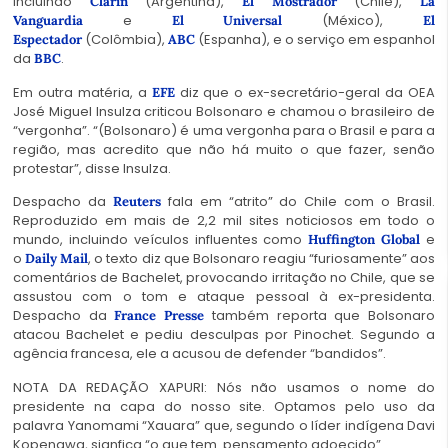
incluindo
(Argentina),
(Chile),
Clarin
El Mostrador
La
e
(México),
Vanguardia
El Universal
El
(Colômbia),
(Espanha), e o serviço em espanhol
Espectador
ABC
da
.
BBC
Em outra matéria, a
diz que o ex-secretário-geral da OEA
EFE
José Miguel Insulza criticou Bolsonaro e chamou o brasileiro de
“vergonha”. “(Bolsonaro) é uma vergonha para o Brasil e para a
região, mas acredito que não há muito o que fazer, senão
protestar”, disse Insulza.
Despacho da
fala em “atrito” do Chile com o Brasil.
Reuters
Reproduzido em mais de 2,2 mil sites noticiosos em todo o
mundo, incluindo veículos influentes como
e
Huffington Global
o
, o texto diz que Bolsonaro reagiu “furiosamente” aos
Daily Mail
comentários de Bachelet, provocando irritação no Chile, que se
assustou com o tom e ataque pessoal à ex-presidenta.
Despacho da
também reporta que Bolsonaro
France Presse
atacou Bachelet e pediu desculpas por Pinochet. Segundo a
agência francesa, ele a acusou de defender “bandidos”.
NOTA DA REDAÇÃO XAPURI: Nós não usamos o nome do
presidente na capa do nosso site. Optamos pelo uso da
palavra Yanomami “Xauara” que, segundo o líder indígena Davi
Kopenawa, signfica “o que tem pensamento adoecido”.