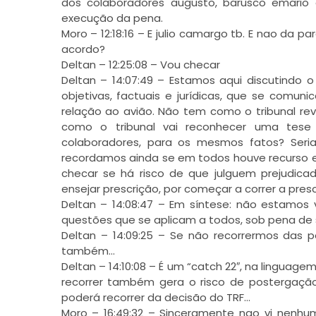
dos colaboradores augusto, barusco emario 
execução da pena.
Moro – 12:18:16 – E julio camargo tb. E nao da
acordo?
Deltan – 12:25:08 – Vou checar
Deltan – 14:07:49 – Estamos aqui discutindo
objetivas, factuais e jurídicas, que se com
relação ao avião. Não tem como o tribunal re
como o tribunal vai reconhecer uma tese j
colaboradores, para os mesmos fatos? Ser
recordamos ainda se em todos houve recurso e
checar se há risco de que julguem prejudica
ensejar prescrição, por começar a correr a pres
Deltan – 14:08:47 – Em síntese: não estamo
questões que se aplicam a todos, sob pena de s
Deltan – 14:09:25 – Se não recorrermos das 
também…
Deltan – 14:10:08 – É um “catch 22″, na lingua
recorrer também gera o risco de postergaçã
poderá recorrer da decisão do TRF…
Moro – 16:49:32 – Sinceramente nao vi nenhu