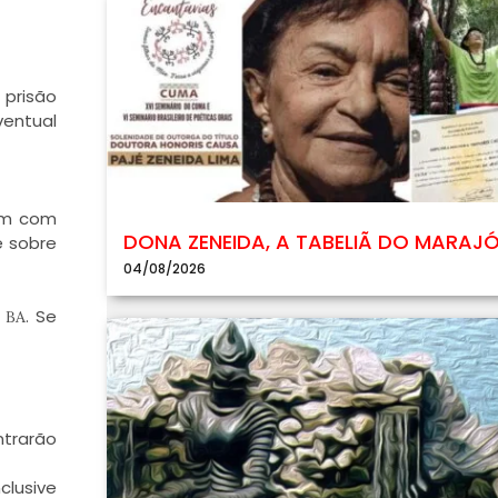
 prisão
ventual
ram com
DONA ZENEIDA, A TABELIÃ DO MARAJ
é sobre
04/08/2026
s
. Se
BA
ntrarão
clusive