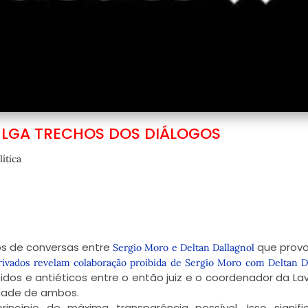
ULGA TRECHOS DOS DIÁLOGOS
lítica
os de conversas entre
que prov
Sergio Moro e Deltan Dallagnol
rivados revelam colaboração proibida de Sergio Moro com Deltan D
os e antiéticos entre o então juiz e o coordenador da La
idade de ambos.
ncípio de máxima transparência possível. Isso signif