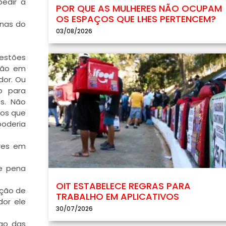
pedir a
POR QUE AS MULHERES NÃO OCUPAM
OS ESPAÇOS QUE LHES PERTENCEM?
enas do
03/08/2026
uestões
ação em
dor. Ou
o para
s. Não
mos que
poderia
ores em
de pena
OIT ESTABELECE REGRAS PARA
ução de
TRABALHO EM APLICATIVOS
dor ele
30/07/2026
cao das