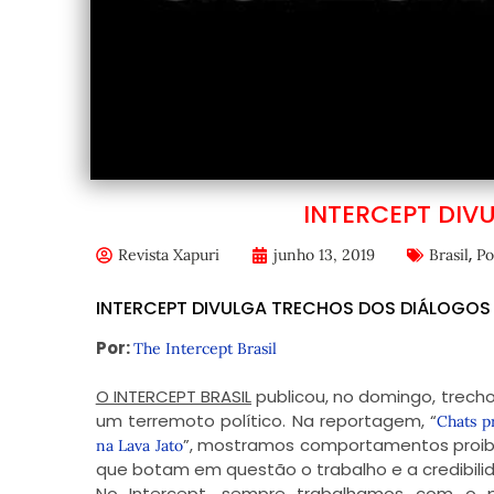
INTERCEPT DIV
,
Revista Xapuri
junho 13, 2019
Brasil
Po
INTERCEPT DIVULGA TRECHOS DOS DIÁLOGOS
Por:
The Intercept Brasil
O INTERCEPT BRASIL
publicou, no domingo, trech
um terremoto político. Na reportagem, “
Chats p
”, mostramos comportamentos proibid
na Lava Jato
que botam em questão o trabalho e a credibil
No Intercept, sempre trabalhamos com o pri