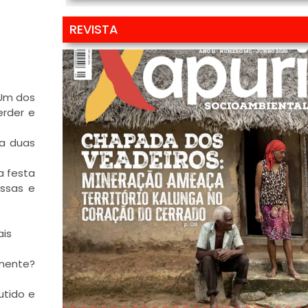
REVISTA
 Um dos
erder e
da duas
a festa
ssas e
ais
lmente?
utido e