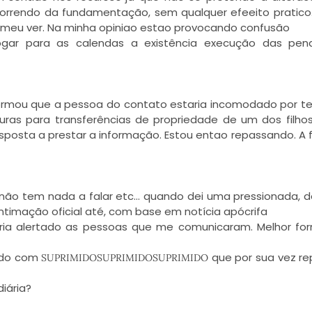
correndo da fundamentação, sem qualquer efeeito pratico
 meu ver. Na minha opiniao estao provocando confusão
 jogar para as calendas a existência execução das pen
nformou que a pessoa do contato estaria incomodado por te
ituras para transferências de propriedade de um dos filho
sposta a prestar a informação. Estou entao repassando. A 
que não tem nada a falar etc… quando dei uma pressionada, d
timação oficial até, com base em notícia apócrifa
eria alertado as pessoas que me comunicaram. Melhor for
tado com
que por sua vez r
SUPRIMIDOSUPRIMIDOSUPRIMIDO
diária?