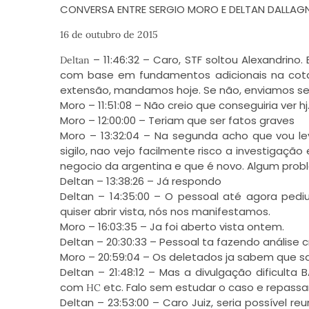
CONVERSA ENTRE SERGIO MORO E DELTAN DALLAG
16 de outubro de 2015
– 11:46:32 – Caro, STF soltou Alexandrin
Deltan
com base em fundamentos adicionais na cota. 
extensão, mandamos hoje. Se não, enviamos segu
Moro – 11:51:08 – Não creio que conseguiria ver
Moro – 12:00:00 – Teriam que ser fatos graves
Moro – 13:32:04 – Na segunda acho que vou le
sigilo, nao vejo facilmente risco a investiga
negocio da argentina e que é novo. Algum prob
Deltan – 13:38:26 – Já respondo
Deltan – 14:35:00 – O pessoal até agora pedi
quiser abrir vista, nós nos manifestamos.
Moro – 16:03:35 – Ja foi aberto vista ontem.
Deltan – 20:30:33 – Pessoal ta fazendo análise 
Moro – 20:59:04 – Os deletados ja sabem que s
Deltan – 21:48:12 – Mas a divulgação dificulta B
com
etc. Falo sem estudar o caso e repassa
HC
Deltan – 23:53:00 – Caro Juiz, seria possível r