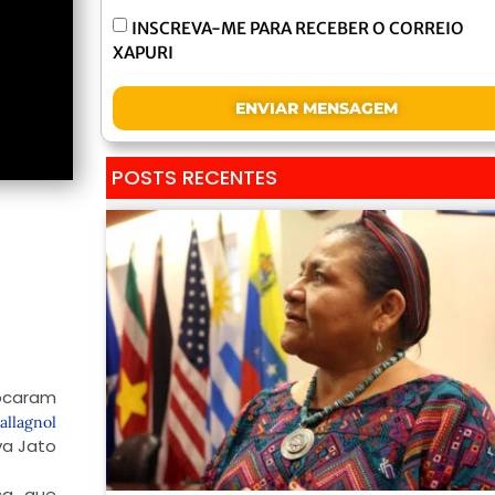
INSCREVA-ME PARA RECEBER O CORREIO
XAPURI
ENVIAR MENSAGEM
POSTS RECENTES
ocaram
allagnol
va Jato
ica que