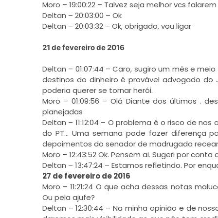
Moro – 19:00:22 – Talvez seja melhor vcs falar
Deltan – 20:03:00 – Ok
Deltan – 20:03:32 – Ok, obrigado, vou ligar
21 de fevereiro de 2016
Deltan – 01:07:44 – Caro, sugiro um mês e mei
destinos do dinheiro é provável advogado do 
poderia querer se tornar herói.
Moro – 01:09:56 – Olá Diante dos últimos . d
planejadas
Deltan – 11:12:04 – O problema é o risco de n
do PT… Uma semana pode fazer diferença pa
depoimentos do senador de madrugada rece
Moro – 12:43:52 Ok. Pensem ai. Sugeri por con
Deltan – 13:47:24 – Estamos refletindo. Por enqu
27 de fevereiro de 2016
Moro – 11:21:24 O que acha dessas notas maluc
Ou pela ajufe?
Deltan – 12:30:44 – Na minha opinião e de nos