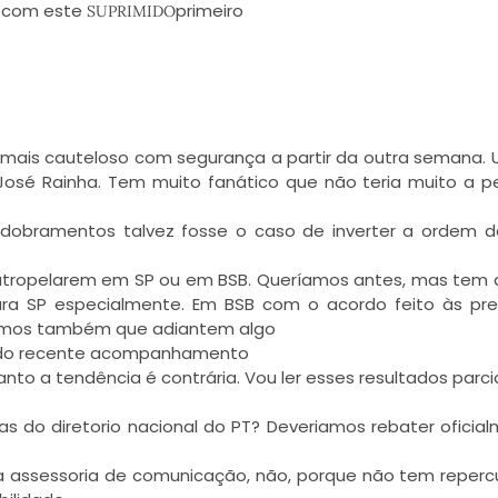
em com este
primeiro
SUPRIMIDO
o mais cauteloso com segurança a partir da outra semana.
José Rainha. Tem muito fanático que não teria muito a p
esdobramentos talvez fosse o caso de inverter a ordem 
os atropelarem em SP ou em BSB. Queríamos antes, mas tem 
ra SP especialmente. Em BSB com o acordo feito às pre
amos também que adiantem algo
ta do recente acompanhamento
anto a tendência é contrária. Vou ler esses resultados parci
as do diretorio nacional do PT? Deveriamos rebater oficia
sa assessoria de comunicação, não, porque não tem reperc