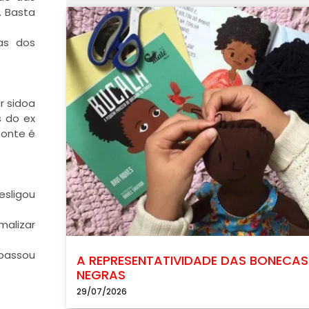
. Basta
as dos
r sidoa
s do ex
fonte é
esligou
malizar
epassou
A REPRESENTATIVIDADE DAS BONECAS
NEGRAS
29/07/2026