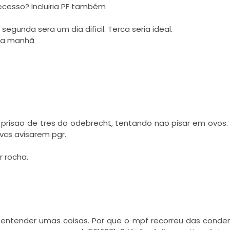
cesso? Incluiria PF também
egunda sera um dia dificil. Terca seria ideal.
ela manhã
 prisao de tres do odebrecht, tentando nao pisar em ovos.
vcs avisarem pgr.
r rocha.
de entender umas coisas. Por que o mpf recorreu das cond