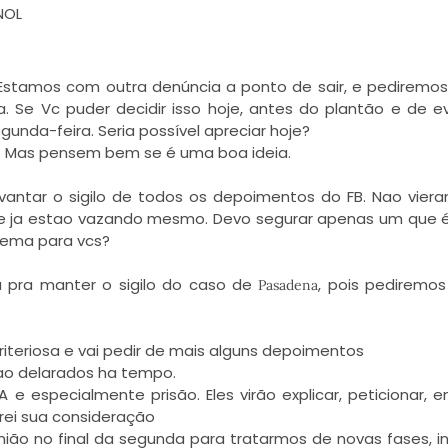
NOL
o. Estamos com outra denúncia a ponto de sair, e pediremos
Se Vc puder decidir isso hoje, antes do plantão e de e
nda-feira. Seria possível apreciar hoje?
 hj. Mas pensem bem se é uma boa ideia.
vantar o sigilo de todos os depoimentos do FB. Nao vie
ção e ja estao vazando mesmo. Devo segurar apenas um que 
lema para vcs?
u pra manter o sigilo do caso de
, pois pediremo
Pasadena
criteriosa e vai pedir de mais alguns depoimentos
ao delarados ha tempo.
A e especialmente prisão. Eles virão explicar, peticionar, e
rei sua consideração
eunião no final da segunda para tratarmos de novas fases, in