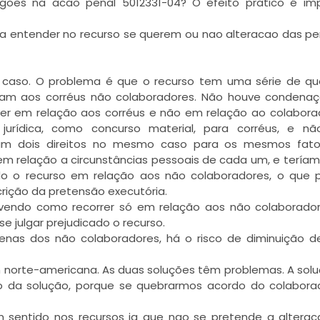
goes na acao penal 5012331-04? O efeito pratico é im
 para entender no recurso se querem ou nao alteracao das p
 o caso. O problema é que o recurso tem uma série de q
unicam aos corréus não colaboradores. Não houve conden
ver em relação aos corréus e não em relação ao colabora
urídica, como concurso material, para corréus, e nã
iam dois direitos no mesmo caso para os mesmos fato
m relação a circunstâncias pessoais de cada um, e tería
do o recurso em relação aos não colaboradores, o que 
crição da pretensão executória.
s vendo como recorrer só em relação aos não colaborad
e julgar prejudicado o recurso.
penas dos não colaboradores, há o risco de diminuição 
gem norte-americana. As duas soluções têm problemas. A sol
o da solução, porque se quebrarmos acordo do colabora
m sentido nos recursos ja que nao se pretende a altera