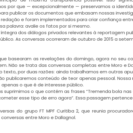
camos por que — excepcionalmente — preservamos a identi
para publicar os documentos que embasam nossas investi
a redação e foram implementados para criar confiança entr
sa palavra: avalie os fatos por si mesmo.
a íntegra dos diálogos privados relevantes à reportagem pu
úblico. As conversas ocorreram de outubro de 2015 a sete
que basearam as revelações do domingo, agora no seu c
. Não se trata das conversas completas entre Moro e Da
no texto, por duas razões: ainda trabalhamos em outras ap
não publicaremos conteúdo de teor apenas pessoal. Nossa
 apenas o que é de interesse público.
nas suprimimos o que contém as frases “Tremenda bola nas
cometer esse tipo de erro agora”. Essa passagem pertenc
versas do grupo FT MPF Curitiba 2, que reunia procurado
 conversas entre Moro e Dallagnol.