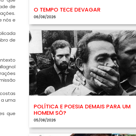
dade de
O TEMPO TECE DEVAGAR
gações.
06/08/2026
e nós e
blicada
mbro de
ontexto
llagnol
urações
 missão
 costas
e a uma
POLÍTICA E POESIA DEMAIS PARA UM
HOMEM SÓ?
res que
05/08/2026