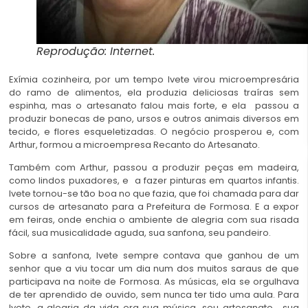
Reprodução: Internet.
Exímia cozinheira, por um tempo Ivete virou microempresária
do ramo de alimentos, ela produzia deliciosas traíras sem
espinha, mas o artesanato falou mais forte, e ela passou a
produzir bonecas de pano, ursos e outros animais diversos em
tecido, e flores esqueletizadas. O negócio prosperou e, com
Arthur, formou a microempresa Recanto do Artesanato.
Também com Arthur, passou a produzir peças em madeira,
como lindos puxadores, e a fazer pinturas em quartos infantis.
Ivete tornou-se tão boa no que fazia, que foi chamada para dar
cursos de artesanato para a Prefeitura de Formosa. E a expor
em feiras, onde enchia o ambiente de alegria com sua risada
fácil, sua musicalidade aguda, sua sanfona, seu pandeiro.
Sobre a sanfona, Ivete sempre contava que ganhou de um
senhor que a viu tocar um dia num dos muitos saraus de que
participava na noite de Formosa. As músicas, ela se orgulhava
de ter aprendido de ouvido, sem nunca ter tido uma aula. Para
Ivete, a alegria da vida era sua música, seu artesanato, sua