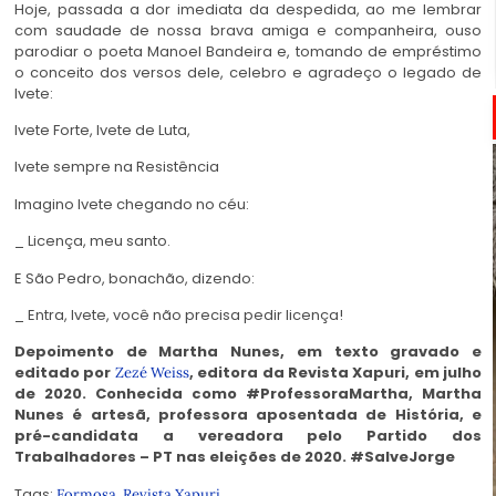
Hoje, passada a dor imediata da despedida, ao me lembrar
com saudade de nossa brava amiga e companheira, ouso
parodiar o poeta Manoel Bandeira e, tomando de empréstimo
o conceito dos versos dele, celebro e agradeço o legado de
Ivete:
Ivete Forte, Ivete de Luta,
Ivete sempre na Resistência
Imagino Ivete chegando no céu:
_ Licença, meu santo.
E São Pedro, bonachão, dizendo:
_ Entra, Ivete, você não precisa pedir licença!
Depoimento de Martha Nunes, em texto gravado e
editado por
, editora da Revista Xapuri, em julho
Zezé Weiss
de 2020. Conhecida como #ProfessoraMartha, Martha
Nunes é artesã, professora aposentada de História, e
pré-candidata a vereadora pelo Partido dos
Trabalhadores – PT nas eleições de 2020. #SalveJorge
Tags:
,
Formosa
Revista Xapuri