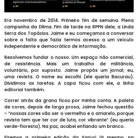
Era novembro de 2014. Primeiro fim de semana. Plena
campanha da Dilma. Fim de tarde na RPPN dele, a Linda
Serra dos Topázios. Jaime e eu começamos a conversar
sobre a falta que fazia termos acesso a um veículo
independente e democrático de informação.
Resolvemos fundar o nosso. Um espaço não comercial,
de resistência. Mais um trabalho de militância,
voluntário, por suposto. Jaime propôs um jornal; eu,
uma revista. O nome eu escolhi (ele queria Bacurau).
Dividimos as tarefas. A capa ficou com ele, a linha
editorial também.
Correr atrás da grana ficou por minha conta. A paleta
de cores, depois de larga prosa, Jaime fechou questão
– “nossas cores vão ser o vermelho e o amarelo, porque
revista tem que ter cor de luta, cor vibrante” (eu queria
verde-floresta). Na paz, acabei enfiando um branco.
Fizemos a primeira edição da Xapuri lá mesmo, na