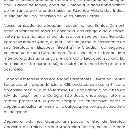
aos 13 anos de idade, vinda de Riolândia, cidadezinha vizinha
do barranco de rio onde nasci, na Fazenda Aldeia dos Índios,
município de São Francisco de Sales, Minas Gerais.
Nossa amizade de décadas nasceu na rua Santos Dumont,
onde a vizinhança toda se conhecia, era amiga e se cuidava.
Ivete morava no lado ímpar da rua, com seu pai, seu Geraldo,
com seus irmãos Arlete, e Joel, filhos do primeiro casamento de
seu Geraldo, e Elizabeth (Betinha) e Cláudia, do segundo
casamento de seu Geraldo com Terezinha, que se tornou uma
mãe para todas as crianças, e com dona Leocádia, sua avó. Eu,
na casa azul do número 60, do outro lado, mas bem perto da
casa dela.
Embora estudássemos em escolas diferentes – Ivete no Centro
Educacional Independência, o CEI, onde cursou até a 8ª série
do ensino médio (que só terminou 40 anos depois, no curso de
EJA do Itesp), eu no Colégio São José, onde segui até me
formar professora, a gente sempre se encontrava antes e
depois das aulas, ali mesmo na calçada, na porta da casa dela
ou da minha.
Depois, a vida nos apartou um pouco, a filha de Geraldo
Carvalho de Freitas e Maria Aparecida Batista, casou-se com