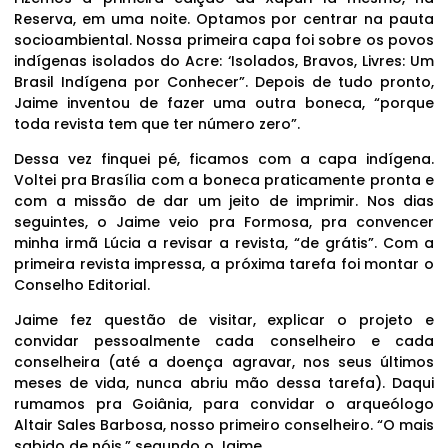
Reserva, em uma noite. Optamos por centrar na pauta
socioambiental. Nossa primeira capa foi sobre os povos
indígenas isolados do Acre: ‘Isolados, Bravos, Livres: Um
Brasil Indígena por Conhecer”. Depois de tudo pronto,
Jaime inventou de fazer uma outra boneca, “porque
toda revista tem que ter número zero”.
Dessa vez finquei pé, ficamos com a capa indígena.
Voltei pra Brasília com a boneca praticamente pronta e
com a missão de dar um jeito de imprimir. Nos dias
seguintes, o Jaime veio pra Formosa, pra convencer
minha irmã Lúcia a revisar a revista, “de grátis”. Com a
primeira revista impressa, a próxima tarefa foi montar o
Conselho Editorial.
Jaime fez questão de visitar, explicar o projeto e
convidar pessoalmente cada conselheiro e cada
conselheira (até a doença agravar, nos seus últimos
meses de vida, nunca abriu mão dessa tarefa). Daqui
rumamos pra Goiânia, para convidar o arqueólogo
Altair Sales Barbosa, nosso primeiro conselheiro. “O mais
sabido de nóis,” segundo o Jaime.