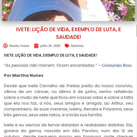
IVETE: LIÇÃO DE VIDA, EXEMPLO DE LUTA, E
SAUDADE!
Martha Nunes
julho 29, 2020
Memória
IVETE: LIÇÃO DE VIDA, EXEMPLO DE LUTA, E SAUDADE!
“As pessoas não morrem. Ficam encantadas.” –
Guimarães Rosa
Por Martha Nunes
Desde que Ivete Carvalho de Freitas partiu do nosso convívio,
vítima de um câncer, no último 6 de junho, venho refletindo
sobre o muito de Ivete que ficou em nossas vidas e sobre a falta
que ela nos faz, a nós, seus amigos e amigas; ao Arthur, seu
companheiro; às suas meninas, Iveliny, Renata e Polyanna, seus
três genros, seus sete netos, e a toda sua família.
Ivete e eu viemos de terras distantes e realidades distintas. Ela,
goiana da gema, nascida em Alto Paraíso, num dia 12 de
outubro, desde pequena morou em Formosa, onde cheguei