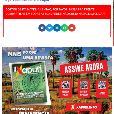
GOSTOU DESTA MATÉRIA? ENTÃO, POR FAVOR, PASSA PRA FRENTE.
COMPARTILHE EM TODAS AS SUAS REDES. NÃO CUSTA NADA, É SÓ CLICAR!