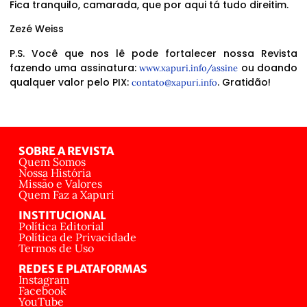
Fica tranquilo, camarada, que por aqui tá tudo direitim.
Zezé Weiss
P.S. Você que nos lê pode fortalecer nossa Revista
fazendo uma assinatura:
ou doando
www.xapuri.info/assine
qualquer valor pelo PIX:
. Gratidão!
contato@xapuri.info
SOBRE A REVISTA
Quem Somos
Nossa História
Missão e Valores
Quem Faz a Xapuri
INSTITUCIONAL
Política Editorial
Política de Privacidade
Termos de Uso
REDES E PLATAFORMAS
Instagram
Facebook
YouTube