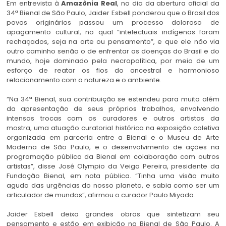
Em entrevista à
Amazônia Real
, no dia da abertura oficial da
34ª Bienal de São Paulo, Jaider Esbell ponderou que o Brasil dos
povos originários passou um processo doloroso de
apagamento cultural, no qual “intelectuais indígenas foram
rechaçados, seja na arte ou pensamento”, e que ele não via
outro caminho senão o de enfrentar as doenças do Brasil e do
mundo, hoje dominado pela necropolítica, por meio de um
esforço de reatar os fios do ancestral e harmonioso
relacionamento com a natureza e o ambiente.
“Na 34ª Bienal, sua contribuição se estendeu para muito além
da apresentação de seus próprios trabalhos, envolvendo
intensas trocas com os curadores e outros artistas da
mostra, uma atuação curatorial histórica na exposição coletiva
organizada em parceria entre a Bienal e o Museu de Arte
Moderna de São Paulo, e o desenvolvimento de ações na
programação pública da Bienal em colaboração com outros
artistas”, disse José Olympio da Veiga Pereira, presidente da
Fundação Bienal, em nota pública. “Tinha uma visão muito
aguda das urgências do nosso planeta, e sabia como ser um
articulador de mundos”, afirmou o curador Paulo Miyada.
Jaider Esbell deixa grandes obras que sintetizam seu
pensamento e estão em exibição na Bienal de São Paulo. A