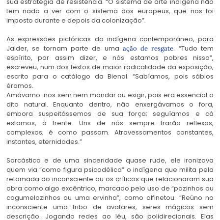
sua estratégia de resistência. “O sistema de arte indígena não
tem nada a ver com o sistema dos europeus, que nos foi
imposto durante e depois da colonização”.
As expressões pictóricas do indígena contemporâneo, para
Jaider, se tornam parte de uma
. “Tudo tem
ação de resgate
espírito, por assim dizer, e nós estamos pobres nisso”,
escreveu, num dos textos de maior radicalidade da exposição,
escrito para o catálogo da Bienal. “Sabíamos, pois sábios
éramos.
Amávamo-nos sem nem mandar ou exigir, pois era essencial o
dito natural. Enquanto dentro, não enxergávamos o fora,
embora suspeitássemos de sua força; seguíamos e cá
estamos, à frente. Uns de nós sempre trarão reflexos,
complexos; é como passam. Atravessamentos constantes,
instantes, eternidades.”
Sarcástico e de uma sinceridade quase rude, ele ironizava
quem via “como figura psicodélica” o indígena que milita pela
retomada do inconsciente ou os críticos que relacionaram sua
obra como algo excêntrico, marcado pelo uso de “pozinhos ou
cogumelozinhos ou uma ervinha”, como alfinetou. “Reúno no
inconsciente uma tribo de avatares, seres mágicos sem
descrição. Jogando redes ao léu, são polidirecionais. Elas