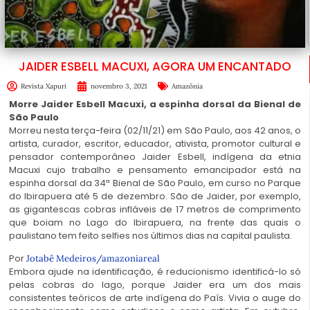
JAIDER ESBELL MACUXI, AGORA UM ENCANTADO
Revista Xapuri
novembro 3, 2021
Amazônia
Morre Jaider Esbell Macuxi, a espinha dorsal da Bienal de
São Paulo
Morreu nesta terça-feira (02/11/21) em São Paulo, aos 42 anos, o
artista, curador, escritor, educador, ativista, promotor cultural e
pensador contemporâneo Jaider Esbell, indígena da etnia
Macuxi cujo trabalho e pensamento emancipador está na
espinha dorsal da 34ª Bienal de São Paulo, em curso no Parque
do Ibirapuera até 5 de dezembro. São de Jaider, por exemplo,
as gigantescas cobras infláveis de 17 metros de comprimento
que boiam no Lago do Ibirapuera, na frente das quais o
paulistano tem feito selfies nos últimos dias na capital paulista.
Por
Jotabê Medeiros/amazoniareal
Embora ajude na identificação, é reducionismo identificá-lo só
pelas cobras do lago, porque Jaider era um dos mais
consistentes teóricos de arte indígena do País. Vivia o auge do