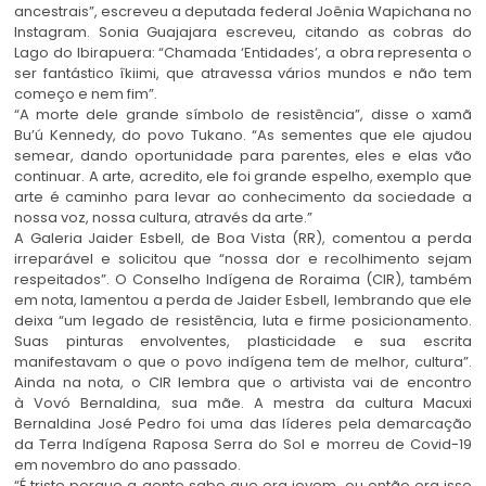
ancestrais”, escreveu a deputada federal Joênia Wapichana no
Instagram. Sonia Guajajara escreveu, citando as cobras do
Lago do Ibirapuera: “Chamada ‘Entidades’, a obra representa o
ser fantástico îkiimi, que atravessa vários mundos e não tem
começo e nem fim”.
“A morte dele grande símbolo de resistência”, disse o xamã
Bu’ú Kennedy, do povo Tukano. “As sementes que ele ajudou
semear, dando oportunidade para parentes, eles e elas vão
continuar. A arte, acredito, ele foi grande espelho, exemplo que
arte é caminho para levar ao conhecimento da sociedade a
nossa voz, nossa cultura, através da arte.”
A Galeria Jaider Esbell, de Boa Vista (RR), comentou a perda
irreparável e solicitou que “nossa dor e recolhimento sejam
respeitados”. O Conselho Indígena de Roraima (CIR), também
em nota, lamentou a perda de Jaider Esbell, lembrando que ele
deixa “um legado de resistência, luta e firme posicionamento.
Suas pinturas envolventes, plasticidade e sua escrita
manifestavam o que o povo indígena tem de melhor, cultura”.
Ainda na nota, o CIR lembra que o artivista vai de encontro
à Vovó Bernaldina, sua mãe. A mestra da cultura Macuxi
Bernaldina José Pedro foi uma das líderes pela demarcação
da Terra Indígena Raposa Serra do Sol e morreu de Covid-19
em novembro do ano passado.
“É triste porque a gente sabe que era jovem, ou então era isso