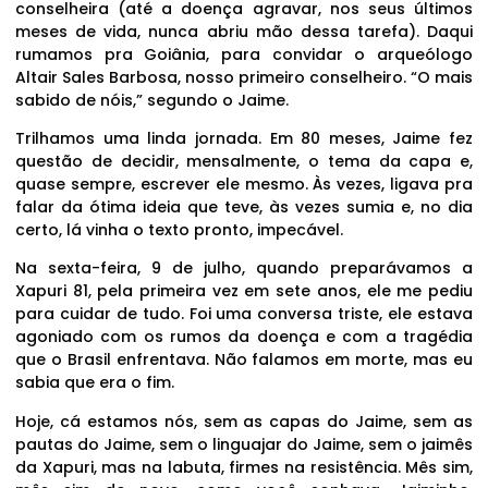
conselheira (até a doença agravar, nos seus últimos
meses de vida, nunca abriu mão dessa tarefa). Daqui
rumamos pra Goiânia, para convidar o arqueólogo
Altair Sales Barbosa, nosso primeiro conselheiro. “O mais
sabido de nóis,” segundo o Jaime.
Trilhamos uma linda jornada. Em 80 meses, Jaime fez
questão de decidir, mensalmente, o tema da capa e,
quase sempre, escrever ele mesmo. Às vezes, ligava pra
falar da ótima ideia que teve, às vezes sumia e, no dia
certo, lá vinha o texto pronto, impecável.
Na sexta-feira, 9 de julho, quando preparávamos a
Xapuri 81, pela primeira vez em sete anos, ele me pediu
para cuidar de tudo. Foi uma conversa triste, ele estava
agoniado com os rumos da doença e com a tragédia
que o Brasil enfrentava. Não falamos em morte, mas eu
sabia que era o fim.
Hoje, cá estamos nós, sem as capas do Jaime, sem as
pautas do Jaime, sem o linguajar do Jaime, sem o jaimês
da Xapuri, mas na labuta, firmes na resistência. Mês sim,