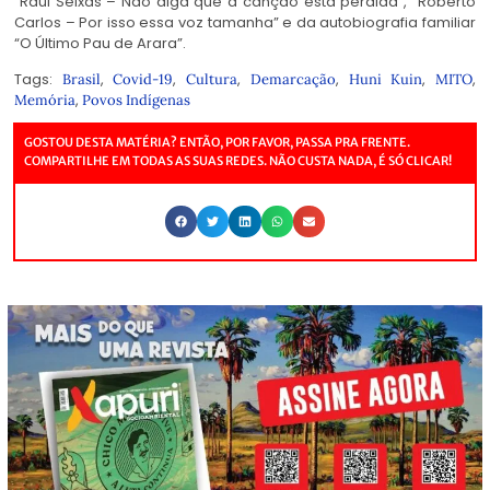
“Raul Seixas – Não diga que a canção está perdida”, “Roberto
Carlos – Por isso essa voz tamanha” e da autobiografia familiar
“O Último Pau de Arara”.
Tags:
,
,
,
,
,
,
Brasil
Covid-19
Cultura
Demarcação
Huni Kuin
MITO
,
Memória
Povos Indígenas
GOSTOU DESTA MATÉRIA? ENTÃO, POR FAVOR, PASSA PRA FRENTE.
COMPARTILHE EM TODAS AS SUAS REDES. NÃO CUSTA NADA, É SÓ CLICAR!