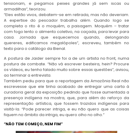
tensionam, e pegamos peixes grandes já sem iscas ou
armadilhas”, teorizou.
“Eles estão vivos, debatem-se em retirada, mas não deveriam.
A expertise do pescador trabalha além. Quando logo se
completa o rito é o moquém, a paisagem. Moquém – tratar
com fogo lento o alimento coletivo, na caçada, para levar para
casa. Jornada que esquecemos quando, delongando
quereres, edificamos megalópoles”, escreveu, também no
texto para o catálogo da Bienal.
A postura de Jaider sempre foi a de um artista no front, numa
postura de combate. “Não vá escrever besteira, hein? Procure
os vídeos, eu tenho falado muito sobre essas questões”, avisou,
ao terminar a entrevista.
Também pediu para que a reportagem da Amazônia Real não
escrevesse que ele tinha acabado de entregar uma carta à
curadoria geral da exposição pedindo que fosse aumentada a
presença indígena na mostra, que, para além do reforço da
representação artística, que fossem trazidos indígenas para
visitá-la. “Pode parecer intriga, e eu não quero que as coisas
fiquem no âmbito da intriga, eu quero olho no olho.”
“NÃO TEM COMEÇO, NEM FIM”