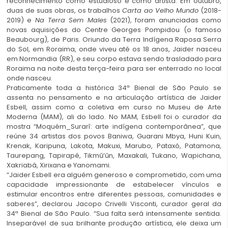
reconhecimento como estudioso e como artista. Em outubro,
duas de suas obras, os trabalhos
Carta ao Velho Mundo
(2018-
2019) e
Na Terra Sem Males
(2021), foram anunciadas como
novas aquisições do Centre Georges Pompidou (o famoso
Beaubourg), de Paris. Oriundo da Terra Indígena Raposa Serra
do Sol, em Roraima, onde viveu até os 18 anos, Jaider nasceu
em Normandia (RR), e seu corpo estava sendo trasladado para
Roraima na noite desta terça-feira para ser enterrado no local
onde nasceu.
Praticamente toda a histórica 34ª Bienal de São Paulo se
assenta no pensamento e na articulação artística de Jaider
Esbell, assim como a coletiva em curso no Museu de Arte
Moderna (MAM), ali do lado. No MAM, Esbell foi o curador da
mostra “Moquém_Surarî: arte indígena contemporânea”, que
reúne 34 artistas dos povos Baniwa, Guarani Mbya, Huni Kuin,
Krenak, Karipuna, Lakota, Makuxi, Marubo, Pataxó, Patamona,
Taurepang, Tapirapé, Tikmũ’ũn, Maxakali, Tukano, Wapichana,
Xakriabá, Xirixana e Yanomami.
“Jaider Esbell era alguém generoso e comprometido, com uma
capacidade impressionante de estabelecer vínculos e
estimular encontros entre diferentes pessoas, comunidades e
saberes”, declarou Jacopo Crivelli Visconti, curador geral da
34ª Bienal de São Paulo. “Sua falta será intensamente sentida.
Inseparável de sua brilhante produção artística, ele deixa um