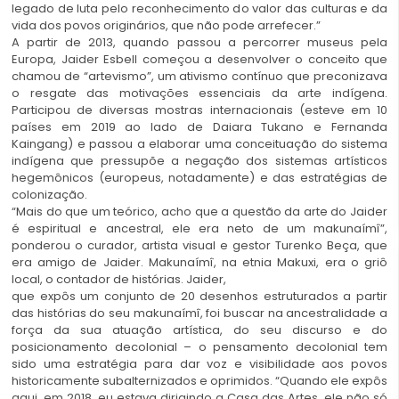
legado de luta pelo reconhecimento do valor das culturas e da
vida dos povos originários, que não pode arrefecer.”
A partir de 2013, quando passou a percorrer museus pela
Europa, Jaider Esbell começou a desenvolver o conceito que
chamou de “artevismo”, um ativismo contínuo que preconizava
o resgate das motivações essenciais da arte indígena.
Participou de diversas mostras internacionais (esteve em 10
países em 2019 ao lado de Daiara Tukano e Fernanda
Kaingang) e passou a elaborar uma conceituação do sistema
indígena que pressupõe a negação dos sistemas artísticos
hegemônicos (europeus, notadamente) e das estratégias de
colonização.
“Mais do que um teórico, acho que a questão da arte do Jaider
é espiritual e ancestral, ele era neto de um makunaímî”,
ponderou o curador, artista visual e gestor Turenko Beça, que
era amigo de Jaider. Makunaímî, na etnia Makuxi, era o griô
local, o contador de histórias. Jaider,
que expôs um conjunto de 20 desenhos estruturados a partir
das histórias do seu makunaímî, foi buscar na ancestralidade a
força da sua atuação artística, do seu discurso e do
posicionamento decolonial – o pensamento decolonial tem
sido uma estratégia para dar voz e visibilidade aos povos
historicamente subalternizados e oprimidos. “Quando ele expôs
aqui, em 2018, eu estava dirigindo a Casa das Artes, ele não só