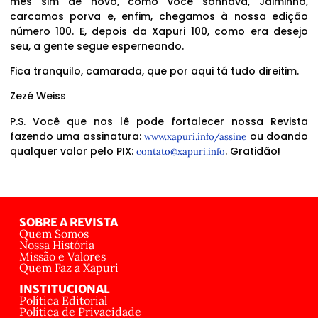
mês sim de novo, como você sonhava, Jaiminho,
carcamos porva e, enfim, chegamos à nossa edição
número 100. E, depois da Xapuri 100, como era desejo
seu, a gente segue esperneando.
Fica tranquilo, camarada, que por aqui tá tudo direitim.
Zezé Weiss
P.S. Você que nos lê pode fortalecer nossa Revista
fazendo uma assinatura:
ou doando
www.xapuri.info/assine
qualquer valor pelo PIX:
. Gratidão!
contato@xapuri.info
SOBRE A REVISTA
Quem Somos
Nossa História
Missão e Valores
Quem Faz a Xapuri
INSTITUCIONAL
Política Editorial
Política de Privacidade