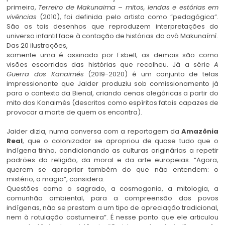
primeira,
Terreiro de Makunaima – mitos, lendas e estórias em
vivências
(2010), foi definida pelo artista como “pedagógica”.
São os tais desenhos que reproduzem interpretações do
universo infantil face à contação de histórias do avô Makunaímî.
Das 20 ilustrações,
somente uma é assinada por Esbell, as demais são como
visões escorridas das histórias que recolheu. Já a série
A
Guerra dos Kanaimés
(2019-2020) é um conjunto de telas
impressionante que Jaider produziu sob comissionamento já
para o contexto da Bienal, criando cenas alegóricas a partir do
mito dos Kanaimés (descritos como espíritos fatais capazes de
provocar a morte de quem os encontra).
Jaider dizia, numa conversa com a reportagem da
Amazônia
Real
, que o colonizador se apropriou de quase tudo que o
indígena tinha, condicionando as culturas originárias a repetir
padrões da religião, da moral e da arte europeias. “Agora,
querem se apropriar também do que não entendem: o
mistério, a magia”, considera.
Questões como o sagrado, a cosmogonia, a mitologia, a
comunhão ambiental, para a compreensão dos povos
indígenas, não se prestam a um tipo de apreciação tradicional,
nem à rotulação costumeira”. É nesse ponto que ele articulou