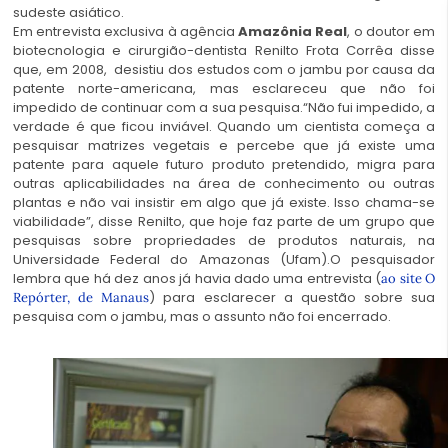
sudeste asiático.
Em entrevista exclusiva à agência
Amazônia Real
, o doutor em
biotecnologia e cirurgião-dentista Renilto Frota Corrêa disse
que, em 2008, desistiu dos estudos com o jambu por causa da
patente norte-americana, mas esclareceu que não foi
impedido de continuar com a sua pesquisa.“Não fui impedido, a
verdade é que ficou inviável. Quando um cientista começa a
pesquisar matrizes vegetais e percebe que já existe uma
patente para aquele futuro produto pretendido, migra para
outras aplicabilidades na área de conhecimento ou outras
plantas e não vai insistir em algo que já existe. Isso chama-se
viabilidade”, disse Renilto, que hoje faz parte de um grupo que
pesquisas sobre propriedades de produtos naturais, na
Universidade Federal do Amazonas (Ufam).O pesquisador
lembra que há dez anos já havia dado uma entrevista (
ao site O
) para esclarecer a questão sobre sua
Repórter, de Manaus
pesquisa com o jambu, mas o assunto não foi encerrado.