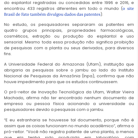
do espilantol registradas ou concedidas entre 1996 e 2016, e
encontrou 433 registros diferentes em todo o mundo (
o site
).
Brasil de Fato também divulgou dados das patentes
No estudo, os pesquisadores separaram as patentes em
quatro grupos principais, propriedades farmacológicas,
cosméticos, extração ou produção do espilantol e uso
sensorial. Mesmo toda essa produção não significa proibição
de pesquisas com a planta ou seus derivados, para diversos
fins.
A Universidade Federal do Amazonas (Ufam), instituição que
abrigaria as pesquisas sobre o jambu ao lado do Instituto
Nacional de Pesquisas da Amazônia (Inpa), confirma que não
houve impedimento para que os estudos continuassem.
O pró-reitor de Inovação Tecnológica da Ufam, Waltair Vieira
Machado, afirma não ter encontrado nenhum documento de
empresa ou pessoa física acionando a universidade ou
pesquisadores devido a pesquisas com o jambu.
“E eu estranharia se houvesse tal documento, porque não é
assim que as coisas funcionam no mundo acadêmico”, afirma o
pró-reitor. “Você não registra patente de uma planta, a menos
que ela tenha sido produzida em laboratório, com