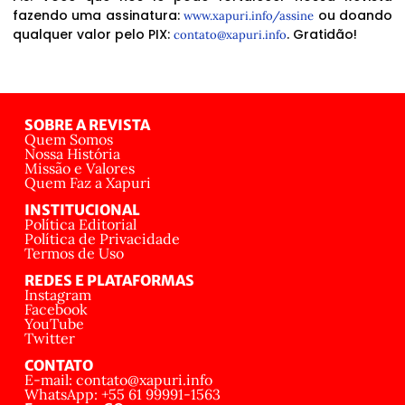
fazendo uma assinatura:
ou doando
www.xapuri.info/assine
qualquer valor pelo PIX:
. Gratidão!
contato@xapuri.info
SOBRE A REVISTA
Quem Somos
Nossa História
Missão e Valores
Quem Faz a Xapuri
INSTITUCIONAL
Política Editorial
Política de Privacidade
Termos de Uso
REDES E PLATAFORMAS
Instagram
Facebook
YouTube
Twitter
CONTATO
E-mail: contato@xapuri.info
WhatsApp: +55 61 99991-1563