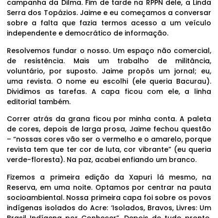
campanha da Dilma. Fim de tarde na RPPN dele, a Linda
Serra dos Topázios. Jaime e eu começamos a conversar
sobre a falta que fazia termos acesso a um veículo
independente e democrático de informação.
Resolvemos fundar o nosso. Um espaço não comercial,
de resistência. Mais um trabalho de militância,
voluntário, por suposto. Jaime propôs um jornal; eu,
uma revista. O nome eu escolhi (ele queria Bacurau).
Dividimos as tarefas. A capa ficou com ele, a linha
editorial também.
Correr atrás da grana ficou por minha conta. A paleta
de cores, depois de larga prosa, Jaime fechou questão
– “nossas cores vão ser o vermelho e o amarelo, porque
revista tem que ter cor de luta, cor vibrante” (eu queria
verde-floresta). Na paz, acabei enfiando um branco.
Fizemos a primeira edição da Xapuri lá mesmo, na
Reserva, em uma noite. Optamos por centrar na pauta
socioambiental. Nossa primeira capa foi sobre os povos
indígenas isolados do Acre: ‘Isolados, Bravos, Livres: Um
Brasil Indígena por Conhecer”. Depois de tudo pronto,