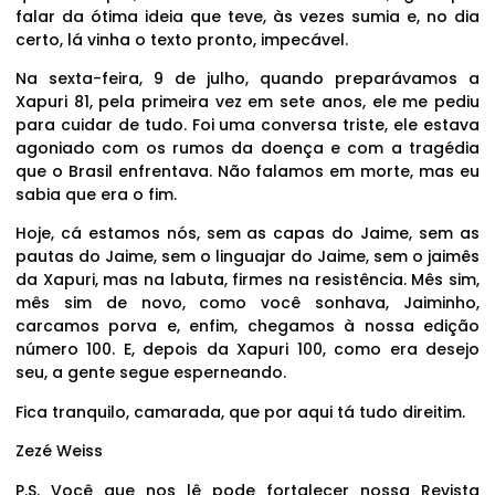
falar da ótima ideia que teve, às vezes sumia e, no dia
certo, lá vinha o texto pronto, impecável.
Na sexta-feira, 9 de julho, quando preparávamos a
Xapuri 81, pela primeira vez em sete anos, ele me pediu
para cuidar de tudo. Foi uma conversa triste, ele estava
agoniado com os rumos da doença e com a tragédia
que o Brasil enfrentava. Não falamos em morte, mas eu
sabia que era o fim.
Hoje, cá estamos nós, sem as capas do Jaime, sem as
pautas do Jaime, sem o linguajar do Jaime, sem o jaimês
da Xapuri, mas na labuta, firmes na resistência. Mês sim,
mês sim de novo, como você sonhava, Jaiminho,
carcamos porva e, enfim, chegamos à nossa edição
número 100. E, depois da Xapuri 100, como era desejo
seu, a gente segue esperneando.
Fica tranquilo, camarada, que por aqui tá tudo direitim.
Zezé Weiss
P.S. Você que nos lê pode fortalecer nossa Revista