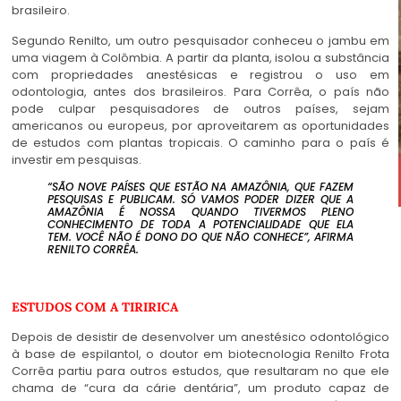
brasileiro.
Segundo Renilto, um outro pesquisador conheceu o jambu em
uma viagem à Colômbia. A partir da planta, isolou a substância
com propriedades anestésicas e registrou o uso em
odontologia, antes dos brasileiros. Para Corrêa, o país não
pode culpar pesquisadores de outros países, sejam
americanos ou europeus, por aproveitarem as oportunidades
de estudos com plantas tropicais. O caminho para o país é
investir em pesquisas.
“SÃO NOVE PAÍSES QUE ESTÃO NA AMAZÔNIA, QUE FAZEM
PESQUISAS E PUBLICAM. SÓ VAMOS PODER DIZER QUE A
AMAZÔNIA É NOSSA QUANDO TIVERMOS PLENO
CONHECIMENTO DE TODA A POTENCIALIDADE QUE ELA
TEM. VOCÊ NÃO É DONO DO QUE NÃO CONHECE”, AFIRMA
RENILTO CORRÊA.
ESTUDOS COM A TIRIRICA
Depois de desistir de desenvolver um anestésico odontológico
à base de espilantol, o doutor em biotecnologia Renilto Frota
Corrêa partiu para outros estudos, que resultaram no que ele
chama de “cura da cárie dentária”, um produto capaz de