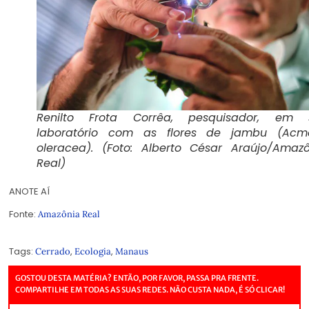
Renilto Frota Corrêa, pesquisador, em 
laboratório com as flores de jambu (Acme
oleracea). (Foto: Alberto César Araújo/Amaz
Real)
ANOTE AÍ
Fonte:
Amazônia Real
Tags:
,
,
Cerrado
Ecologia
Manaus
GOSTOU DESTA MATÉRIA? ENTÃO, POR FAVOR, PASSA PRA FRENTE.
COMPARTILHE EM TODAS AS SUAS REDES. NÃO CUSTA NADA, É SÓ CLICAR!