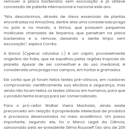
remover a placa bacteriana sem escovação e já obteve
concessão de patente internacional e nacional este ano.
“Nós descobrimos, através de óleos essenciais de plantas
encontradas na Amazônia, dentre elas uma considerada praga
no país e no mundo, a tiririca, que possuem pequenas
moléculas chamadas de terpenos, que penetram na placa
bacteriana e a remove, deixando o dente limpo sem
escovação”, explica Corrêa.
A tiririca (
Cyperus rotundus
L.) é um capim, provavelmente
originário da Índia, que se espalhou pelas regiões tropicais do
planeta. Apesar de ser comestível e do uso medicinal, é
considerada uma praga nos campos, em hortas e gramados.
Ele conta que já foram feitos testes pré-clínicos, em roedores
comprovando cientificamente sua eficácia e segurança, mas
ainda não foram feitos os testes clínicos em humanos, para que
o produto tenha licença para ser comercializado.
Para o pró-reitor Waltair Vieira Machado, ainda existe
preconceito em relação à propriedade intelectual de produtos
e processos desenvolvidos no meio acadêmico. Um passo
importante, segundo ele, foi o Marco Legal da Ciência,
sancionado pela ex-presidente Dilma Rousseff (do ano de 2011