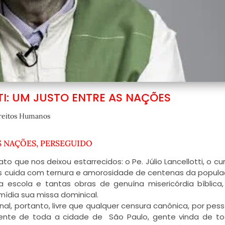
TI: UM JUSTO ENTRE AS NAÇÕES
reitos Humanos
AS NAÇÕES, PERSEGUIDO
o que nos deixou estarrecidos: o Pe. Júlio Lancellotti, o cur
nos cuida com ternura e amorosidade de centenas da popul
 a escola e tantas obras de genuína misericórdia bíblica,
mídia sua missa dominical.
al, portanto, livre que qualquer censura canônica, por pes
gente de toda a cidade de São Paulo, gente vinda de t