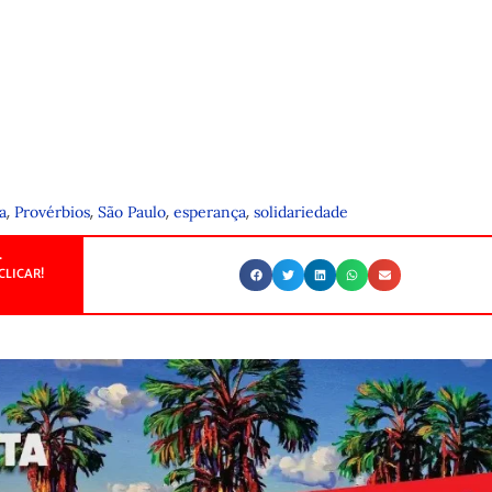
,
,
,
,
a
Provérbios
São Paulo
esperança
solidariedade
.
CLICAR!