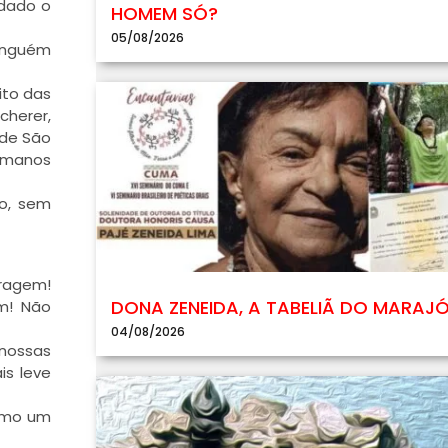
edado o
HOMEM SÓ?
05/08/2026
Ninguém
ito das
herer,
 de São
humanos
io, sem
ragem!
DONA ZENEIDA, A TABELIÃ DO MARAJ
em! Não
04/08/2026
 nossas
is leve
como um