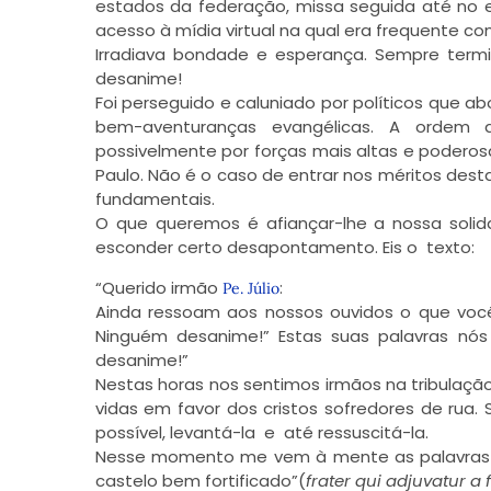
estados da federação, missa seguida até no es
acesso à mídia virtual na qual era frequente c
Irradiava bondade e esperança. Sempre term
desanime!
Foi perseguido e caluniado por políticos que a
bem-aventuranças evangélicas. A ordem 
possivelmente por forças mais altas e poderosa
Paulo. Não é o caso de entrar nos méritos dest
fundamentais.
O que queremos é afiançar-lhe a nossa solid
esconder certo desapontamento. Eis o texto:
“Querido irmão
:
Pe. Júlio
Ainda ressoam aos nossos ouvidos o que vo
Ninguém desanime!” Estas suas palavras nós 
desanime!”
Nestas horas nos sentimos irmãos na tribulaç
vidas em favor dos cristos sofredores de rua. S
possível, levantá-la e até ressuscitá-la.
Nesse momento me vem à mente as palavras do
castelo bem fortificado”(
frater qui adjuvatur a 