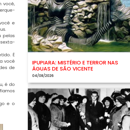
m você,
cerque-
 você e
us.
 pelas
 sexta-
tido. É
ma você
IPUPIARA: MISTÉRIO E TERROR NAS
ndes de
ÁGUAS DE SÃO VICENTE
04/08/2026
u, é do
nfiamos
igo e o