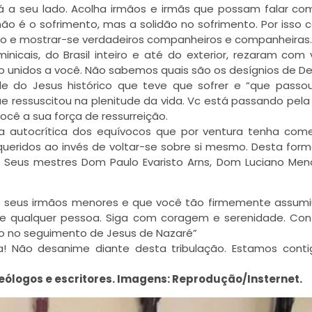
 a seu lado. Acolha irmãos e irmãs que possam falar co
ão é o sofrimento, mas a solidão no sofrimento. Por isso 
o e mostrar-se verdadeiros companheiros e companheiras.
icais, do Brasil inteiro e até do exterior, rezaram com
ão unidos a você. Não sabemos quais são os desígnios de De
 do Jesus histórico que teve que sofrer e “que passou
 ressuscitou na plenitude da vida. Vc está passando pela
ocê a sua força de ressurreição.
 autocrítica dos equívocos que por ventura tenha come
ueridos ao invés de voltar-se sobre si mesmo. Desta for
 Seus mestres Dom Paulo Evaristo Arns, Dom Luciano Me
 seus irmãos menores e que você tão firmemente assumi
ue qualquer pessoa. Siga com coragem e serenidade. Co
do no seguimento de Jesus de Nazaré”
a! Não desanime diante desta tribulação. Estamos cont
eólogos e escritores. Imagens: Reprodução/Insternet.