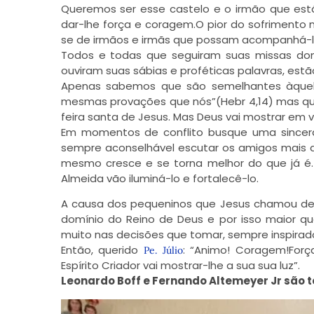
Queremos ser esse castelo e o irmão que está
dar-lhe força e coragem.O pior do sofrimento n
se de irmãos e irmãs que possam acompanhá-l
Todos e todas que seguiram suas missas domin
ouviram suas sábias e proféticas palavras, est
Apenas sabemos que são semelhantes àquele
mesmas provações que nós”(Hebr 4,14) mas que
feira santa de Jesus. Mas Deus vai mostrar em v
Em momentos de conflito busque uma sincera
sempre aconselhável escutar os amigos mais q
mesmo cresce e se torna melhor do que já é.
Almeida vão iluminá-lo e fortalecê-lo.
A causa dos pequeninos que Jesus chamou de
domínio do Reino de Deus e por isso maior q
muito nas decisões que tomar, sempre inspira
Então, querido
: “Animo! Coragem!Forç
Pe. Júlio
Espírito Criador vai mostrar-lhe a sua sua luz”.
Leonardo Boff e Fernando Altemeyer Jr são t