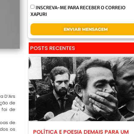
INSCREVA-ME PARA RECEBER O CORREIO
XAPURI
ENVIAR MENSAGEM
POSTS RECENTES
a D’Ars
ação de
 foi de
soas de
odos os
POLÍTICA E POESIA DEMAIS PARA UM