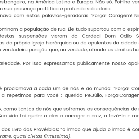
trangeiro, na América Latina e Europa. Não só. Foi-lhe v
om sua presença profética e profunda sabedoria.
inava com estas palavras-geradoras “Força! Coragem! 
bominam a população de rua. Ele tudo suportou com o espír
destas suspensões vieram do Cardeal Dom Odilo Sc
s da própria Igreja hierárquica ou de opulentos da cidade
a verdadeira punição que, na verdade, ofende os direitos 
ariedade. Por isso expressamos publicamente nosso apo
cê proclamava a cada um de nós e ao mundo: “Força! Co
a repetimos para você : querido Pe.Júlio, Força!Corag
ão, como tantos de nós que sofremos as consequências de
ua vida foi ajudar a eles a carregar a cruz, a fazê-la o ma
s Livro dos Provérbios: “o irmão que ajuda o irmão é 
fratre, quasi civitas firmissima)
.