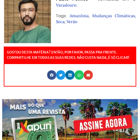
.
Varadouro
Tags:
,
,
Amazônia
Mudanças Climáticas
,
Seca
Verão
GOSTOU DESTA MATÉRIA? ENTÃO, POR FAVOR, PASSA PRA FRENTE.
COMPARTILHE EM TODAS AS SUAS REDES. NÃO CUSTA NADA, É SÓ CLICAR!