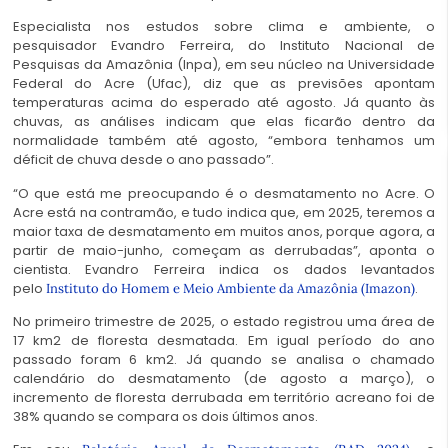
Especialista nos estudos sobre clima e ambiente, o
pesquisador Evandro Ferreira, do Instituto Nacional de
Pesquisas da Amazônia (Inpa), em seu núcleo na Universidade
Federal do Acre (Ufac), diz que as previsões apontam
temperaturas acima do esperado até agosto. Já quanto às
chuvas, as análises indicam que elas ficarão dentro da
normalidade também até agosto, “embora tenhamos um
déficit de chuva desde o ano passado”.
“O que está me preocupando é o desmatamento no Acre. O
Acre está na contramão, e tudo indica que, em 2025, teremos a
maior taxa de desmatamento em muitos anos, porque agora, a
partir de maio-junho, começam as derrubadas”, aponta o
cientista. Evandro Ferreira indica os dados levantados
pelo
.
Instituto do Homem e Meio Ambiente da Amazônia (Imazon)
No primeiro trimestre de 2025, o estado registrou uma área de
17 km
2
de floresta desmatada. Em igual período do ano
passado foram 6 km
2
. Já quando se analisa o chamado
calendário do desmatamento (de agosto a março), o
incremento de floresta derrubada em território acreano foi de
38% quando se compara os dois últimos anos.