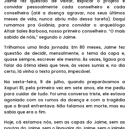
Jaime fez questão de visitar, explicar o projeto e
convidar pessoalmente cada conselheiro e cada
conselheira (até a doença agravar, nos seus últimos
meses de vida, nunca abriu mão dessa tarefa). Daqui
rumamos pra Goiânia, para convidar o arqueólogo
Altair Sales Barbosa, nosso primeiro conselheiro. “O mais
sabido de nóis,” segundo o Jaime.
Trilhamos uma linda jornada. Em 80 meses, Jaime fez
questão de decidir, mensalmente, o tema da capa e,
quase sempre, escrever ele mesmo. Às vezes, ligava pra
falar da ótima ideia que teve, às vezes sumia e, no dia
certo, lá vinha o texto pronto, impecável.
Na sexta-feira, 9 de julho, quando preparávamos a
Xapuri 81, pela primeira vez em sete anos, ele me pediu
para cuidar de tudo. Foi uma conversa triste, ele estava
agoniado com os rumos da doença e com a tragédia
que o Brasil enfrentava. Não falamos em morte, mas eu
sabia que era o fim.
Hoje, cá estamos nós, sem as capas do Jaime, sem as
pautas do Jaime, sem o linguajar do Jaime, sem o jaimês