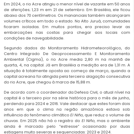
Em 2024, o rio Acre atingiu o menor nível de vazante em 50 anos
de aferições; 1,23 m em 21 de setembro. Em Brasiléia, ele ficou
abaixo dos 70 centímetros. Os mananciais também alcançaram
volumes críticos em todo o estado. No Alto Juruá, comunidades
ficaram isoladas. Em muitos pontos, era preciso levar as
embarcações nas costas para chegar aos locais com
condições de navegabilidade.
Segundo dados do Monitoramento Hidrometeorológico, do
Centro Integrado De Geoprocessamento E Monitoramento
Ambiental (Cigma), o rio Acre media 2,80 m na manhã de
quarta, 4, na capital. Já em Brasiléia a medição era de 1,31 m. A
situação é totalmente oposta ao começo de março, quando a
capital acreana foi atingida pela terceira alagação consecutiva
do rio Acre, que chegou à marca de 15,88 m.
De acordo com o coordenador da Defesa Civil, o atual nível na
capital é o terceiro pior na série histórica para o mês de junho,
perdendo para 2024 e 2016. Vale destacar que estes foram dois
anos em que o clima na região amazônica estava sob
influência do fenômeno climático
El Niño
, que reduz o volume de
chuvas. Em 2025 não há o registro do
El Niño
, mas o ambiente
ainda é marcado pelo “estresse” ocasionado por duas
estiagens muito severas e sequenciadas: 2023 e 2024.