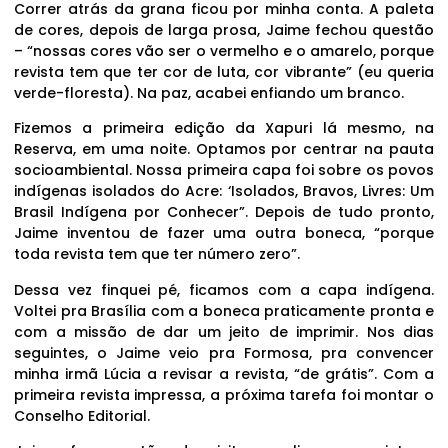
Correr atrás da grana ficou por minha conta. A paleta
de cores, depois de larga prosa, Jaime fechou questão
– “nossas cores vão ser o vermelho e o amarelo, porque
revista tem que ter cor de luta, cor vibrante” (eu queria
verde-floresta). Na paz, acabei enfiando um branco.
Fizemos a primeira edição da Xapuri lá mesmo, na
Reserva, em uma noite. Optamos por centrar na pauta
socioambiental. Nossa primeira capa foi sobre os povos
indígenas isolados do Acre: ‘Isolados, Bravos, Livres: Um
Brasil Indígena por Conhecer”. Depois de tudo pronto,
Jaime inventou de fazer uma outra boneca, “porque
toda revista tem que ter número zero”.
Dessa vez finquei pé, ficamos com a capa indígena.
Voltei pra Brasília com a boneca praticamente pronta e
com a missão de dar um jeito de imprimir. Nos dias
seguintes, o Jaime veio pra Formosa, pra convencer
minha irmã Lúcia a revisar a revista, “de grátis”. Com a
primeira revista impressa, a próxima tarefa foi montar o
Conselho Editorial.