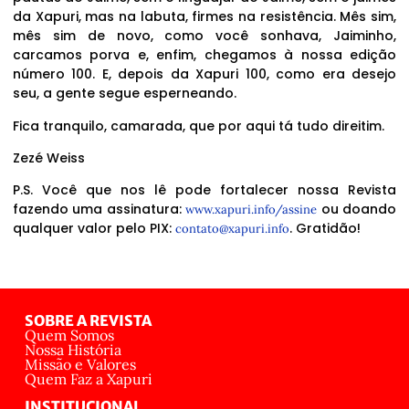
da Xapuri, mas na labuta, firmes na resistência. Mês sim,
mês sim de novo, como você sonhava, Jaiminho,
carcamos porva e, enfim, chegamos à nossa edição
número 100. E, depois da Xapuri 100, como era desejo
seu, a gente segue esperneando.
Fica tranquilo, camarada, que por aqui tá tudo direitim.
Zezé Weiss
P.S. Você que nos lê pode fortalecer nossa Revista
fazendo uma assinatura:
ou doando
www.xapuri.info/assine
qualquer valor pelo PIX:
. Gratidão!
contato@xapuri.info
SOBRE A REVISTA
Quem Somos
Nossa História
Missão e Valores
Quem Faz a Xapuri
INSTITUCIONAL