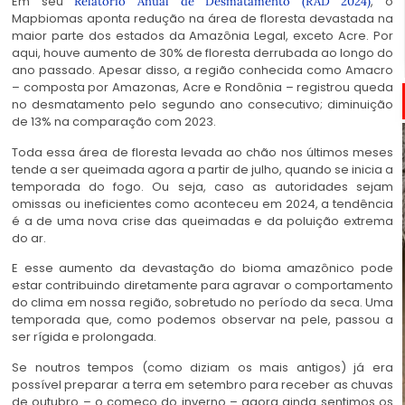
Em seu
, o
Relatório Anual de Desmatamento (RAD 2024)
Mapbiomas aponta redução na área de floresta devastada na
maior parte dos estados da Amazônia Legal, exceto Acre. Por
aqui, houve aumento de 30% de floresta derrubada ao longo do
ano passado. Apesar disso, a região conhecida como Amacro
– composta por Amazonas, Acre e Rondônia – registrou queda
no desmatamento pelo segundo ano consecutivo; diminuição
de 13% na comparação com 2023.
Toda essa área de floresta levada ao chão nos últimos meses
tende a ser queimada agora a partir de julho, quando se inicia a
temporada do fogo. Ou seja, caso as autoridades sejam
omissas ou ineficientes como aconteceu em 2024, a tendência
é a de uma nova crise das queimadas e da poluição extrema
do ar.
E esse aumento da devastação do bioma amazônico pode
estar contribuindo diretamente para agravar o comportamento
do clima em nossa região, sobretudo no período da seca. Uma
temporada que, como podemos observar na pele, passou a
ser rígida e prolongada.
Se noutros tempos (como diziam os mais antigos) já era
possível preparar a terra em setembro para receber as chuvas
de outubro – o começo do inverno – agora ainda sentimos os