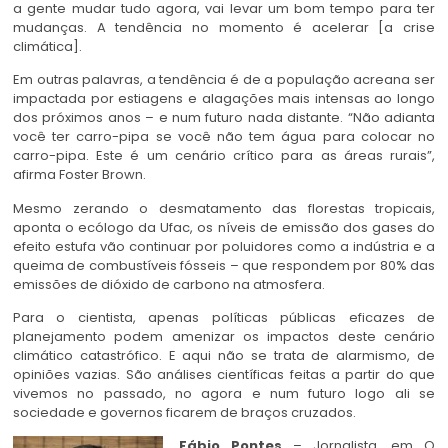
a gente mudar tudo agora, vai levar um bom tempo para ter
mudanças. A tendência no momento é acelerar [a crise
climática].
Em outras palavras, a tendência é de a população acreana ser
impactada por estiagens e alagações mais intensas ao longo
dos próximos anos – e num futuro nada distante. “Não adianta
você ter carro-pipa se você não tem água para colocar no
carro-pipa. Este é um cenário crítico para as áreas rurais”,
afirma Foster Brown.
Mesmo zerando o desmatamento das florestas tropicais,
aponta o ecólogo da Ufac, os níveis de emissão dos gases do
efeito estufa vão continuar por poluidores como a indústria e a
queima de combustíveis fósseis – que respondem por 80% das
emissões de dióxido de carbono na atmosfera.
Para o cientista, apenas políticas públicas eficazes de
planejamento podem amenizar os impactos deste cenário
climático catastrófico. E aqui não se trata de alarmismo, de
opiniões vazias. São análises científicas feitas a partir do que
vivemos no passado, no agora e num futuro logo ali se
sociedade e governos ficarem de braços cruzados.
Fábio Pontes
– Jornalista, em O