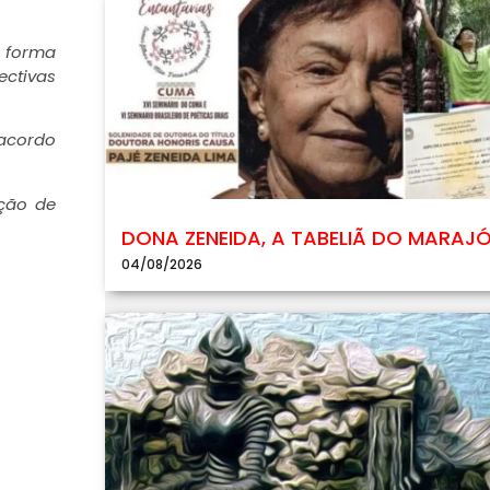
e forma
ectivas
 acordo
ação de
DONA ZENEIDA, A TABELIÃ DO MARAJ
04/08/2026