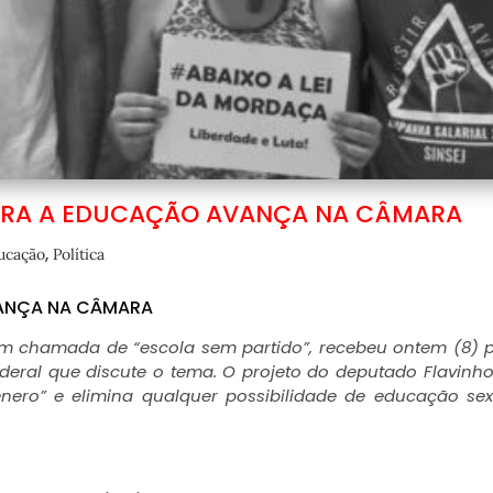
TRA A EDUCAÇÃO AVANÇA NA CÂMARA
,
ucação
Política
VANÇA NA CÂMARA
m chamada de “escola sem partido”, recebeu ontem (8) 
eral que discute o tema. O projeto do deputado Flavinh
ênero” e elimina qualquer possibilidade de educação se