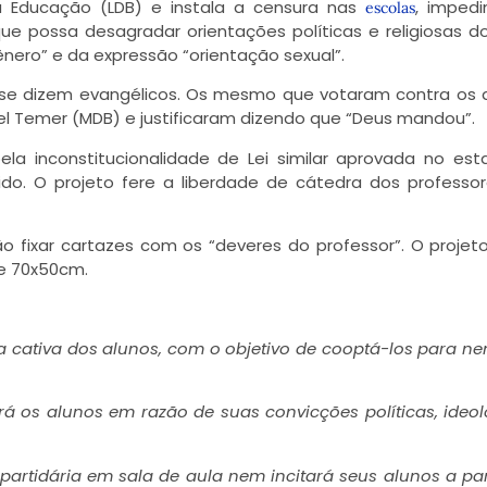
da Educação (LDB) e instala a censura nas
, imped
escolas
e possa desagradar orientações políticas e religiosas do
gênero” e da expressão “orientação sexual”.
se dizem evangélicos. Os mesmo que votaram contra os d
el Temer (MDB) e justificaram dizendo que “Deus mandou”.
pela inconstitucionalidade de Lei similar aprovada no es
do. O projeto fere a liberdade de cátedra dos professo
o fixar cartazes com os “deveres do professor”. O projet
de 70x50cm.
ia cativa dos alunos, com o objetivo de cooptá-los para 
á os alunos em razão de suas convicções políticas, ideol
partidária em sala de aula nem incitará seus alunos a par