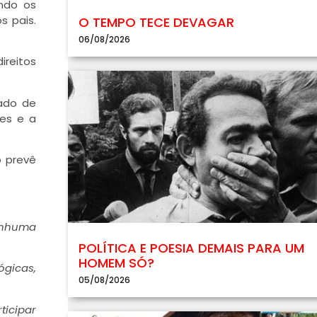
indo os
s pais.
O TEMPO TECE DEVAGAR
06/08/2026
ireitos
tado de
res e a
o prevê
nenhuma
POLÍTICA E POESIA DEMAIS PARA UM
HOMEM SÓ?
ógicas,
05/08/2026
ticipar