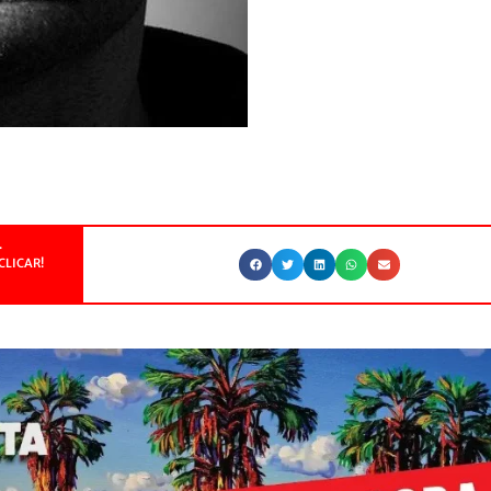
.
CLICAR!