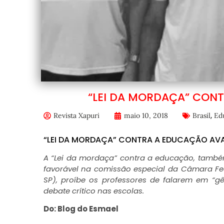
“LEI DA MORDAÇA” CON
,
Revista Xapuri
maio 10, 2018
Brasil
Ed
“LEI DA MORDAÇA” CONTRA A EDUCAÇÃO A
A “Lei da mordaça” contra a educação, també
favorável na comissão especial da Câmara Fed
SP), proíbe os professores de falarem em “g
debate crítico nas escolas.
Do: Blog do Esmael