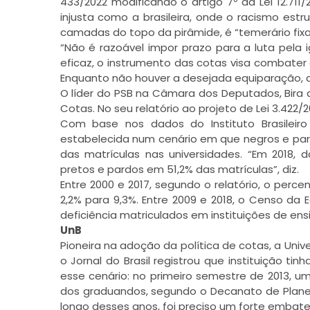
433/2022 modificando o artigo 7º da Lei 12.71
injusta como a brasileira, onde o racismo estr
camadas do topo da pirâmide, é “temerário fixar 
“Não é razoável impor prazo para a luta pe
eficaz, o instrumento das cotas visa combater 
Enquanto não houver a desejada equiparação, 
O líder do PSB na Câmara dos Deputados, Bira 
Cotas. No seu relatório ao projeto de Lei 3.422
Com base nos dados do Instituto Brasileiro 
estabelecida num cenário em que negros e par
das matrículas nas universidades. “Em 2018,
pretos e pardos em 51,2% das matrículas”, diz.
Entre 2000 e 2017, segundo o relatório, o per
2,2% para 9,3%. Entre 2009 e 2018, o Censo d
deficiência matriculados em instituições de ensi
UnB
Pioneira na adoção da política de cotas, a Univ
o Jornal do Brasil registrou que instituição t
esse cenário: no primeiro semestre de 2013, 
dos graduandos, segundo o Decanato de Planej
longo desses anos, foi preciso um forte embate 