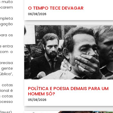
s muito
locarem
O TEMPO TECE DEVAGAR
06/08/2026
ompleta
rogação
para os
e entra
e com o
precisa
a gente
blica”,
 cotas
POLÍTICA E POESIA DEMAIS PARA UM
ional é
HOMEM SÓ?
s cotas
05/08/2026
rocesso
(PNAE).