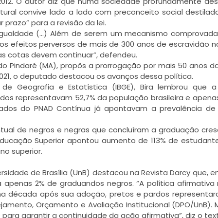
1/2012. O autor diz que numa sociedade profundamente des
utural convive lado a lado com preconceito social destilad
prazo” para a revisão da lei.
la igualdade (…) Além de serem um mecanismo comprova
os efeitos perversos de mais de 300 anos de escravidão no 
as cotas devem continuar”, defendeu.
do Pindaré (MA), propôs a prorrogação por mais 50 anos da
/2021, o deputado destacou os avanços dessa política.
de Geografia e Estatística (IBGE), Bira lembrou que a 
dos representavam 52,7% da população brasileira e apena
 dados do PNAD Contínua já apontavam a prevalência de
centual de negros e negras que concluíram a graduação cre
a Educação Superior apontou aumento de 113% de estudan
no superior.
ersidade de Brasília (UnB) destacou na Revista Darcy que, e
inha apenas 2% de graduandos negros. “A política afirmativ
uma década após sua adoção, pretos e pardos representa
amento, Orçamento e Avaliação Institucional (DPO/UnB). 
para garantir a continuidade da ação afirmativa”, diz o tex