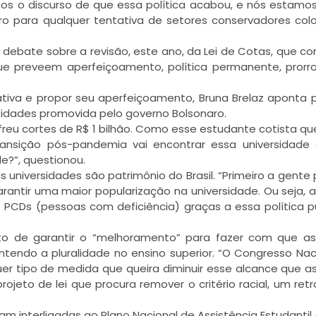
mos o discurso de que essa política acabou, e nós estamo
o para qualquer tentativa de setores conservadores co
o debate sobre a revisão, este ano, da Lei de Cotas, que c
ue preveem aperfeiçoamento, política permanente, pror
tiva e propor seu aperfeiçoamento, Bruna Brelaz aponta 
idades promovida pelo governo Bolsonaro.
reu cortes de R$ 1 bilhão. Como esse estudante cotista qu
transição pós-pandemia vai encontrar essa universidad
e?”, questionou.
as universidades são patrimônio do Brasil. “Primeiro a gente 
ntir uma maior popularização na universidade. Ou seja, 
 PCDs (pessoas com deficiência) graças a essa política pú
 de garantir o “melhoramento” para fazer com que as
endo a pluralidade no ensino superior. “O Congresso Nac
er tipo de medida que queira diminuir esse alcance que a
rojeto de lei que procura remover o critério racial, um ret
m interligadas ao Plano Nacional de Assistência Estudantil 