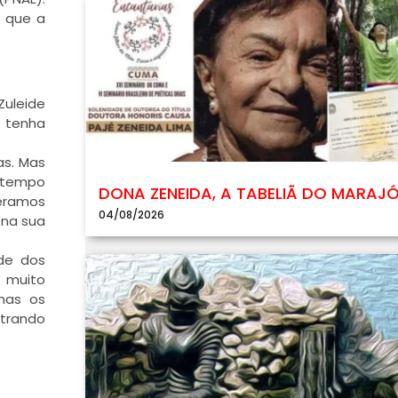
o que a
Zuleide
e tenha
as. Mas
 tempo
DONA ZENEIDA, A TABELIÃ DO MARAJ
eramos
04/08/2026
 na sua
de dos
m muito
 mas os
strando