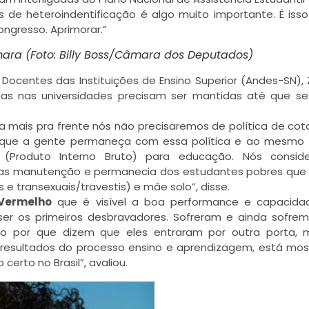
s de heteroindentificação é algo muito importante. É iss
ongresso. Aprimorar.”
ara (Foto: Billy Boss/Câmara dos Deputados)
 Docentes das Instituições de Ensino Superior (Andes-SN), 
otas nas universidades precisam ser mantidas até que s
a mais pra frente nós não precisaremos de política de cot
que a gente permaneça com essa política e ao mesmo
B (Produto Interno Bruto) para educação. Nós consid
cas manutenção e permanecia dos estudantes pobres que
s e transexuais/travestis) e mãe solo”, disse.
 Vermelho
que é visível a boa performance e capacida
e ser os primeiros desbravadores. Sofreram e ainda sofre
ito por que dizem que eles entraram por outra porta,
 resultados do processo ensino e aprendizagem, está mo
certo no Brasil”, avaliou.