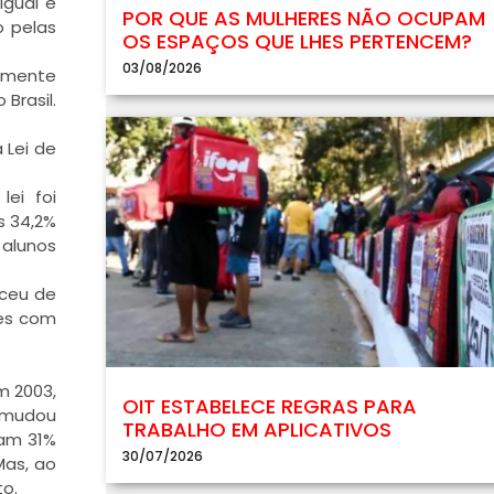
igual e
POR QUE AS MULHERES NÃO OCUPAM
o pelas
OS ESPAÇOS QUE LHES PERTENCEM?
03/08/2026
damente
Brasil.
 Lei de
lei foi
s 34,2%
 alunos
sceu de
tes com
m 2003,
OIT ESTABELECE REGRAS PARA
a mudou
TRABALHO EM APLICATIVOS
ram 31%
30/07/2026
Mas, ao
to.