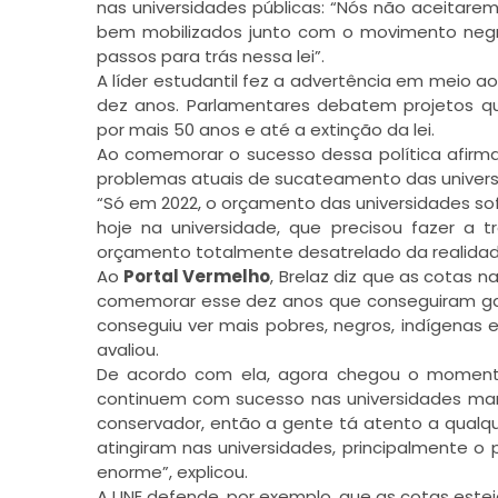
nas universidades públicas: “Nós não aceitare
bem mobilizados junto com o movimento negr
passos para trás nessa lei”.
A líder estudantil fez a advertência em meio a
dez anos. Parlamentares debatem projetos q
por mais 50 anos e até a extinção da lei.
Ao comemorar o sucesso dessa política afirma
problemas atuais de sucateamento das univers
“Só em 2022, o orçamento das universidades sof
hoje na universidade, que precisou fazer a 
orçamento totalmente desatrelado da realidad
Ao
Portal Vermelho
, Brelaz diz que as cotas n
comemorar esse dez anos que conseguiram gara
conseguiu ver mais pobres, negros, indígenas e
avaliou.
De acordo com ela, agora chegou o momento
continuem com sucesso nas universidades mant
conservador, então a gente tá atento a qualqu
atingiram nas universidades, principalmente o p
enorme”, explicou.
A UNE defende, por exemplo, que as cotas esteja