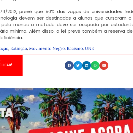
2.711/2012, prevê que 50% das vagas de universidades fed
ecnologia devem ser destinadas a alunos que cursaram o
s, pelo menos a metade deve ser ocupada por estudant
salário mínimo. Além disso, a lei prevê também a reserva d
ficiência.
,
,
,
,
ação
Extinção
Movimento Negro
Racismo
UNE
.
CLICAR!