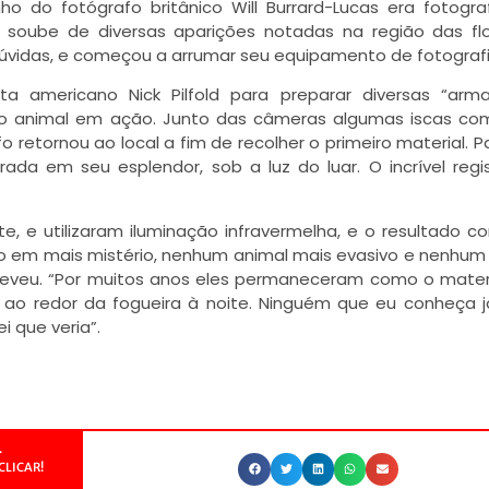
o do fotógrafo britânico Will Burrard-Lucas era fotogr
 soube de diversas aparições notadas na região das fl
 dúvidas, e começou a arrumar seu equipamento de fotografi
ta americano Nick Pilfold para preparar diversas “arma
ar o animal em ação. Junto das câmeras algumas iscas c
o retornou ao local a fim de recolher o primeiro material. P
ada em seu esplendor, sob a luz do luar. O incrível regis
e, e utilizaram iluminação infravermelha, e o resultado 
to em mais mistério, nenhum animal mais evasivo e nenhum
creveu. “Por muitos anos eles permaneceram como o mater
 ao redor da fogueira à noite. Ninguém que eu conheça j
 que veria”.
.
CLICAR!