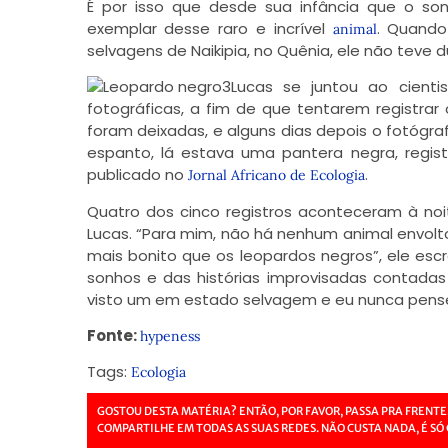
É por isso que desde sua infância que o sonh
exemplar desse raro e incrível
. Quando
animal
selvagens de Naikipia, no Quênia, ele não teve
Lucas se juntou ao cientis
fotográficas, a fim de que tentarem registr
foram deixadas, e alguns dias depois o fotógraf
espanto, lá estava uma pantera negra, registr
publicado no
.
Jornal Africano de Ecologia
Quatro dos cinco registros aconteceram à noit
Lucas. “Para mim, não há nenhum animal envol
mais bonito que os leopardos negros”, ele es
sonhos e das histórias improvisadas contadas
visto um em estado selvagem e eu nunca pensei
Fonte:
hypeness
Tags:
Ecologia
GOSTOU DESTA MATÉRIA? ENTÃO, POR FAVOR, PASSA PRA FRENTE
COMPARTILHE EM TODAS AS SUAS REDES. NÃO CUSTA NADA, É SÓ 