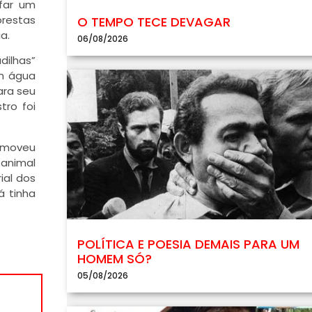
afar um
orestas
O TEMPO TECE DEVAGAR
a.
06/08/2026
dilhas”
om água
ara seu
tro foi
comoveu
 animal
ial dos
á tinha
POLÍTICA E POESIA DEMAIS PARA UM
HOMEM SÓ?
05/08/2026