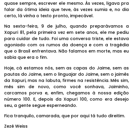
quase sempre, escrever ele mesmo. Às vezes, ligava pra
falar da ótima ideia que teve, às vezes sumia e, no dia
certo, lá vinha o texto pronto, impecável.
Na sexta-feira, 9 de julho, quando preparávamos a
Xapuri 81, pela primeira vez em sete anos, ele me pediu
para cuidar de tudo. Foi uma conversa triste, ele estava
agoniado com os rumos da doença e com a tragédia
que o Brasil enfrentava. Não falamos em morte, mas eu
sabia que era o fim.
Hoje, cá estamos nós, sem as capas do Jaime, sem as
pautas do Jaime, sem o linguajar do Jaime, sem o jaimês
da Xapuri, mas na labuta, firmes na resistência. Mês sim,
mês sim de novo, como você sonhava, Jaiminho,
carcamos porva e, enfim, chegamos à nossa edição
número 100. E, depois da Xapuri 100, como era desejo
seu, a gente segue esperneando.
Fica tranquilo, camarada, que por aqui tá tudo direitim.
Zezé Weiss