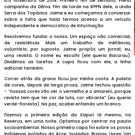
Era novembro de 2014. Primeiro fim de semana. Plena
campanha da Dilma. Fim de tarde na RPPN dele, a Linda
Serra dos Topázios. Jaime e eu começamos a conversar
sobre a falta que fazia termos acesso a um veículo
independente e democrático de informação.
Resolvemos fundar o nosso. Um espaço não comercial,
de resistência. Mais um trabalho de militância,
voluntário, por suposto. Jaime propôs um jornal; eu,
uma revista. O nome eu escolhi (ele queria Bacurau).
Dividimos as tarefas. A capa ficou com ele, a linha
editorial também.
Correr atrás da grana ficou por minha conta. A paleta
de cores, depois de larga prosa, Jaime fechou questão
– “nossas cores vão ser o vermelho e o amarelo, porque
revista tem que ter cor de luta, cor vibrante” (eu queria
verde-floresta). Na paz, acabei enfiando um branco.
Fizemos a primeira edição da Xapuri lá mesmo, na
Reserva, em uma noite. Optamos por centrar na pauta
socioambiental. Nossa primeira capa foi sobre os povos
indígenas isolados do Acre: ‘Isolados, Bravos, Livres: Um