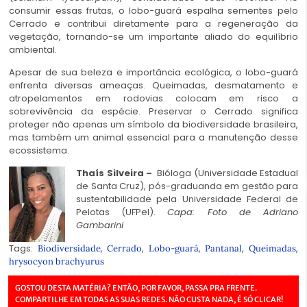
consumir essas frutas, o lobo-guará espalha sementes pelo
Cerrado e contribui diretamente para a regeneração da
vegetação, tornando-se um importante aliado do equilíbrio
ambiental.
Apesar de sua beleza e importância ecológica, o lobo-guará
enfrenta diversas ameaças. Queimadas, desmatamento e
atropelamentos em rodovias colocam em risco a
sobrevivência da espécie. Preservar o Cerrado significa
proteger não apenas um símbolo da biodiversidade brasileira,
mas também um animal essencial para a manutenção desse
ecossistema.
Thaís Silveira –
Bióloga (Universidade Estadual
de Santa Cruz), pós-graduanda em gestão para
sustentabilidade pela Universidade Federal de
Pelotas (UFPel).
Capa: Foto de Adriano
Gambarini
Tags:
,
,
,
,
,
Biodiversidade
Cerrado
Lobo-guará
Pantanal
Queimadas
hrysocyon brachyurus
GOSTOU DESTA MATÉRIA? ENTÃO, POR FAVOR, PASSA PRA FRENTE.
COMPARTILHE EM TODAS AS SUAS REDES. NÃO CUSTA NADA, É SÓ CLICAR!