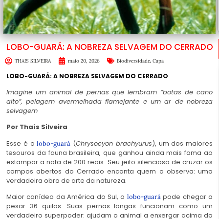
LOBO-GUARÁ: A NOBREZA SELVAGEM DO CERRADO
,
THAIS SILVEIRA
maio 20, 2026
Biodiversidade
Capa
LOBO-GUARÁ: A NOBREZA SELVAGEM DO CERRADO
Imagine um animal de pernas que lembram “botas de cano
alto”, pelagem avermelhada flamejante e um ar de nobreza
selvagem
Por
Thaís Silveira
Esse é o
(
Chrysocyon brachyurus
), um dos maiores
lobo-guará
tesouros da fauna brasileira, que ganhou ainda mais fama ao
estampar a nota de 200 reais. Seu jeito silencioso de cruzar os
campos abertos do Cerrado encanta quem o observa: uma
verdadeira obra de arte da natureza.
Maior canídeo da América do Sul, o
pode chegar a
lobo-guará
pesar 36 quilos. Suas pernas longas funcionam como um
verdadeiro superpoder: ajudam o animal a enxergar acima da