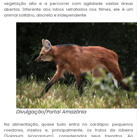
vegetação alta e a percorrer com agilidade vastas áreas
abertas. Diferente dos lobos retratados nos filmes, ele é um
animal solitário, discreto e independente.
Divulgação/Portal Amazônia
Na alimentação, quase tudo entra no cardápio: pequenos
roedores, insetos e, principalmente, os frutos da lobeira
(
Solanum lycocarpum
), considerados seus favoritos. Ao