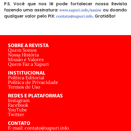
P.S. Você que nos lê pode fortalecer nossa Revista
fazendo uma assinatura:
ou doando
www.xapuri.info/assine
qualquer valor pelo PIX:
. Gratidão!
contato@xapuri.info
SOBRE A REVISTA
Quem Somos
Nossa História
Missão e Valores
Quem Faz a Xapuri
INSTITUCIONAL
Política Editorial
Política de Privacidade
Termos de Uso
REDES E PLATAFORMAS
Instagram
Facebook
YouTube
Twitter
CONTATO
E-mail: contato@xapuri.info