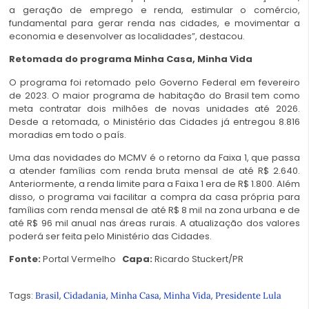
a geração de emprego e renda, estimular o comércio,
fundamental para gerar renda nas cidades, e movimentar a
economia e desenvolver as localidades”, destacou.
Retomada do programa Minha Casa, Minha Vida
O programa foi retomado pelo Governo Federal em fevereiro
de 2023. O maior programa de habitação do Brasil tem como
meta contratar dois milhões de novas unidades até 2026.
Desde a retomada, o Ministério das Cidades já entregou 8.816
moradias em todo o país.
Uma das novidades do MCMV é o retorno da Faixa 1, que passa
a atender famílias com renda bruta mensal de até R$ 2.640.
Anteriormente, a renda limite para a Faixa 1 era de R$ 1.800. Além
disso, o programa vai facilitar a compra da casa própria para
famílias com renda mensal de até R$ 8 mil na zona urbana e de
até R$ 96 mil anual nas áreas rurais. A atualização dos valores
poderá ser feita pelo Ministério das Cidades.
Fonte:
Portal Vermelho
Capa:
Ricardo Stuckert/PR
Tags:
,
,
,
,
Brasil
Cidadania
Minha Casa
Minha Vida
Presidente Lula