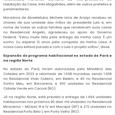
Habitação da Caixa, Inês Magalhães, além de outros prefeitos e
parlamentares.
Moradora de Abaetetuba, Michele Lima de Araújo recebeu as
chaves de sua unidade das mãos do presidente Lula e, em
nome de todas as outras famílias que receberam suas casas
no Residencial Angelin, agradeceu ao apoio do Governo
Federal. “Estou muito feliz pela entrega da minha casa. É um
sonho. Eu esperei 12 anos pela conquista da minha casa. A
nossa casa estava parada e com o Lula o projeto voltou”, disse.
Expansão do programa habitacional no estado do Pará e
na região Norte
No estado do Pará, foram autorizadas pelo Ministério das
Cidades em 2023 a retomada de 1.048 moradias, sendo 1.008
no Residencial Viver Outeiro, em Belém, e 40 no Residencial
Sonho Meu, em Barcarena, e 300 unidades no Residencial
Cidade Verde em Cacoal (RO).
Já na região Norte, está prevista a entrega de 1.494 unidades
habitacionais nos próximos 90 dias: mil unidades no Residencial
Miracema – Módulo III e IV em Macapá (AP) e 272 unidades no
Residencial Porto Belo 1, em Porto Velho (RO).