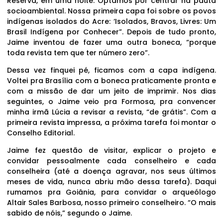
Reserva, em uma noite. Optamos por centrar na pauta
socioambiental. Nossa primeira capa foi sobre os povos
indígenas isolados do Acre: ‘Isolados, Bravos, Livres: Um
Brasil Indígena por Conhecer”. Depois de tudo pronto,
Jaime inventou de fazer uma outra boneca, “porque
toda revista tem que ter número zero”.
Dessa vez finquei pé, ficamos com a capa indígena.
Voltei pra Brasília com a boneca praticamente pronta e
com a missão de dar um jeito de imprimir. Nos dias
seguintes, o Jaime veio pra Formosa, pra convencer
minha irmã Lúcia a revisar a revista, “de grátis”. Com a
primeira revista impressa, a próxima tarefa foi montar o
Conselho Editorial.
Jaime fez questão de visitar, explicar o projeto e
convidar pessoalmente cada conselheiro e cada
conselheira (até a doença agravar, nos seus últimos
meses de vida, nunca abriu mão dessa tarefa). Daqui
rumamos pra Goiânia, para convidar o arqueólogo
Altair Sales Barbosa, nosso primeiro conselheiro. “O mais
sabido de nóis,” segundo o Jaime.