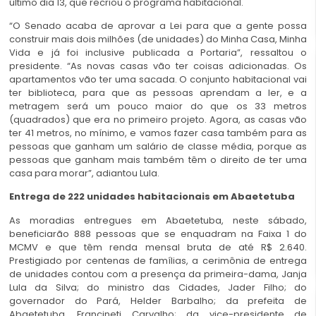
último dia 13, que recriou o programa habitacional.
“O Senado acaba de aprovar a Lei para que a gente possa
construir mais dois milhões (de unidades) do Minha Casa, Minha
Vida e já foi inclusive publicada a Portaria”, ressaltou o
presidente. “As novas casas vão ter coisas adicionadas. Os
apartamentos vão ter uma sacada. O conjunto habitacional vai
ter biblioteca, para que as pessoas aprendam a ler, e a
metragem será um pouco maior do que os 33 metros
(quadrados) que era no primeiro projeto. Agora, as casas vão
ter 41 metros, no mínimo, e vamos fazer casa também para as
pessoas que ganham um salário de classe média, porque as
pessoas que ganham mais também têm o direito de ter uma
casa para morar”, adiantou Lula.
Entrega de 222 unidades habitacionais em Abaetetuba
As moradias entregues em Abaetetuba, neste sábado,
beneficiarão 888 pessoas que se enquadram na Faixa 1 do
MCMV e que têm renda mensal bruta de até R$ 2.640.
Prestigiado por centenas de famílias, a cerimônia de entrega
de unidades contou com a presença da primeira-dama, Janja
Lula da Silva; do ministro das Cidades, Jader Filho; do
governador do Pará, Helder Barbalho; da prefeita de
Abaetetuba, Francineti Carvalho; da vice-presidente de