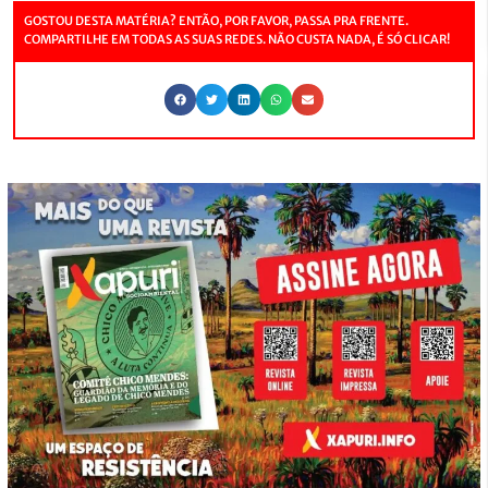
GOSTOU DESTA MATÉRIA? ENTÃO, POR FAVOR, PASSA PRA FRENTE.
COMPARTILHE EM TODAS AS SUAS REDES. NÃO CUSTA NADA, É SÓ CLICAR!