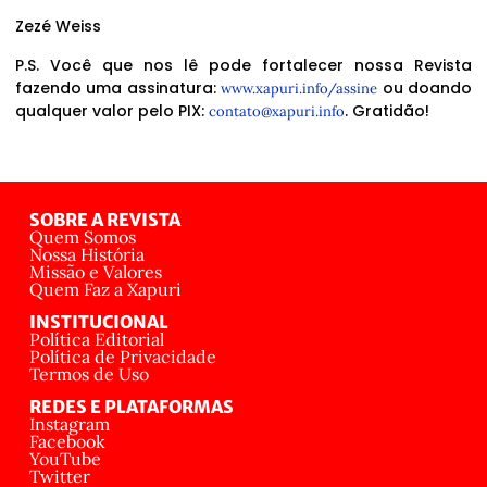
Zezé Weiss
P.S. Você que nos lê pode fortalecer nossa Revista
fazendo uma assinatura:
ou doando
www.xapuri.info/assine
qualquer valor pelo PIX:
. Gratidão!
contato@xapuri.info
SOBRE A REVISTA
Quem Somos
Nossa História
Missão e Valores
Quem Faz a Xapuri
INSTITUCIONAL
Política Editorial
Política de Privacidade
Termos de Uso
REDES E PLATAFORMAS
Instagram
Facebook
YouTube
Twitter