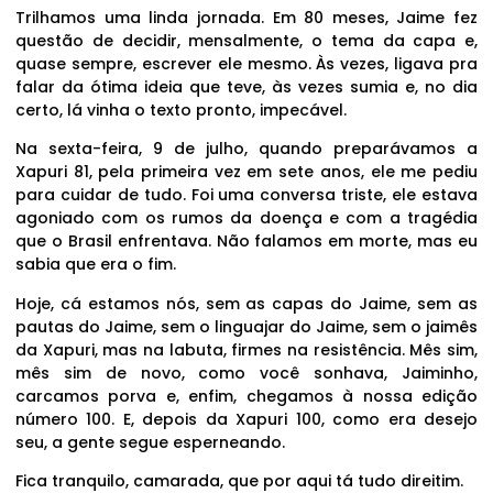
Trilhamos uma linda jornada. Em 80 meses, Jaime fez
questão de decidir, mensalmente, o tema da capa e,
quase sempre, escrever ele mesmo. Às vezes, ligava pra
falar da ótima ideia que teve, às vezes sumia e, no dia
certo, lá vinha o texto pronto, impecável.
Na sexta-feira, 9 de julho, quando preparávamos a
Xapuri 81, pela primeira vez em sete anos, ele me pediu
para cuidar de tudo. Foi uma conversa triste, ele estava
agoniado com os rumos da doença e com a tragédia
que o Brasil enfrentava. Não falamos em morte, mas eu
sabia que era o fim.
Hoje, cá estamos nós, sem as capas do Jaime, sem as
pautas do Jaime, sem o linguajar do Jaime, sem o jaimês
da Xapuri, mas na labuta, firmes na resistência. Mês sim,
mês sim de novo, como você sonhava, Jaiminho,
carcamos porva e, enfim, chegamos à nossa edição
número 100. E, depois da Xapuri 100, como era desejo
seu, a gente segue esperneando.
Fica tranquilo, camarada, que por aqui tá tudo direitim.