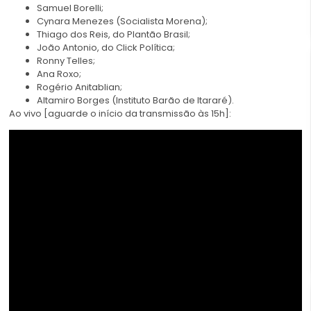
Samuel Borelli;
Cynara Menezes (Socialista Morena);
Thiago dos Reis, do Plantão Brasil;
João Antonio, do Click Política;
Ronny Telles;
Ana Roxo;
Rogério Anitablian;
Altamiro Borges (Instituto Barão de Itararé).
Ao vivo [aguarde o início da transmissão às 15h]: