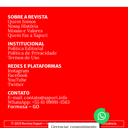
SOBRE A REVISTA
Quem Somos
Nossa História
Missão e Valores
Quem Faz a Xapuri
INSTITUCIONAL
Política Editorial
Política de Privacidade
Termos de Uso
REDES E PLATAFORMAS
Instagram
Facebook
YouTube
Twitter
CONTATO
E-mail: contato@xapuri.info
WhatsApp: +55 61 99991-1563
Formosa – GO
© 2025 Revista Xapuri — Jornalismo Independente, Popular e de Resistência.
Gerenciar consentimento