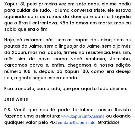
Xapuri 81, pela primeira vez em sete anos, ele me pediu
para cuidar de tudo. Foi uma conversa triste, ele estava
agoniado com os rumos da doença e com a tragédia
que o Brasil enfrentava. Não falamos em morte, mas eu
sabia que era o fim.
Hoje, cá estamos nós, sem as capas do Jaime, sem as
pautas do Jaime, sem o linguajar do Jaime, sem o jaimês
da Xapuri, mas na labuta, firmes na resistência. Mês sim,
mês sim de novo, como você sonhava, Jaiminho,
carcamos porva e, enfim, chegamos à nossa edição
número 100. E, depois da Xapuri 100, como era desejo
seu, a gente segue esperneando.
Fica tranquilo, camarada, que por aqui tá tudo direitim.
Zezé Weiss
P.S. Você que nos lê pode fortalecer nossa Revista
fazendo uma assinatura:
ou doando
www.xapuri.info/assine
qualquer valor pelo PIX:
. Gratidão!
contato@xapuri.info