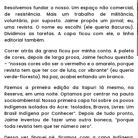
Resolvemos fundar o nosso. Um espaço não comercial,
de resistência. Mais um trabalho de militância,
voluntário, por suposto. Jaime propôs um jornal; eu,
uma revista. O nome eu escolhi (ele queria Bacurau).
Dividimos as tarefas. A capa ficou com ele, a linha
editorial também.
Correr atrás da grana ficou por minha conta. A paleta
de cores, depois de larga prosa, Jaime fechou questão
– “nossas cores vão ser o vermelho e o amarelo, porque
revista tem que ter cor de luta, cor vibrante” (eu queria
verde-floresta). Na paz, acabei enfiando um branco.
Fizemos a primeira edição da Xapuri lá mesmo, na
Reserva, em uma noite. Optamos por centrar na pauta
socioambiental. Nossa primeira capa foi sobre os povos
indígenas isolados do Acre: ‘Isolados, Bravos, Livres: Um
Brasil Indígena por Conhecer”. Depois de tudo pronto,
Jaime inventou de fazer uma outra boneca, “porque
toda revista tem que ter número zero”.
Dessa vez finquei pé, ficamos com a capa indígena.