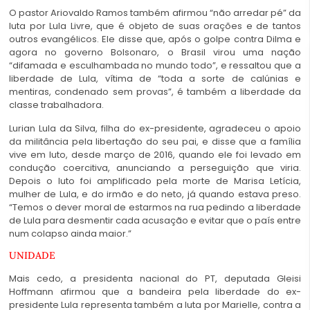
O pastor Ariovaldo Ramos também afirmou “não arredar pé” da
luta por Lula Livre, que é objeto de suas orações e de tantos
outros evangélicos. Ele disse que, após o golpe contra Dilma e
agora no governo Bolsonaro, o Brasil virou uma nação
“difamada e esculhambada no mundo todo”, e ressaltou que a
liberdade de Lula, vítima de “toda a sorte de calúnias e
mentiras, condenado sem provas”, é também a liberdade da
classe trabalhadora.
Lurian Lula da Silva, filha do ex-presidente, agradeceu o apoio
da militância pela libertação do seu pai, e disse que a família
vive em luto, desde março de 2016, quando ele foi levado em
condução coercitiva, anunciando a perseguição que viria.
Depois o luto foi amplificado pela morte de Marisa Letícia,
mulher de Lula, e do irmão e do neto, já quando estava preso.
“Temos o dever moral de estarmos na rua pedindo a liberdade
de Lula para desmentir cada acusação e evitar que o país entre
num colapso ainda maior.”
UNIDADE
Mais cedo, a presidenta nacional do PT, deputada Gleisi
Hoffmann afirmou que a bandeira pela liberdade do ex-
presidente Lula representa também a luta por Marielle, contra a