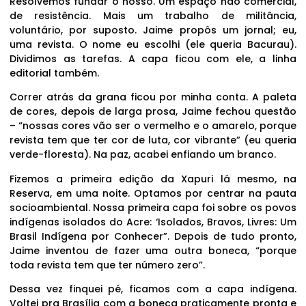
Resolvemos fundar o nosso. Um espaço não comercial,
de resistência. Mais um trabalho de militância,
voluntário, por suposto. Jaime propôs um jornal; eu,
uma revista. O nome eu escolhi (ele queria Bacurau).
Dividimos as tarefas. A capa ficou com ele, a linha
editorial também.
Correr atrás da grana ficou por minha conta. A paleta
de cores, depois de larga prosa, Jaime fechou questão
– “nossas cores vão ser o vermelho e o amarelo, porque
revista tem que ter cor de luta, cor vibrante” (eu queria
verde-floresta). Na paz, acabei enfiando um branco.
Fizemos a primeira edição da Xapuri lá mesmo, na
Reserva, em uma noite. Optamos por centrar na pauta
socioambiental. Nossa primeira capa foi sobre os povos
indígenas isolados do Acre: ‘Isolados, Bravos, Livres: Um
Brasil Indígena por Conhecer”. Depois de tudo pronto,
Jaime inventou de fazer uma outra boneca, “porque
toda revista tem que ter número zero”.
Dessa vez finquei pé, ficamos com a capa indígena.
Voltei pra Brasília com a boneca praticamente pronta e