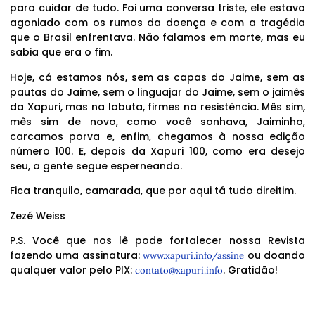
para cuidar de tudo. Foi uma conversa triste, ele estava
agoniado com os rumos da doença e com a tragédia
que o Brasil enfrentava. Não falamos em morte, mas eu
sabia que era o fim.
Hoje, cá estamos nós, sem as capas do Jaime, sem as
pautas do Jaime, sem o linguajar do Jaime, sem o jaimês
da Xapuri, mas na labuta, firmes na resistência. Mês sim,
mês sim de novo, como você sonhava, Jaiminho,
carcamos porva e, enfim, chegamos à nossa edição
número 100. E, depois da Xapuri 100, como era desejo
seu, a gente segue esperneando.
Fica tranquilo, camarada, que por aqui tá tudo direitim.
Zezé Weiss
P.S. Você que nos lê pode fortalecer nossa Revista
fazendo uma assinatura:
ou doando
www.xapuri.info/assine
qualquer valor pelo PIX:
. Gratidão!
contato@xapuri.info