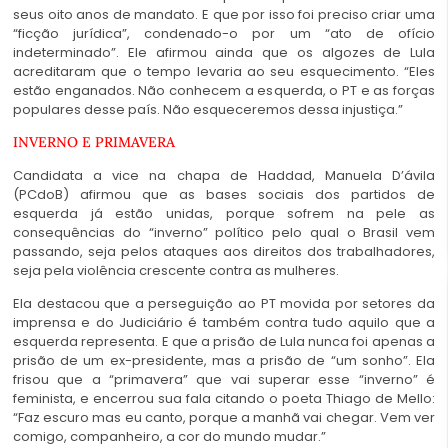
seus oito anos de mandato. E que por isso foi preciso criar uma
“ficção jurídica”, condenado-o por um “ato de ofício
indeterminado”. Ele afirmou ainda que os algozes de Lula
acreditaram que o tempo levaria ao seu esquecimento. “Eles
estão enganados. Não conhecem a esquerda, o PT e as forças
populares desse país. Não esqueceremos dessa injustiça.”
INVERNO E PRIMAVERA
Candidata a vice na chapa de Haddad, Manuela D’ávila
(PCdoB) afirmou que as bases sociais dos partidos de
esquerda já estão unidas, porque sofrem na pele as
consequências do “inverno” político pelo qual o Brasil vem
passando, seja pelos ataques aos direitos dos trabalhadores,
seja pela violência crescente contra as mulheres.
Ela destacou que a perseguição ao PT movida por setores da
imprensa e do Judiciário é também contra tudo aquilo que a
esquerda representa. E que a prisão de Lula nunca foi apenas a
prisão de um ex-presidente, mas a prisão de “um sonho”. Ela
frisou que a “primavera” que vai superar esse “inverno” é
feminista, e encerrou sua fala citando o poeta Thiago de Mello:
“Faz escuro mas eu canto, porque a manhã vai chegar. Vem ver
comigo, companheiro, a cor do mundo mudar.”