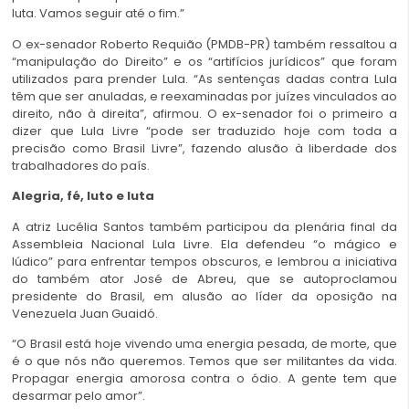
luta. Vamos seguir até o fim.”
O ex-senador Roberto Requião (PMDB-PR) também ressaltou a
“manipulação do Direito” e os “artifícios jurídicos” que foram
utilizados para prender Lula. “As sentenças dadas contra Lula
têm que ser anuladas, e reexaminadas por juízes vinculados ao
direito, não à direita”, afirmou. O ex-senador foi o primeiro a
dizer que Lula Livre “pode ser traduzido hoje com toda a
precisão como Brasil Livre”, fazendo alusão à liberdade dos
trabalhadores do país.
Alegria, fé, luto e luta
A atriz Lucélia Santos também participou da plenária final da
Assembleia Nacional Lula Livre. Ela defendeu “o mágico e
lúdico” para enfrentar tempos obscuros, e lembrou a iniciativa
do também ator José de Abreu, que se autoproclamou
presidente do Brasil, em alusão ao líder da oposição na
Venezuela Juan Guaidó.
“O Brasil está hoje vivendo uma energia pesada, de morte, que
é o que nós não queremos. Temos que ser militantes da vida.
Propagar energia amorosa contra o ódio. A gente tem que
desarmar pelo amor”.