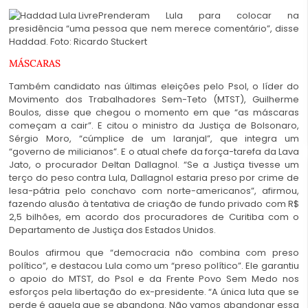
Prenderam Lula para colocar na
presidência “uma pessoa que nem merece comentário”, disse
Haddad. Foto: Ricardo Stuckert
MÁSCARAS
Também candidato nas últimas eleições pelo Psol, o líder do
Movimento dos Trabalhadores Sem-Teto (MTST), Guilherme
Boulos, disse que chegou o momento em que “as máscaras
começam a cair”. E citou o ministro da Justiça de Bolsonaro,
Sérgio Moro, “cúmplice de um laranjal”, que integra um
“governo de milicianos”. E o atual chefe da força-tarefa da Lava
Jato, o procurador Deltan Dallagnol. “Se a Justiça tivesse um
terço do peso contra Lula, Dallagnol estaria preso por crime de
lesa-pátria pelo conchavo com norte-americanos”, afirmou,
fazendo alusão à tentativa de criação de fundo privado com R$
2,5 bilhões, em acordo dos procuradores de Curitiba com o
Departamento de Justiça dos Estados Unidos.
Boulos afirmou que “democracia não combina com preso
político”, e destacou Lula como um “preso político”. Ele garantiu
o apoio do MTST, do Psol e da Frente Povo Sem Medo nos
esforços pela libertação do ex-presidente. “A única luta que se
perde é aquela que se abandona. Não vamos abandonar essa