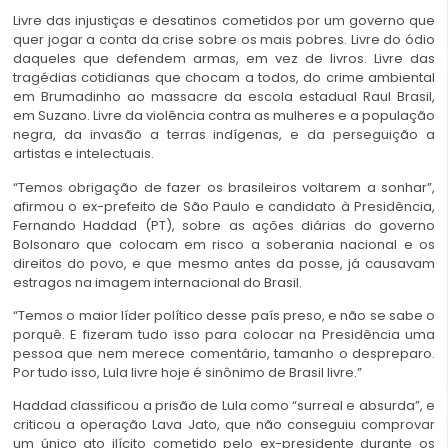
Livre das injustiças e desatinos cometidos por um governo que
quer jogar a conta da crise sobre os mais pobres. Livre do ódio
daqueles que defendem armas, em vez de livros. Livre das
tragédias cotidianas que chocam a todos, do crime ambiental
em Brumadinho ao massacre da escola estadual Raul Brasil,
em Suzano. Livre da violência contra as mulheres e a população
negra, da invasão a terras indígenas, e da perseguição a
artistas e intelectuais.
“Temos obrigação de fazer os brasileiros voltarem a sonhar”,
afirmou o ex-prefeito de São Paulo e candidato à Presidência,
Fernando Haddad (PT), sobre as ações diárias do governo
Bolsonaro que colocam em risco a soberania nacional e os
direitos do povo, e que mesmo antes da posse, já causavam
estragos na imagem internacional do Brasil.
“Temos o maior líder político desse país preso, e não se sabe o
porquê. E fizeram tudo isso para colocar na Presidência uma
pessoa que nem merece comentário, tamanho o despreparo.
Por tudo isso, Lula livre hoje é sinônimo de Brasil livre.”
Haddad classificou a prisão de Lula como “surreal e absurda”, e
criticou a operação Lava Jato, que não conseguiu comprovar
um único ato ilícito cometido pelo ex-presidente durante os