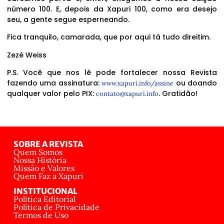
número 100. E, depois da Xapuri 100, como era desejo
seu, a gente segue esperneando.
Fica tranquilo, camarada, que por aqui tá tudo direitim.
Zezé Weiss
P.S. Você que nos lê pode fortalecer nossa Revista
fazendo uma assinatura:
ou doando
www.xapuri.info/assine
qualquer valor pelo PIX:
. Gratidão!
contato@xapuri.info
SOBRE A REVISTA
Quem Somos
Nossa História
Missão e Valores
Quem Faz a Xapuri
INSTITUCIONAL
Política Editorial
Política de Privacidade
Termos de Uso