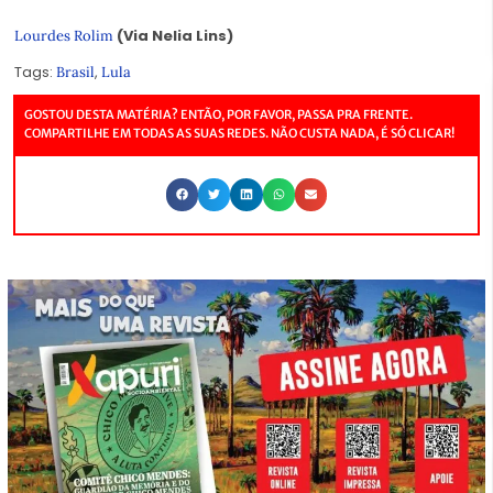
(Via Nelia Lins)
Lourdes Rolim
Tags:
,
Brasil
Lula
GOSTOU DESTA MATÉRIA? ENTÃO, POR FAVOR, PASSA PRA FRENTE.
COMPARTILHE EM TODAS AS SUAS REDES. NÃO CUSTA NADA, É SÓ CLICAR!