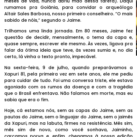
meses de vida, nunca abriu mão dessa tarefa). Daqui
rumamos pra Goiânia, para convidar o arqueólogo
Altair Sales Barbosa, nosso primeiro conselheiro. “O mais
sabido de nóis,” segundo o Jaime.
Trilhamos uma linda jornada. Em 80 meses, Jaime fez
questão de decidir, mensalmente, o tema da capa e,
quase sempre, escrever ele mesmo. Às vezes, ligava pra
falar da ótima ideia que teve, às vezes sumia e, no dia
certo, lá vinha o texto pronto, impecável.
Na sexta-feira, 9 de julho, quando preparávamos a
Xapuri 81, pela primeira vez em sete anos, ele me pediu
para cuidar de tudo. Foi uma conversa triste, ele estava
agoniado com os rumos da doença e com a tragédia
que o Brasil enfrentava. Não falamos em morte, mas eu
sabia que era o fim.
Hoje, cá estamos nós, sem as capas do Jaime, sem as
pautas do Jaime, sem o linguajar do Jaime, sem o jaimês
da Xapuri, mas na labuta, firmes na resistência. Mês sim,
mês sim de novo, como você sonhava, Jaiminho,
carcamos porva e, enfim, chegamos à nossa edição