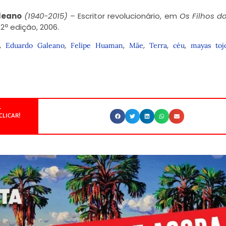
leano
(1940-2015)
– Escritor revolucionário, em
Os Filhos d
 2ª edição, 2006.
,
,
,
,
,
,
Eduardo Galeano
Felipe Huaman
Mãe
Terra
céu
mayas tojo
.
CLICAR!