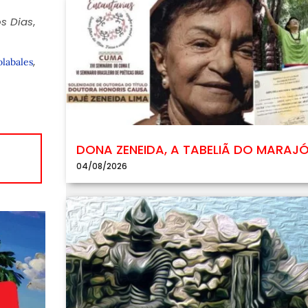
os Dias
,
,
labales
DONA ZENEIDA, A TABELIÃ DO MARAJ
04/08/2026