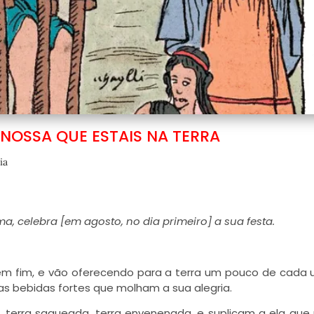
NOSSA QUE ESTAIS NA TERRA
ia
 celebra [em agosto, no dia primeiro] a sua festa.
em fim, e vão oferecendo para a terra um pouco de cada
s bebidas fortes que molham a sua alegria.
o, terra saqueada, terra envenenada, e suplicam a ela que