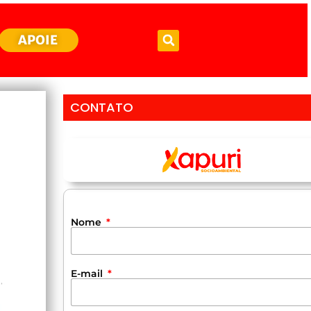
APOIE
CONTATO
Nome
E-mail