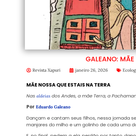
GALEANO: MÃE 
Revista Xapuri
janeiro 26, 2026
Ecolog
MÃE NOSSA QUE ESTAIS NA TERRA
Nas
dos Andes, a mãe Terra, a Pachamama,
aldeias
Por
Eduardo Galeano
Dançam e cantam seus filhos, nessa jornada s
manjares do milho e um golinho de cada uma da
E, no final, pedem a ela perdão por tanto dan