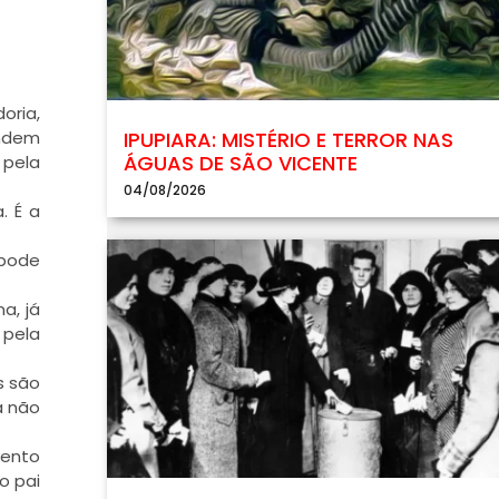
oria,
endem
IPUPIARA: MISTÉRIO E TERROR NAS
ÁGUAS DE SÃO VICENTE
 pela
04/08/2026
. É a
 pode
a, já
 pela
s são
a não
mento
o pai