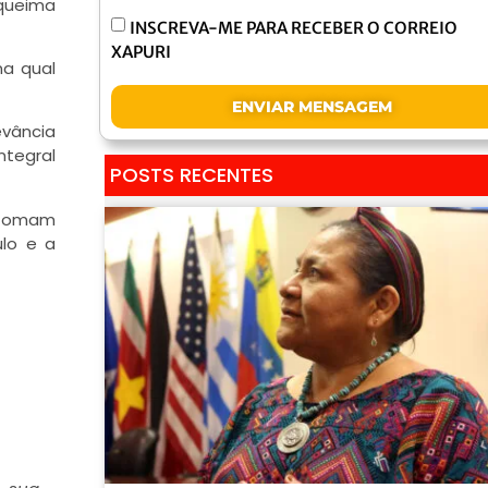
“queima
INSCREVA-ME PARA RECEBER O CORREIO
XAPURI
na qual
ENVIAR MENSAGEM
evância
ntegral
POSTS RECENTES
e tomam
ulo e a