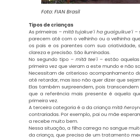
Foto: FIAN Brasil
Tipos de crianças
As primeiras –
mitã tujakue´i ha guaiguikue´i
– 
parecem até com o velhinho ou a velhinha que
os pais e os parentes com sua criatividade,
clareza e precisão. São iluminadas.
No segundo tipo –
mitã tee´i
– estão aquelas 
primeira vez que vieram a este mundo e não s
Necessitam de criterioso acompanhamento do
até retardar, mas isso não quer dizer que seja
Elas também surpreendem, pois transcendem a
que a referência mais presente é aquela q
primeira vez.
A terceira categoria é a da criança
mitã ñeroyr
contrariadas. Por exemplo, pai ou mãe esper
a recebe muito bem.
Nessa situação, a filha carrega no sangue muit
da criança, que precisa de um tratamento med