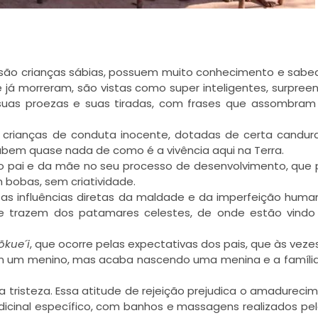
são crianças sábias, possuem muito conhecimento e sabed
 já morreram, são vistas como super inteligentes, surpre
 suas proezas e suas tiradas, com frases que assombram
crianças de conduta inocente, dotadas de certa candura
abem quase nada de como é a vivência aqui na Terra.
 pai e da mãe no seu processo de desenvolvimento, que
m bobas, sem criatividade.
s influências diretas da maldade e da imperfeição human
ue trazem dos patamares celestes, de onde estão vindo
õkue´i
, que ocorre pelas expectativas dos pais, que às veze
am um menino, mas acaba nascendo uma menina e a famíli
a tristeza. Essa atitude de rejeição prejudica o amadureci
icinal específico, com banhos e massagens realizados pel