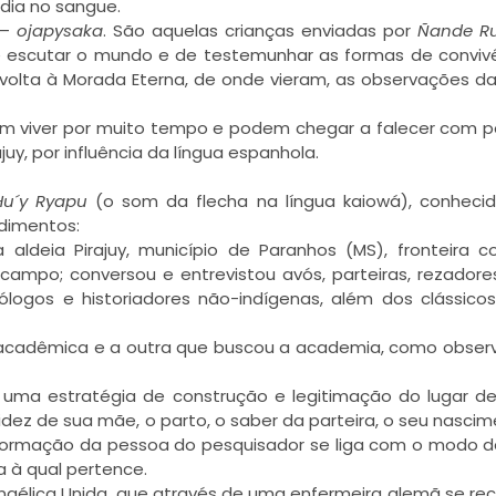
adia no sangue.
 –
ojapysaka
. São aquelas crianças enviadas por
Ñande 
de escutar o mundo e de testemunhar as formas de conviv
 volta à Morada Eterna, de onde vieram, as observações da
m viver por muito tempo e podem chegar a falecer com 
ajuy, por influência da língua espanhola.
Hu´y Ryapu
(o som da flecha na língua kaiowá), conheci
edimentos:
ldeia Pirajuy, município de Paranhos (MS), fronteira 
mpo; conversou e entrevistou avós, parteiras, rezadores
logos e historiadores não-indígenas, além dos clássico
 acadêmica e a outra que buscou a academia, como obser
, uma estratégia de construção e legitimação do lugar de
videz de sua mãe, o parto, o saber da parteira, o seu nascim
e formação da pessoa do pesquisador se liga com o modo d
a à qual pertence.
angélica Unida, que através de uma enfermeira alemã se re