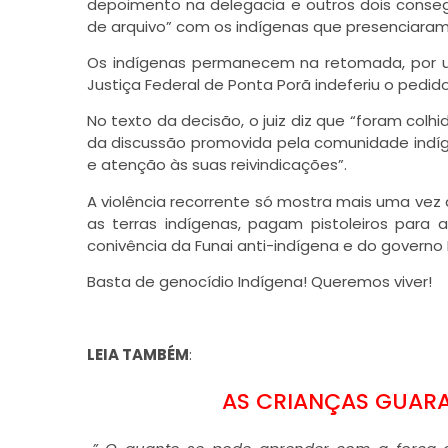
depoimento na delegacia e outros dois conseg
de arquivo” com os indígenas que presenciaram
Os indígenas permanecem na retomada, por um
Justiça Federal de Ponta Porã indeferiu o pedid
No texto da decisão, o juiz diz que “foram col
da discussão promovida pela comunidade indíg
e atenção às suas reivindicações”.
A violência recorrente só mostra mais uma ve
as terras indígenas, pagam pistoleiros para
conivência da Funai anti-indígena e do governo 
Basta de genocídio Indígena! Queremos viver!
LEIA TAMBÉM
:
AS CRIANÇAS GUARA