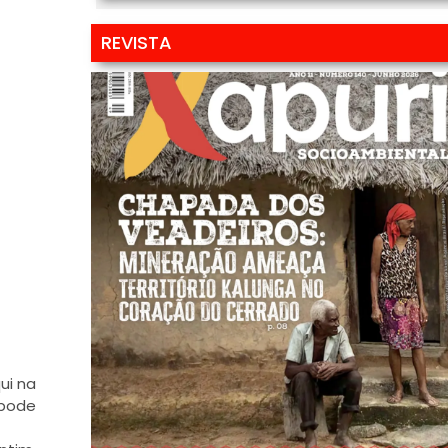
REVISTA
ui na
 pode