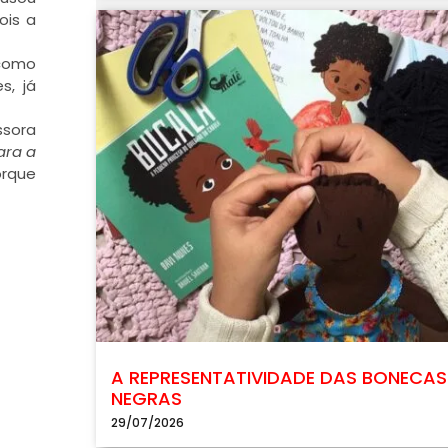
ois a
 como
s, já
ssora
ara a
orque
A REPRESENTATIVIDADE DAS BONECAS
NEGRAS
29/07/2026