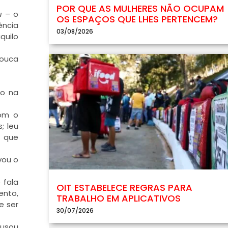
POR QUE AS MULHERES NÃO OCUPAM
Ru
– o
OS ESPAÇOS QUE LHES PERTENCEM?
ência
03/08/2026
quilo
pouca
do na
com o
; leu
s que
vou o
 fala
OIT ESTABELECE REGRAS PARA
ento,
TRABALHO EM APLICATIVOS
e ser
30/07/2026
cusou