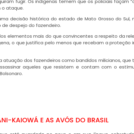
uiram fugir. Os indígenas temem que os policiais façam 
 o ataque.
a decisão histórica do estado de Mato Grosso do Sul, 
o de despejo do fazendeiro.
hidos elementos mais do que convincentes a respeito da rel
ena, o que justifica pelo menos que recebam a proteção i
z a atuação dos fazendeiros como bandidos milicianos, qu
 assassinar aqueles que resistem e contam com o estím
Bolsonaro.
NI-KAIOWÁ E AS AVÓS DO BRASIL