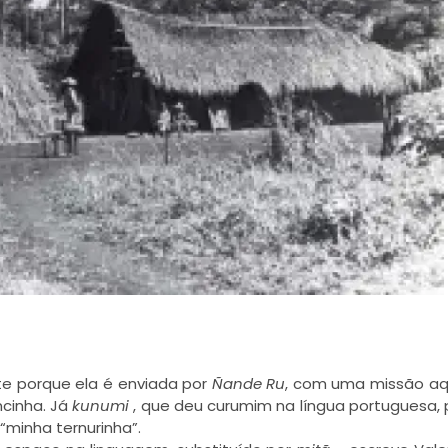
nte porque ela é enviada por
Ñande Ru
, com uma missão aq
ncinha. Já
kunumi
, que deu curumim na língua portuguesa,
 “minha ternurinha”.