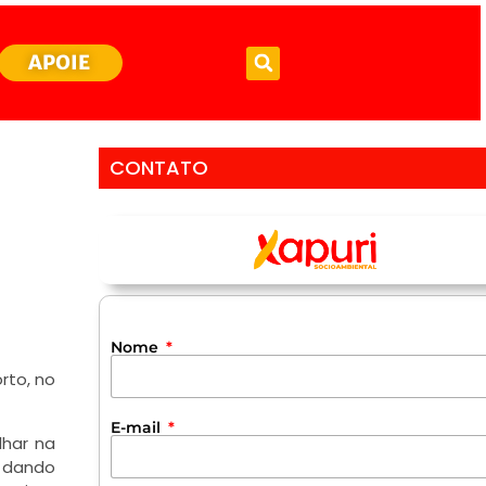
APOIE
CONTATO
Nome
rto, no
E-mail
lhar na
 dando