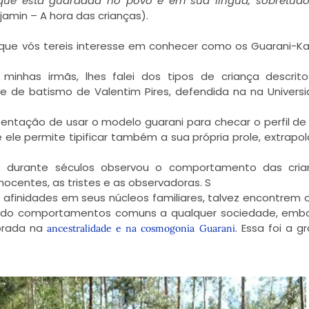
que está guardada no povo e em sua língua, sobretud
jamin – A hora das crianças).
to que vós tereis interesse em conhecer como os Guarani-K
minhas irmãs, lhes falei dos tipos de criança descrit
e de batismo de Valentim Pires, defendida na na Univers
 tentação de usar o modelo guarani para checar o perfil de
ele permite tipificar também a sua própria prole, extrapo
e durante séculos observou o comportamento das cria
nocentes, as tristes e as observadoras. S
finidades em seus núcleos familiares, talvez encontrem 
ficando comportamentos comuns a qualquer sociedade, emb
orada na
. Essa foi a g
ancestralidade e na cosmogonia Guarani