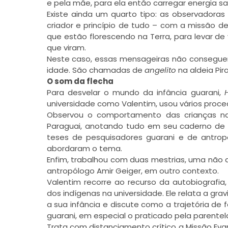
e pela mãe, para ela então carregar energia s
Existe ainda um quarto tipo: as observadoras
criador e princípio de tudo – com a missão 
que estão florescendo na Terra, para levar de
que viram.
Neste caso, essas mensageiras não consegue
idade. São chamadas de
angelito
na aldeia Pir
O som da flecha
Para desvelar o mundo da infância guarani,
universidade como Valentim, usou vários proc
Observou o comportamento das crianças na a
Paraguai, anotando tudo em seu caderno de ca
teses de pesquisadores guarani e de antropó
abordaram o tema.
Enfim, trabalhou com duas mestrias, uma não
antropólogo Amir Geiger, em outro contexto.
Valentim recorre ao recurso da autobiografia
dos indígenas na universidade. Ele relata a gra
a sua infância e discute como a trajetória d
guarani, em especial o praticado pela parentel
Trata com distanciamento crítico a Missão Ev