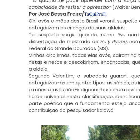
” O quanto se pode aprender com a força 
capacidade de resistir à opressão”
(Walter Ben
Por José Bessa Freire/
TaQuiPraTi
Oh! avós e mães deste Brasil varonil, suspei
categorizam as crianças de suas aldeias.
Tal suspeita surgiu quando, numa
live
com 
dissertação de mestrado de
Hu´y Ryapu
, nom
Federal da Grande Dourados (MS).
Minhas oito irmãs, todas elas avós, caíram na
netas e netos e descobriram, encantadas, que 
a aldeia.
Segundo Valentim, a sabedoria guarani, qu
categorizou-as em quatro tipos: as sábias, as i
e mães e avós não-indígenas buscarem essas a
há de universal nesta classificação, identi
parte poética que a fundamenta esteja anc
contribuição do pesquisador kaiowá.