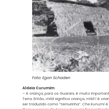
Foto: Egon Schaden
Aldeia Curumim
– A criança, para os Guarani, é muito importa
Terra. Então,
mitã
significa criança,
mitã´i
é cria
ser traduzido como “ternurinha”.
Che kunumi
é