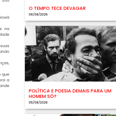
o sua
O TEMPO TECE DEVAGAR
06/08/2026
aiowá
os na
idade
 suas
lando
nças,
o que
ora a
rande
POLÍTICA E POESIA DEMAIS PARA UM
HOMEM SÓ?
05/08/2026