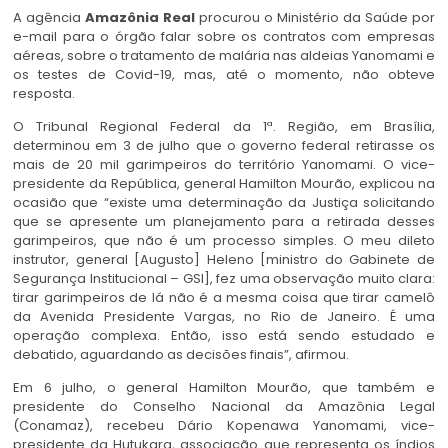
A agência
Amazônia Real
procurou o Ministério da Saúde por
e-mail para o órgão falar sobre os contratos com empresas
aéreas, sobre o tratamento de malária nas aldeias Yanomami e
os testes de Covid-19, mas, até o momento, não obteve
resposta.
O Tribunal Regional Federal da 1ª. Região, em Brasília,
determinou em 3 de julho que o governo federal retirasse os
mais de 20 mil garimpeiros do território Yanomami. O vice-
presidente da República, general Hamilton Mourão, explicou na
ocasião que “existe uma determinação da Justiça solicitando
que se apresente um planejamento para a retirada desses
garimpeiros, que não é um processo simples. O meu dileto
instrutor, general [Augusto] Heleno [ministro do Gabinete de
Segurança Institucional – GSI], fez uma observação muito clara:
tirar garimpeiros de lá não é a mesma coisa que tirar camelô
da Avenida Presidente Vargas, no Rio de Janeiro. É uma
operação complexa. Então, isso está sendo estudado e
debatido, aguardando as decisões finais”, afirmou.
Em 6 julho, o general Hamilton Mourão, que também e
presidente do Conselho Nacional da Amazônia Legal
(Conamaz), recebeu Dário Kopenawa Yanomami, vice-
presidente da Hutukara, associação que representa os índios