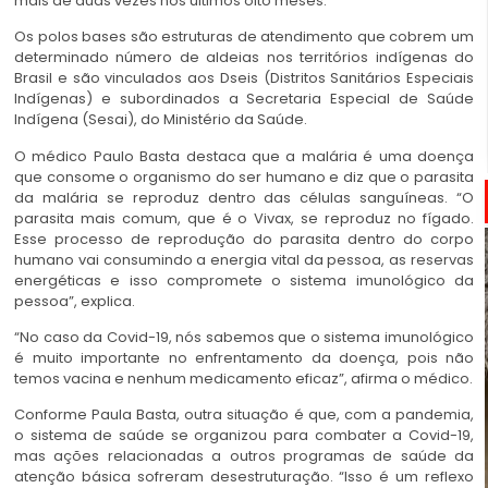
mais de duas vezes nos últimos oito meses.
Os polos bases são estruturas de atendimento que cobrem um
determinado número de aldeias nos territórios indígenas do
Brasil e são vinculados aos Dseis (Distritos Sanitários Especiais
Indígenas) e subordinados a Secretaria Especial de Saúde
Indígena (Sesai), do Ministério da Saúde.
O médico Paulo Basta destaca que a malária é uma doença
que consome o organismo do ser humano e diz que o parasita
da malária se reproduz dentro das células sanguíneas. “O
parasita mais comum, que é o Vivax, se reproduz no fígado.
Esse processo de reprodução do parasita dentro do corpo
humano vai consumindo a energia vital da pessoa, as reservas
energéticas e isso compromete o sistema imunológico da
pessoa”, explica.
“No caso da Covid-19, nós sabemos que o sistema imunológico
é muito importante no enfrentamento da doença, pois não
temos vacina e nenhum medicamento eficaz”, afirma o médico.
Conforme Paula Basta, outra situação é que, com a pandemia,
o sistema de saúde se organizou para combater a Covid-19,
mas ações relacionadas a outros programas de saúde da
atenção básica sofreram desestruturação. “Isso é um reflexo