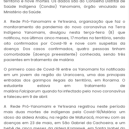
território e nove mortes. Os dados são do Conselho Distrital de
Saúde Indígena (Condisi) Yanomami, órgão vinculado ao
Ministério da Saúde.
A Rede Pró-Yanomami e Ye’kwana, organização que faz o
monitoramento da pandemia do novo coronavírus na Terra
Indígena Yanomami, divulgou nesta terça-feira (8) que
notificou, nos últimos cinco meses, 17 mortes no território, sendo
oito confirmados por Covid-19 e nove com suspeitas da
doença. Dos casos confirmados, quatro pessoas tinham
comorbidade (doença preexistente) conhecida, sendo três
pacientes em tratamento de malária.
O primeiro caso de Covid-19 entre os Yanomami foi notificado
em um jovem da região do Uraricoera, uma das principais
entradas dos garimpos ilegais do território, em Roraima. O
estudante estava em tratamento de
malária
Falciparum
quando foi infectado pelo novo coronavírus
e faleceu em 9 de abril.
A Rede Pró-Yanomami e Ye’kwana registrou neste período
mais duas mortes de indígenas pela Covid-19/Malária: um
idoso da aldeia Ariabu, na região de Maturacá, morreu com as
doenças em 23 de maio, em São Gabriel da Cachoeira; e um
bebê de cinco meses da aldeia Komixiwë, em Santa Isabel do