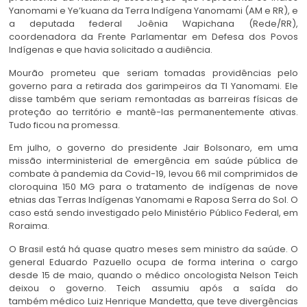
Yanomami e Ye’kuana da Terra Indígena Yanomami (AM e RR), e
a deputada federal Joênia Wapichana (Rede/RR),
coordenadora da Frente Parlamentar em Defesa dos Povos
Indígenas e que havia solicitado a audiência.
Mourão prometeu que seriam tomadas providências pelo
governo para a retirada dos garimpeiros da TI Yanomami. Ele
disse também que seriam remontadas as barreiras físicas de
proteção ao território e mantê-las permanentemente ativas.
Tudo ficou na promessa.
Em julho, o governo do presidente Jair Bolsonaro, em uma
missão interministerial de emergência em saúde pública de
combate à pandemia da Covid-19, levou 66 mil comprimidos de
cloroquina 150 MG para o tratamento de indígenas de nove
etnias das Terras Indígenas Yanomami e Raposa Serra do Sol. O
caso está sendo investigado pelo Ministério Público Federal, em
Roraima.
O Brasil está há quase quatro meses sem ministro da saúde. O
general Eduardo Pazuello ocupa de forma interina o cargo
desde 15 de maio, quando o médico oncologista Nelson Teich
deixou o governo. Teich assumiu após a saída do
também médico Luiz Henrique Mandetta, que teve divergências