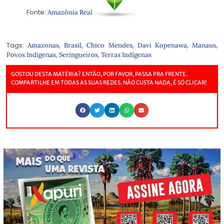
Fonte:
Amazônia Real
Tags:
,
,
,
,
,
Amazonas
Brasil
Chico Mendes
Davi Kopenawa
Manaus
,
,
Povos Indígenas
Seringueiros
Terras Indígenas
GOSTOU DESTA MATÉRIA? ENTÃO, POR FAVOR, PASSA PRA FRENTE.
COMPARTILHE EM TODAS AS SUAS REDES. NÃO CUSTA NADA, É SÓ CLICAR!