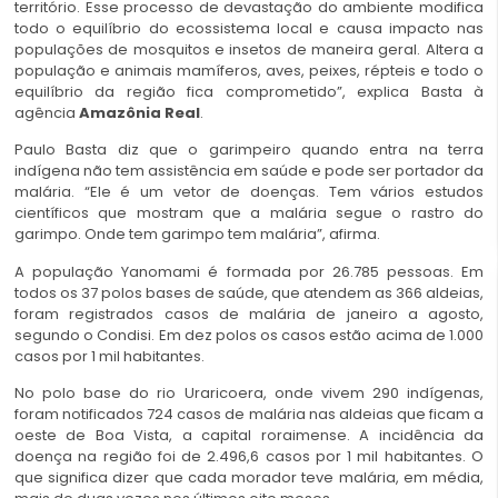
território. Esse processo de devastação do ambiente modifica
todo o equilíbrio do ecossistema local e causa impacto nas
populações de mosquitos e insetos de maneira geral. Altera a
população e animais mamíferos, aves, peixes, répteis e todo o
equilíbrio da região fica comprometido”, explica Basta à
agência
Amazônia Real
.
Paulo Basta diz que o garimpeiro quando entra na terra
indígena não tem assistência em saúde e pode ser portador da
malária. “Ele é um vetor de doenças. Tem vários estudos
científicos que mostram que a malária segue o rastro do
garimpo. Onde tem garimpo tem malária”, afirma.
A população Yanomami é formada por 26.785 pessoas. Em
todos os 37 polos bases de saúde, que atendem as 366 aldeias,
foram registrados casos de malária de janeiro a agosto,
segundo o Condisi. Em dez polos os casos estão acima de 1.000
casos por 1 mil habitantes.
No polo base do rio Uraricoera, onde vivem 290 indígenas,
foram notificados 724 casos de malária nas aldeias que ficam a
oeste de Boa Vista, a capital roraimense. A incidência da
doença na região foi de 2.496,6 casos por 1 mil habitantes. O
que significa dizer que cada morador teve malária, em média,