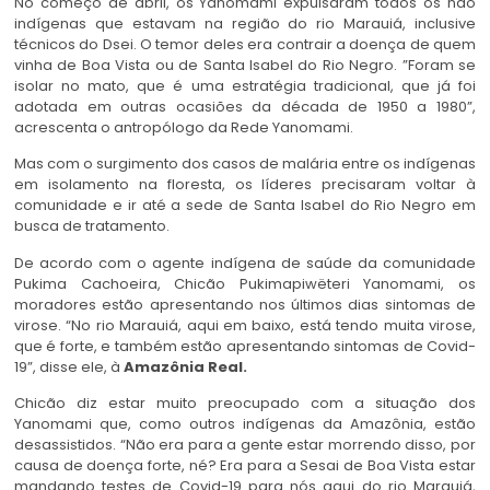
No começo de abril, os Yanomami expulsaram todos os não
indígenas que estavam na região do rio Marauiá, inclusive
técnicos do Dsei. O temor deles era contrair a doença de quem
vinha de Boa Vista ou de Santa Isabel do Rio Negro. ”Foram se
isolar no mato, que é uma estratégia tradicional, que já foi
adotada em outras ocasiões da década de 1950 a 1980”,
acrescenta o antropólogo da Rede Yanomami.
Mas com o surgimento dos casos de malária entre os indígenas
em isolamento na floresta, os líderes precisaram voltar à
comunidade e ir até a sede de Santa Isabel do Rio Negro em
busca de tratamento.
De acordo com o agente indígena de saúde da comunidade
Pukima Cachoeira, Chicão Pukimapiwëteri Yanomami, os
moradores estão apresentando nos últimos dias sintomas de
virose. “No rio Marauiá, aqui em baixo, está tendo muita virose,
que é forte, e também estão apresentando sintomas de Covid-
19”, disse ele, à
Amazônia Real.
Chicão diz estar muito preocupado com a situação dos
Yanomami que, como outros indígenas da Amazônia, estão
desassistidos. “Não era para a gente estar morrendo disso, por
causa de doença forte, né? Era para a Sesai de Boa Vista estar
mandando testes de Covid-19 para nós aqui do rio Marauiá,