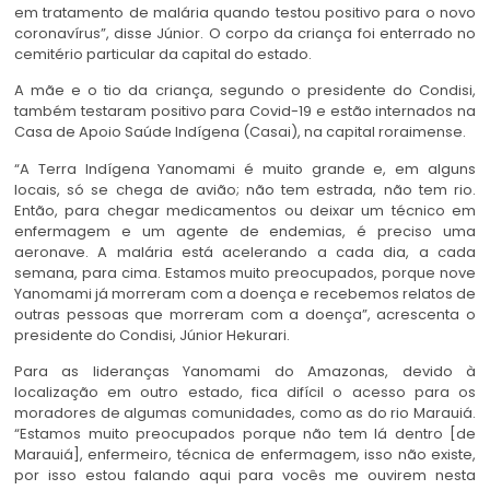
em tratamento de malária quando testou positivo para o novo
coronavírus”, disse Júnior. O corpo da criança foi enterrado no
cemitério particular da capital do estado.
A mãe e o tio da criança, segundo o presidente do Condisi,
também testaram positivo para Covid-19 e estão internados na
Casa de Apoio Saúde Indígena (Casai), na capital roraimense.
“A Terra Indígena Yanomami é muito grande e, em alguns
locais, só se chega de avião; não tem estrada, não tem rio.
Então, para chegar medicamentos ou deixar um técnico em
enfermagem e um agente de endemias, é preciso uma
aeronave. A malária está acelerando a cada dia, a cada
semana, para cima. Estamos muito preocupados, porque nove
Yanomami já morreram com a doença e recebemos relatos de
outras pessoas que morreram com a doença”, acrescenta o
presidente do Condisi, Júnior Hekurari.
Para as lideranças Yanomami do Amazonas, devido à
localização em outro estado, fica difícil o acesso para os
moradores de algumas comunidades, como as do rio Marauiá.
“Estamos muito preocupados porque não tem lá dentro [de
Marauiá], enfermeiro, técnica de enfermagem, isso não existe,
por isso estou falando aqui para vocês me ouvirem nesta