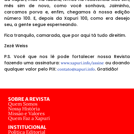
mês sim de novo, como você sonhava, Jaiminho,
carcamos porva e, enfim, chegamos à nossa edição
número 100. E, depois da Xapuri 100, como era desejo
seu, a gente segue esperneando.
Fica tranquilo, camarada, que por aqui tá tudo direitim.
Zezé Weiss
P.S. Você que nos lê pode fortalecer nossa Revista
fazendo uma assinatura:
ou doando
www.xapuri.info/assine
qualquer valor pelo PIX:
. Gratidão!
contato@xapuri.info
SOBRE A REVISTA
Quem Somos
Nossa História
Missão e Valores
Quem Faz a Xapuri
INSTITUCIONAL
Política Editorial