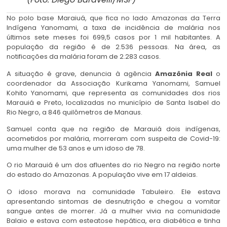
No polo base Maraiuá, que fica no lado Amazonas da Terra
Indígena Yanomami, a taxa de incidência de malária nos
últimos sete meses foi 699,5 casos por 1 mil habitantes. A
população da região é de 2.536 pessoas. Na área, as
notificações da malária foram de 2.283 casos.
A situação é grave, denuncia à agência
Amazônia Real
o
coordenador da Associação Kurikama Yanomami, Samuel
Kohito Yanomami, que representa as comunidades dos rios
Marauiá e Preto, localizadas no município de Santa Isabel do
Rio Negro, a 846 quilômetros de Manaus.
Samuel conta que na região de Marauiá dois indígenas,
acometidos por malária, morreram com suspeita de Covid-19:
uma mulher de 53 anos e um idoso de 78.
O rio Marauiá é um dos afluentes do rio Negro na região norte
do estado do Amazonas. A população vive em 17 aldeias.
O idoso morava na comunidade Tabuleiro. Ele estava
apresentando sintomas de desnutrição e chegou a vomitar
sangue antes de morrer. Já a mulher vivia na comunidade
Balaio e estava com esteatose hepática, era diabética e tinha