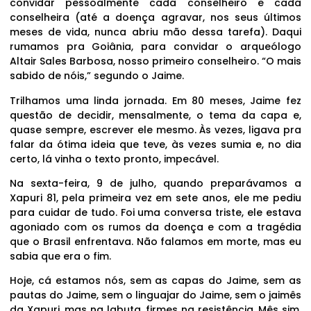
convidar pessoalmente cada conselheiro e cada
conselheira (até a doença agravar, nos seus últimos
meses de vida, nunca abriu mão dessa tarefa). Daqui
rumamos pra Goiânia, para convidar o arqueólogo
Altair Sales Barbosa, nosso primeiro conselheiro. “O mais
sabido de nóis,” segundo o Jaime.
Trilhamos uma linda jornada. Em 80 meses, Jaime fez
questão de decidir, mensalmente, o tema da capa e,
quase sempre, escrever ele mesmo. Às vezes, ligava pra
falar da ótima ideia que teve, às vezes sumia e, no dia
certo, lá vinha o texto pronto, impecável.
Na sexta-feira, 9 de julho, quando preparávamos a
Xapuri 81, pela primeira vez em sete anos, ele me pediu
para cuidar de tudo. Foi uma conversa triste, ele estava
agoniado com os rumos da doença e com a tragédia
que o Brasil enfrentava. Não falamos em morte, mas eu
sabia que era o fim.
Hoje, cá estamos nós, sem as capas do Jaime, sem as
pautas do Jaime, sem o linguajar do Jaime, sem o jaimês
da Xapuri, mas na labuta, firmes na resistência. Mês sim,