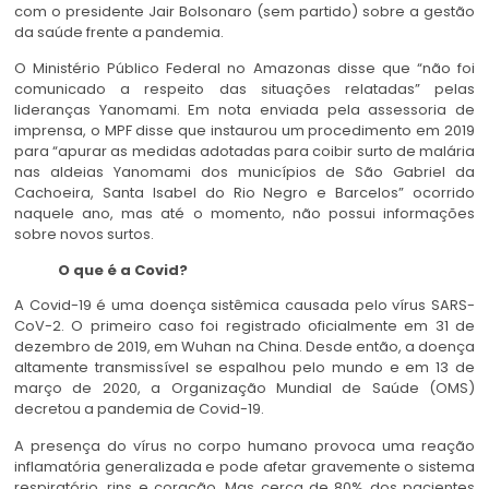
com o presidente Jair Bolsonaro (sem partido) sobre a gestão
da saúde frente a pandemia.
O Ministério Público Federal no Amazonas disse que “não foi
comunicado a respeito das situações relatadas” pelas
lideranças Yanomami. Em nota enviada pela assessoria de
imprensa, o MPF disse que instaurou um procedimento em 2019
para “apurar as medidas adotadas para coibir surto de malária
nas aldeias Yanomami dos municípios de São Gabriel da
Cachoeira, Santa Isabel do Rio Negro e Barcelos” ocorrido
naquele ano, mas até o momento, não possui informações
sobre novos surtos.
O que é a Covid?
A Covid-19 é uma doença sistêmica causada pelo vírus SARS-
CoV-2. O primeiro caso foi registrado oficialmente em 31 de
dezembro de 2019, em Wuhan na China. Desde então, a doença
altamente transmissível se espalhou pelo mundo e em 13 de
março de 2020, a Organização Mundial de Saúde (OMS)
decretou a pandemia de Covid-19.
A presença do vírus no corpo humano provoca uma reação
inflamatória generalizada e pode afetar gravemente o sistema
respiratório, rins e coração. Mas cerca de 80% dos pacientes