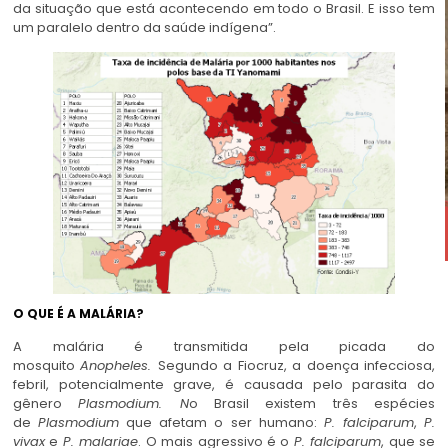
da situação que está acontecendo em todo o Brasil. E isso tem
um paralelo dentro da saúde indígena”.
O QUE É A MALÁRIA?
A malária é transmitida pela picada do
mosquito
Anopheles.
Segundo a Fiocruz, a doença infecciosa,
febril, potencialmente grave, é causada pelo parasita do
gênero
Plasmodium. N
o Brasil existem três espécies
de
Plasmodium
que afetam o ser humano:
P. falciparum
,
P.
vivax
e
P. malariae
. O mais agressivo é o
P. falciparum
, que se