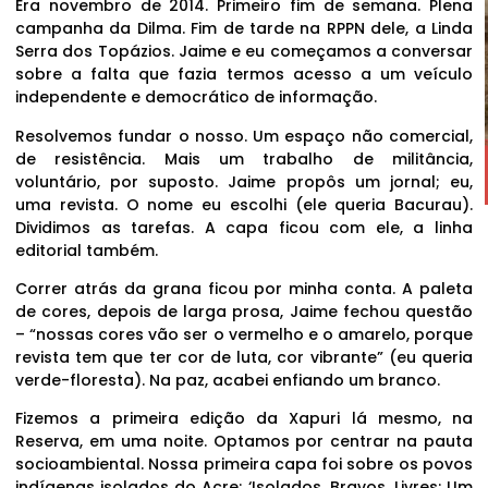
Era novembro de 2014. Primeiro fim de semana. Plena
campanha da Dilma. Fim de tarde na RPPN dele, a Linda
Serra dos Topázios. Jaime e eu começamos a conversar
sobre a falta que fazia termos acesso a um veículo
independente e democrático de informação.
Resolvemos fundar o nosso. Um espaço não comercial,
de resistência. Mais um trabalho de militância,
voluntário, por suposto. Jaime propôs um jornal; eu,
uma revista. O nome eu escolhi (ele queria Bacurau).
Dividimos as tarefas. A capa ficou com ele, a linha
editorial também.
Correr atrás da grana ficou por minha conta. A paleta
de cores, depois de larga prosa, Jaime fechou questão
– “nossas cores vão ser o vermelho e o amarelo, porque
revista tem que ter cor de luta, cor vibrante” (eu queria
verde-floresta). Na paz, acabei enfiando um branco.
Fizemos a primeira edição da Xapuri lá mesmo, na
Reserva, em uma noite. Optamos por centrar na pauta
socioambiental. Nossa primeira capa foi sobre os povos
indígenas isolados do Acre: ‘Isolados, Bravos, Livres: Um