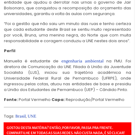
entidade que ajudou a derrotar nas urnas o governo de Jair
Bolsonaro, que conquistou a recomposição do orçamento das
universidades, garantiu a volta às aulas com segurança.
“Foi a gestão que não saiu um minuto das ruas e tenho certeza
que cada estudante deste Brasil se sentiu muito representado
por você, Bruna, uma menina negra, do Norte que com muita
responsabilidade e coragem conduziu a UNE nestes dois anos”.
Perfil
Manuella é estudante de
na FMU. Foi
engenharia ambiental
diretora de Comunicação da UNE. Filiada à União da Juventude
Socialista (UJS), iniciou sua trajetória acadêmica na
Universidade Federal Rural de Pernambuco (UFRPE), onde
ingressou pelas cotas, atuou nas entidades de base e presidiu
a União dos Estudantes de Pernambuco (UEP) – Cândido Pinto.
Fonte:
Portal Vermelho
Capa:
Reprodução/Portal Vermelho
Tags:
,
Brasil
UNE
GOSTOU DESTA MATÉRIA? ENTÃO, POR FAVOR, PASSA PRA FRENTE.
COMPARTILHE EM TODAS AS SUAS REDES. NÃO CUSTA NADA, É SÓ CLICAR!