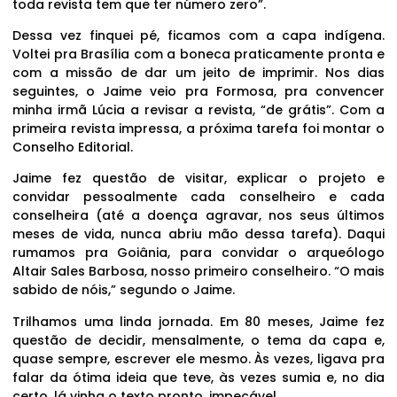
toda revista tem que ter número zero”.
Dessa vez finquei pé, ficamos com a capa indígena.
Voltei pra Brasília com a boneca praticamente pronta e
com a missão de dar um jeito de imprimir. Nos dias
seguintes, o Jaime veio pra Formosa, pra convencer
minha irmã Lúcia a revisar a revista, “de grátis”. Com a
primeira revista impressa, a próxima tarefa foi montar o
Conselho Editorial.
Jaime fez questão de visitar, explicar o projeto e
convidar pessoalmente cada conselheiro e cada
conselheira (até a doença agravar, nos seus últimos
meses de vida, nunca abriu mão dessa tarefa). Daqui
rumamos pra Goiânia, para convidar o arqueólogo
Altair Sales Barbosa, nosso primeiro conselheiro. “O mais
sabido de nóis,” segundo o Jaime.
Trilhamos uma linda jornada. Em 80 meses, Jaime fez
questão de decidir, mensalmente, o tema da capa e,
quase sempre, escrever ele mesmo. Às vezes, ligava pra
falar da ótima ideia que teve, às vezes sumia e, no dia
certo, lá vinha o texto pronto, impecável.