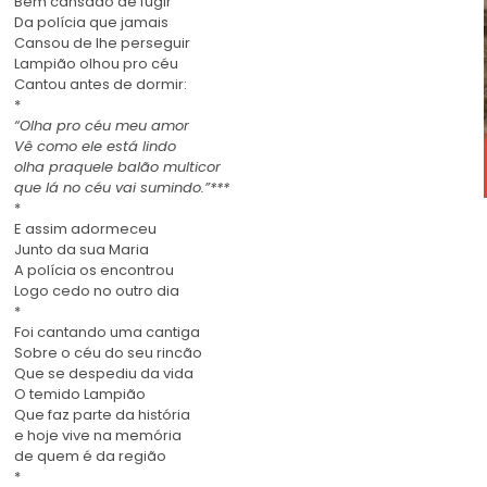
Bem cansado de fugir
Da polícia que jamais
Cansou de lhe perseguir
Lampião olhou pro céu
Cantou antes de dormir:
*
“Olha pro céu meu amor
Vê como ele está lindo
olha praquele balão multicor
que lá no céu vai sumindo.”***
*
E assim adormeceu
Junto da sua Maria
A polícia os encontrou
Logo cedo no outro dia
*
Foi cantando uma cantiga
Sobre o céu do seu rincão
Que se despediu da vida
O temido Lampião
Que faz parte da história
e hoje vive na memória
de quem é da região
*