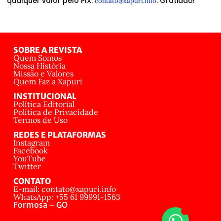
qualquer valor pelo PIX:
. Gratidão!
contato@xapuri.info
SOBRE A REVISTA
Quem Somos
Nossa História
Missão e Valores
Quem Faz a Xapuri
INSTITUCIONAL
Política Editorial
Política de Privacidade
Termos de Uso
REDES E PLATAFORMAS
Instagram
Facebook
YouTube
Twitter
CONTATO
E-mail: contato@xapuri.info
WhatsApp: +55 61 99991-1563
Formosa – GO