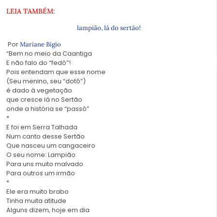
LEIA TAMBÉM:
lampião, lá do sertão!
P
or
Mariane Bigio
“Bem no meio da Caantiga
E não falo do “fedô”!
Pois entendam que esse nome
(Seu menino, seu “dotô”)
é dado à vegetação
que cresce lá no Sertão
onde a história se “passô”
*
E foi em Serra Talhada
Num canto desse Sertão
Que nasceu um cangaceiro
O seu nome: Lampião
Para uns muito malvado
Para outros um irmão
*
Ele era muito brabo
Tinha muita atitude
Alguns dizem, hoje em dia