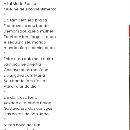
A tal Maria Bonita
Que lhe deu consentimento
*
Ela também era braba
E andava no seu bando
Demonstrou que a mulher
Também tem força lutando
e seguiu o seu marido
mundo afora, caminhando
*
Entre uma batalha e outra
Lampião se divertia
Gostava duma sanfona
E dançava com Maria
Seu bando fazia festa
Até o raiar do dia
*
Ele dançava forró
Xaxado e também baião
Gostava era das cantigas
Das noites de São João
*
Numa noite de Luar