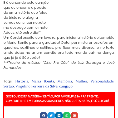
E é cantando esta canção
que eu encerro a poesia
de uma história que falou
de tristeza e alegria
vamos continuar no xote
me despeço com o mote:
Adeus, até outro dia!”
Um Cordel escrito com leveza, para iniciar a história de Lampião
e Maria Bonita para a garotada! Optei por misturar estrofes em
quadras, sextilhas e setilhas, pra ficar mais diverso, e no texto
ainda deixo no ar um convite pra todo mundo cair na dança,
que já já é São João!
***Trecho da música “Olha Pro Céu”, de Luiz Gonzaga e José
Fernandes
Tags:
,
,
,
,
,
História
Maria Bonita
Memória
Mulher
Personalidade
,
,
Sertão
Virgulino Ferreira da Silva
cangaço
GOSTOU DESTA MATÉRIA? ENTÃO, POR FAVOR, PASSA PRA FRENTE.
COMPARTILHE EM TODAS AS SUAS REDES. NÃO CUSTA NADA, É SÓ CLICAR!