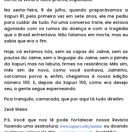
Na sexta-feira, 9 de julho, quando preparávamos a
Xapuri 81, pela primeira vez em sete anos, ele me pediu
para cuidar de tudo. Foi uma conversa triste, ele estava
agoniado com os rumos da doença e com a tragédia
que o Brasil enfrentava. Não falamos em morte, mas eu
sabia que era o fim.
Hoje, cá estamos nós, sem as capas do Jaime, sem as
pautas do Jaime, sem o linguajar do Jaime, sem o jaimês
da Xapuri, mas na labuta, firmes na resistência. Mês sim,
mês sim de novo, como você sonhava, Jaiminho,
carcamos porva e, enfim, chegamos à nossa edição
número 100. E, depois da Xapuri 100, como era desejo
seu, a gente segue esperneando.
Fica tranquilo, camarada, que por aqui tá tudo direitim.
Zezé Weiss
P.S. Você que nos lê pode fortalecer nossa Revista
fazendo uma assinatura:
ou doando
www.xapuri.info/assine