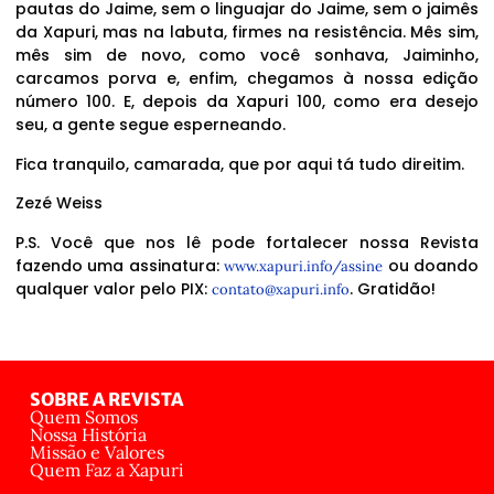
pautas do Jaime, sem o linguajar do Jaime, sem o jaimês
da Xapuri, mas na labuta, firmes na resistência. Mês sim,
mês sim de novo, como você sonhava, Jaiminho,
carcamos porva e, enfim, chegamos à nossa edição
número 100. E, depois da Xapuri 100, como era desejo
seu, a gente segue esperneando.
Fica tranquilo, camarada, que por aqui tá tudo direitim.
Zezé Weiss
P.S. Você que nos lê pode fortalecer nossa Revista
fazendo uma assinatura:
ou doando
www.xapuri.info/assine
qualquer valor pelo PIX:
. Gratidão!
contato@xapuri.info
SOBRE A REVISTA
Quem Somos
Nossa História
Missão e Valores
Quem Faz a Xapuri