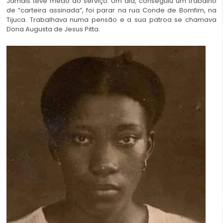
Jamais teve medo do serviço. Um dia, conseguiu um trabalho
de “carteira assinada”, foi parar na rua Conde de Bomfim, na
Tijuca. Trabalhava numa pensão e a sua patroa se chamava
Dona Augusta de Jesus Pitta.