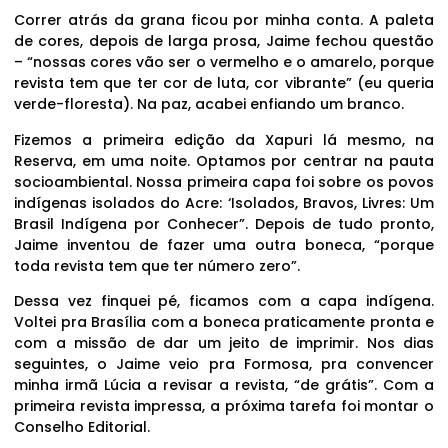
Correr atrás da grana ficou por minha conta. A paleta
de cores, depois de larga prosa, Jaime fechou questão
– “nossas cores vão ser o vermelho e o amarelo, porque
revista tem que ter cor de luta, cor vibrante” (eu queria
verde-floresta). Na paz, acabei enfiando um branco.
Fizemos a primeira edição da Xapuri lá mesmo, na
Reserva, em uma noite. Optamos por centrar na pauta
socioambiental. Nossa primeira capa foi sobre os povos
indígenas isolados do Acre: ‘Isolados, Bravos, Livres: Um
Brasil Indígena por Conhecer”. Depois de tudo pronto,
Jaime inventou de fazer uma outra boneca, “porque
toda revista tem que ter número zero”.
Dessa vez finquei pé, ficamos com a capa indígena.
Voltei pra Brasília com a boneca praticamente pronta e
com a missão de dar um jeito de imprimir. Nos dias
seguintes, o Jaime veio pra Formosa, pra convencer
minha irmã Lúcia a revisar a revista, “de grátis”. Com a
primeira revista impressa, a próxima tarefa foi montar o
Conselho Editorial.