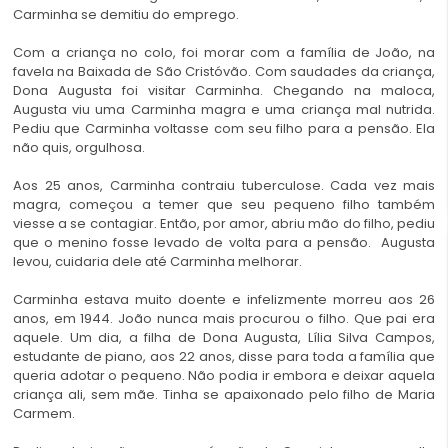
Carminha se demitiu do emprego.
Com a criança no colo, foi morar com a família de João, na
favela na Baixada de São Cristóvão. Com saudades da criança,
Dona Augusta foi visitar Carminha. Chegando na maloca,
Augusta viu uma Carminha magra e uma criança mal nutrida.
Pediu que Carminha voltasse com seu filho para a pensão. Ela
não quis, orgulhosa.
Aos 25 anos, Carminha contraiu tuberculose. Cada vez mais
magra, começou a temer que seu pequeno filho também
viesse a se contagiar. Então, por amor, abriu mão do filho, pediu
que o menino fosse levado de volta para a pensão. Augusta
levou, cuidaria dele até Carminha melhorar.
Carminha estava muito doente e infelizmente morreu aos 26
anos, em 1944. João nunca mais procurou o filho. Que pai era
aquele. Um dia, a filha de Dona Augusta, Lília Silva Campos,
estudante de piano, aos 22 anos, disse para toda a família que
queria adotar o pequeno. Não podia ir embora e deixar aquela
criança ali, sem mãe. Tinha se apaixonado pelo filho de Maria
Carmem.