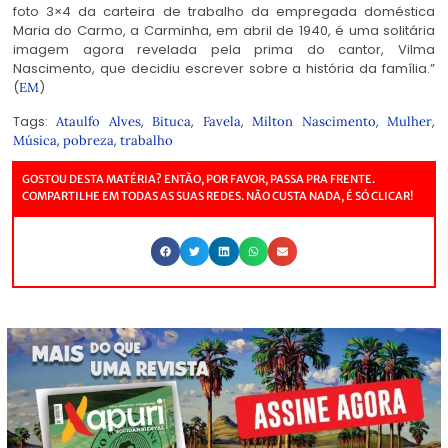
foto 3×4 da carteira de trabalho da empregada doméstica
Maria do Carmo, a Carminha, em abril de 1940, é uma solitária
imagem agora revelada pela prima do cantor, Vilma
Nascimento, que decidiu escrever sobre a história da família.”
(
)
EM
Tags:
,
,
,
,
,
Ataulfo Alves
Bituca
Favela
Milton Nascimento
Mulher
,
,
Música
pobreza
trabalho
GOSTOU DESTA MATÉRIA? ENTÃO, POR FAVOR, PASSA PRA FRENTE.
COMPARTILHE EM TODAS AS SUAS REDES. NÃO CUSTA NADA, É SÓ CLICAR!