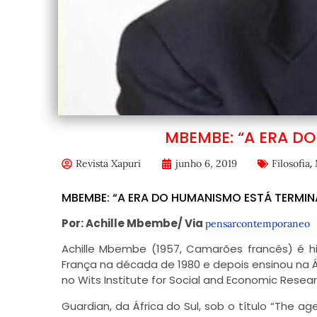
MBEMBE: “A ERA D
,
Revista Xapuri
junho 6, 2019
Filosofia
MBEMBE: “A ERA DO HUMANISMO ESTÁ TERMI
Por: Achille Mbembe/ Via
pensarcontemporaneo
Achille Mbembe (1957, Camarões francês) é his
França na década de 1980 e depois ensinou na Áf
no Wits Institute for Social and Economic Resear
Guardian, da África do Sul, sob o título “The a