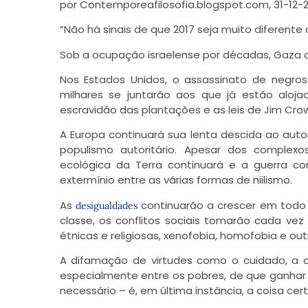
por Contemporeafilosofia.blogspot.com, 31-12-2
“Não há sinais de que 2017 seja muito diferente 
Sob a ocupação israelense por décadas, Gaza c
Nos Estados Unidos, o assassinato de negros
milhares se juntarão aos que já estão alojad
escravidão das plantações e as leis de Jim Crow
A Europa continuará sua lenta descida ao autori
populismo autoritário. Apesar dos complexo
ecológica da Terra continuará e a guerra c
extermínio entre as várias formas de niilismo.
As
continuarão a crescer em todo 
desigualdades
classe, os conflitos sociais tomarão cada vez 
étnicas e religiosas, xenofobia, homofobia e out
A difamação de virtudes como o cuidado, a
especialmente entre os pobres, de que ganhar 
necessário – é, em última instância, a coisa cert