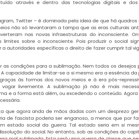
tuído através e dentro das tecnologias digitais e dos
agram, Twitter – é dominada pela ideia de que há quadros
eios não só levantaram a tampa que as eras culturais ant
verteram nas novas infraestruturas do inconsciente. O
imites sobre o inconsciente. Pois produzir o social sign
a autoridades específicas o direito de fazer cumprir tal vigi
cer as condições para a sublimação. Nem todos os desejo
. A capacidade de limitar-se a si mesmo era a essência da 
 graças às formas dos novos meios e à era pós-repress
vagar livremente. A sublimação já não é mais necessá
rma e a forma está além, ou excedendo o conteúdo. Agor
cessária.
ista que agora anda de mãos dadas com um desprezo ger
ia de fascista poderia ser enganoso, a menos que por f
um estado social da guerra. Tal estado seria em si m
dissolução do social. No entanto, sob as condições do capi
uerra mal sublimada. Esta será uma guerra de classe que n