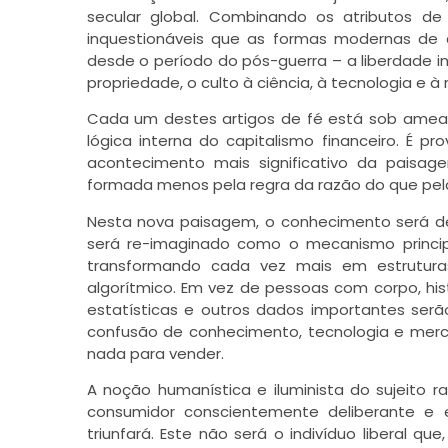
secular global. Combinando os atributos d
inquestionáveis que as formas modernas de
desde o período do pós-guerra – a liberdade i
propriedade, o culto à ciência, à tecnologia e à 
Cada um destes artigos de fé está sob ameaç
lógica interna do capitalismo financeiro. É p
acontecimento mais significativo da paisa
formada menos pela regra da razão do que pela
Nesta nova paisagem, o conhecimento será d
será re-imaginado como o mecanismo princi
transformando cada vez mais em estruturas
algorítmico. Em vez de pessoas com corpo, hist
estatísticas e outros dados importantes ser
confusão de conhecimento, tecnologia e merc
nada para vender.
A noção humanística e iluminista do sujeito r
consumidor conscientemente deliberante e 
triunfará. Este não será o indivíduo liberal 