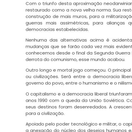
Com o triunfo desta aproximação neodarwiniana
restaurado como a nova velha norma. Sua rest
construção de mais muros, para a militarizaçã
guerras mais assimétricas, para alianças q
democracias estabelecidas.
Nenhuma das alternativas acima é acidenta
mudanças que se farão cada vez mais eviden
conhecemos desde o final da Segunda Guerra M
derrota do comunismo, esse mundo acabou.
Outro longo e mortal jogo começou. O principal
ou civilizações. Será entre a democracia libe
governo do povo, entre o humanismo e o niilism
O capitalismo e a democracia liberal triunfa
anos 1990 com a queda da União Soviética. Co
seus destinos foram desenredados. A crescen
para a civilização.
Apoiado pelo poder tecnológico e militar, o c
a anexação do núcleo dos desejos humanos e,