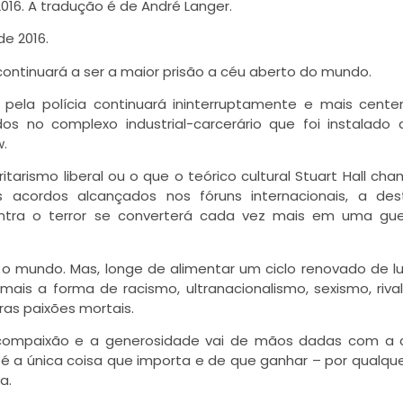
016. A tradução é de André Langer.
de 2016.
ontinuará a ser a maior prisão a céu aberto do mundo.
 pela polícia continuará ininterruptamente e mais cent
os no complexo industrial-carcerário que foi instalado
.
tarismo liberal ou o que o teórico cultural Stuart Hall ch
s acordos alcançados nos fóruns internacionais, a des
ontra o terror se converterá cada vez mais em uma gu
o mundo. Mas, longe de alimentar um ciclo renovado de l
mais a forma de racismo, ultranacionalismo, sexismo, riva
ras paixões mortais.
 compaixão e a generosidade vai de mãos dadas com a c
é a única coisa que importa e de que ganhar – por qualqu
a.