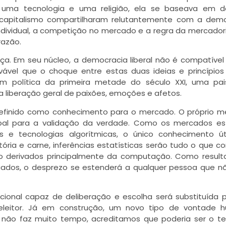
e uma tecnologia e uma religião, ela se baseava em 
 capitalismo compartilharam relutantemente com a demo
ndividual, a competição no mercado e a regra da mercador
razão.
a. Em seu núcleo, a democracia liberal não é compatíve
rovável que o choque entre estas duas ideias e princípios
gem política da primeira metade do século XXI, uma pa
 liberação geral de paixões, emoções e afetos.
efinido como conhecimento para o mercado. O próprio 
pal para a validação da verdade. Como os mercados es
 e tecnologias algorítmicas, o único conhecimento úti
ória e carne, inferências estatísticas serão tudo o que co
ão derivados principalmente da computação. Como resul
ados, o desprezo se estenderá a qualquer pessoa que nã
acional capaz de deliberação e escolha será substituída 
eleitor. Já em construção, um novo tipo de vontade 
que, não faz muito tempo, acreditamos que poderia ser o 