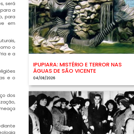
s, será
 para a
o, para
sive em
urais,
 como o
ria e a
IPUPIARA: MISTÉRIO E TERROR NAS
ÁGUAS DE SÃO VICENTE
ligiões
ças e o
04/08/2026
eço dos
ização,
 ameaça
ediante
eologia