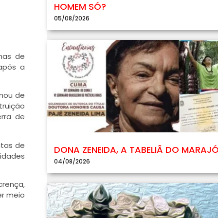
HOMEM SÓ?
05/08/2026
enas de
 após a
amou de
truição
erra de
utas de
DONA ZENEIDA, A TABELIÃ DO MARAJ
lidades
04/08/2026
rença,
er meio