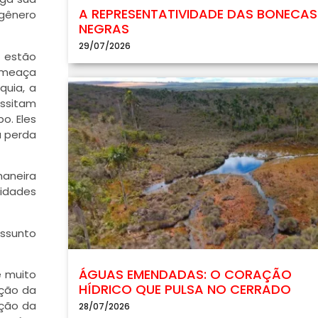
A REPRESENTATIVIDADE DAS BONECAS
 gênero
NEGRAS
29/07/2026
s estão
 ameaça
quia, a
essitam
o. Eles
a perda
aneira
tidades
assunto
ÁGUAS EMENDADAS: O CORAÇÃO
é muito
HÍDRICO QUE PULSA NO CERRADO
ação da
ação da
28/07/2026