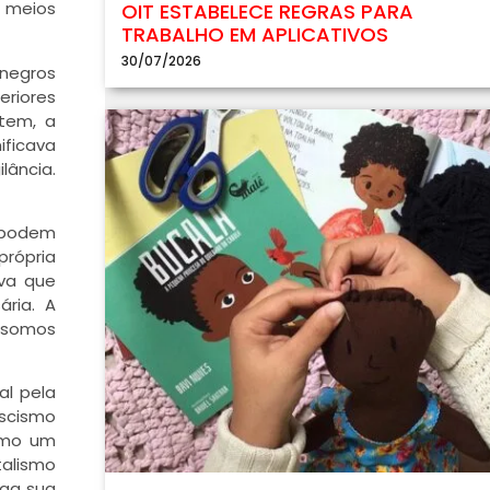
 meios
OIT ESTABELECE REGRAS PARA
TRABALHO EM APLICATIVOS
30/07/2026
 negros
eriores
ntem, a
ificava
lância.
s podem
própria
iva que
ria. A
a somos
al pela
ascismo
esmo um
talismo
ega sua