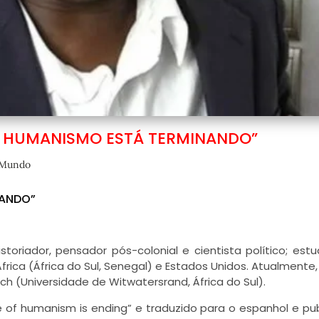
O HUMANISMO ESTÁ TERMINANDO”
Mundo
NANDO”
toriador, pensador pós-colonial e cientista político; est
rica (África do Sul, Senegal) e Estados Unidos. Atualmente,
ch (Universidade de Witwatersrand, África do Sul).
ge of humanism is ending” e traduzido para o espanhol e pu