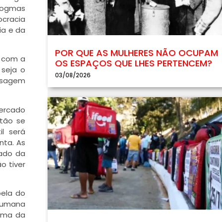
dogmas
cracia
ia e da
POR QUE AS MULHERES NÃO OCUPAM
l com a
OS ESPAÇOS QUE LHES PERTENCEM?
 seja o
03/08/2026
isagem
mercado
tão se
l será
nta. As
tado da
o tiver
pela do
humana
tema da