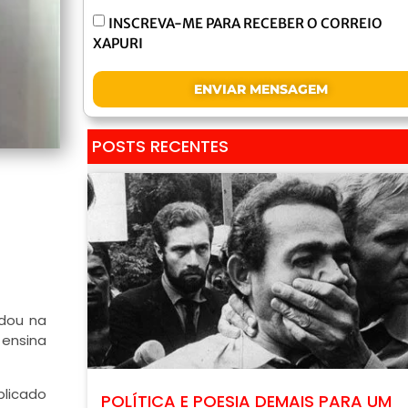
INSCREVA-ME PARA RECEBER O CORREIO
XAPURI
ENVIAR MENSAGEM
POSTS RECENTES
udou na
 ensina
blicado
POLÍTICA E POESIA DEMAIS PARA UM