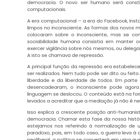
democracia. O novo ser humano será consti
computacionais.
A era computacional – a era do Facebook, Inst
limpos no inconsciente. As formas dos novos m
colocaram sobre o inconsciente, mas se con
sociabilidade humana consistia em manter os l
exercer vigilância sobre nós mesmos, ou delegar 
A isto se chamava de repressão.
A principal função da repressão era estabele
ser realizados. Nem tudo pode ser dito ou feito
liberdade e da liberdade de todos. Em parte
desencadearam, o inconsciente pode agora 
linguagem se deslocou. O conteúdo está na fo
levados a acreditar que a mediação já não é ne
Isso explica a crescente posição anti-human
democracia. Chamar esta fase da nossa histór
estejamos nos referindo à normalização de 
paradoxo, pois, em todo caso, a guerra leva à 
neoliberal, a política se converterá em uma g