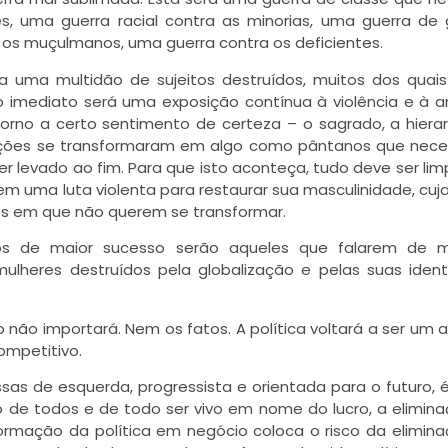
s, uma guerra racial contra as minorias, uma guerra de
a os muçulmanos, uma guerra contra os deficientes.
ra uma multidão de sujeitos destruídos, muitos dos quai
 imediato será uma exposição contínua à violência e à
orno a certo sentimento de certeza – o sagrado, a hierar
 nações se transformaram em algo como pântanos que nec
 levado ao fim. Para que isto aconteça, tudo deve ser limp
m uma luta violenta para restaurar sua masculinidade, cuj
cos em que não querem se transformar.
cos de maior sucesso serão aqueles que falarem de m
lheres destruídos pela globalização e pelas suas iden
ão não importará. Nem os fatos. A política voltará a ser um 
ompetitivo.
ssas de esquerda, progressista e orientada para o futuro, 
 de todos e de todo ser vivo em nome do lucro, a elimin
sformação da política em negócio coloca o risco da elimin