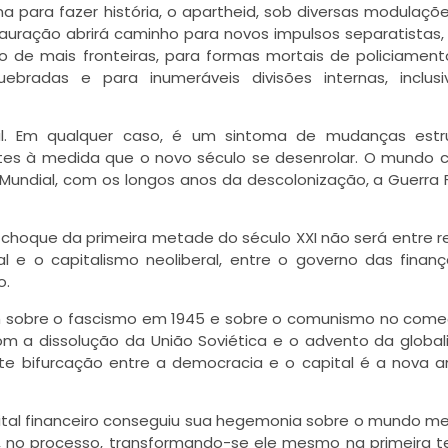
 para fazer história, o apartheid, sob diversas modulaçõe
auração abrirá caminho para novos impulsos separatistas,
o de mais fronteiras, para formas mortais de policiament
uebradas e para inumeráveis divisões internas, inclu
l. Em qualquer caso, é um sintoma de mudanças estrut
tes à medida que o novo século se desenrolar. O mundo
undial, com os longos anos da descolonização, a Guerra F
 choque da primeira metade do século XXI não será entre re
ral e o capitalismo neoliberal, entre o governo das finan
o.
ram sobre o fascismo em 1945 e sobre o comunismo no com
m a dissolução da União Soviética e o advento da global
te bifurcação entre a democracia e o capital é a nova
apital financeiro conseguiu sua hegemonia sobre o mundo m
 no processo, transformando-se ele mesmo na primeira t