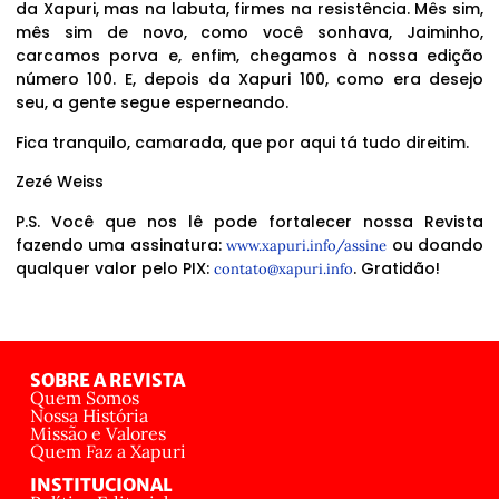
da Xapuri, mas na labuta, firmes na resistência. Mês sim,
mês sim de novo, como você sonhava, Jaiminho,
carcamos porva e, enfim, chegamos à nossa edição
número 100. E, depois da Xapuri 100, como era desejo
seu, a gente segue esperneando.
Fica tranquilo, camarada, que por aqui tá tudo direitim.
Zezé Weiss
P.S. Você que nos lê pode fortalecer nossa Revista
fazendo uma assinatura:
ou doando
www.xapuri.info/assine
qualquer valor pelo PIX:
. Gratidão!
contato@xapuri.info
SOBRE A REVISTA
Quem Somos
Nossa História
Missão e Valores
Quem Faz a Xapuri
INSTITUCIONAL