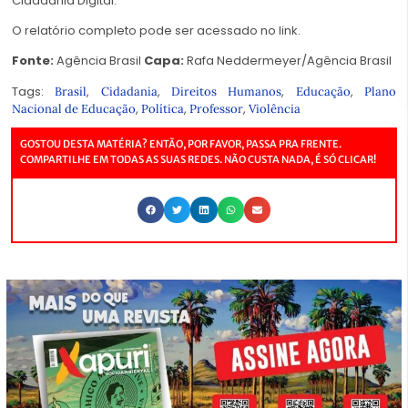
Cidadania Digital.
O relatório completo pode ser acessado no
link
.
Fonte:
Agência Brasil
Capa:
Rafa Neddermeyer/Agência Brasil
Tags:
,
,
,
,
Brasil
Cidadania
Direitos Humanos
Educação
Plano
,
,
,
Nacional de Educação
Política
Professor
Violência
GOSTOU DESTA MATÉRIA? ENTÃO, POR FAVOR, PASSA PRA FRENTE.
COMPARTILHE EM TODAS AS SUAS REDES. NÃO CUSTA NADA, É SÓ CLICAR!