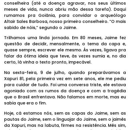
conselheira (até a doença agravar, nos seus últimos
meses de vida, nunca abriu mão dessa tarefa). Daqui
rumamos pra Goiânia, para convidar o arqueólogo
Altair Sales Barbosa, nosso primeiro conselheiro. “O mais
sabido de nóis,” segundo o Jaime.
Trilhamos uma linda jornada. Em 80 meses, Jaime fez
questão de decidir, mensalmente, o tema da capa e,
quase sempre, escrever ele mesmo. Às vezes, ligava pra
falar da ótima ideia que teve, às vezes sumia e, no dia
certo, lá vinha o texto pronto, impecável.
Na sexta-feira, 9 de julho, quando preparávamos a
Xapuri 81, pela primeira vez em sete anos, ele me pediu
para cuidar de tudo. Foi uma conversa triste, ele estava
agoniado com os rumos da doença e com a tragédia
que o Brasil enfrentava. Não falamos em morte, mas eu
sabia que era o fim.
Hoje, cá estamos nós, sem as capas do Jaime, sem as
pautas do Jaime, sem o linguajar do Jaime, sem o jaimês
da Xapuri, mas na labuta, firmes na resistência. Mês sim,