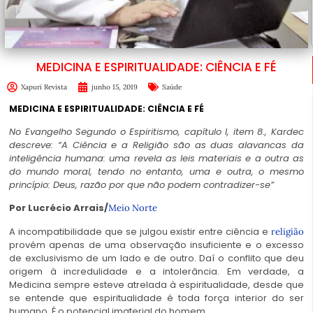
MEDICINA E ESPIRITUALIDADE: CIÊNCIA E FÉ
Xapuri Revista
junho 15, 2019
Saúde
MEDICINA E ESPIRITUALIDADE: CIÊNCIA E FÉ
No Evangelho Segundo o Espiritismo, capítulo I, item 8., Kardec
descreve: “A Ciência e a Religião são as duas alavancas da
inteligência humana: uma revela as leis materiais e a outra as
do mundo moral, tendo no entanto, uma e outra, o mesmo
princípio: Deus, razão por que não podem contradizer-se”
Por Lucrécio Arrais/
Meio Norte
A incompatibilidade
que se
julgou existir entre ciência e
religião
provém apenas de uma observação insuficiente e o excesso
de exclusivismo de um lado e de outro. Daí o conflito que deu
origem à incredulidade e a intolerância. Em verdade, a
Medicina sempre esteve atrelada à espiritualidade, desde que
se entende que espiritualidade é toda força interior do ser
humano. É o potencial imaterial do homem.