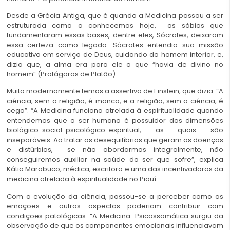
Desde a Grécia Antiga, que é quando a Medicina passou a ser
estruturada como a conhecemos hoje, os sábios que
fundamentaram essas bases, dentre eles, Sócrates, deixaram
essa certeza como legado. Sócrates entendia sua missão
educativa em serviço de Deus, cuidando do homem interior, e,
dizia que, a alma era para ele o que “havia de divino no
homem” (Protágoras de Platão).
Muito modernamente temos a assertiva de Einstein, que dizia: “A
ciência, sem a religião, é manca, e a religião, sem a ciência, é
cega”. “A Medicina funciona atrelada à espiritualidade quando
entendemos que o ser humano é possuidor das dimensões
biológico-social-psicológico-espiritual, as quais são
inseparáveis. Ao tratar os desequilíbrios que geram as doenças
e distúrbios, se não abordarmos integralmente, não
conseguiremos auxiliar na saúde do ser que sofre”, explica
Kátia Marabuco, médica, escritora e uma das incentivadoras da
medicina atrelada à espiritualidade no Piauí.
Com a evolução da ciência, passou-se a perceber como as
emoções e outros aspectos poderiam contribuir com
condições patológicas. “A Medicina Psicossomática surgiu da
observação de que os componentes emocionais influenciavam