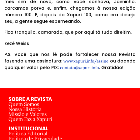
mês sim de novo, como você sonhava, Jaiminho,
carcamos porva e, enfim, chegamos à nossa edição
número 100. E, depois da Xapuri 100, como era desejo
seu, a gente segue esperneando.
Fica tranquilo, camarada, que por aqui tá tudo direitim.
Zezé Weiss
P.S. Você que nos lê pode fortalecer nossa Revista
fazendo uma assinatura:
ou doando
www.xapuri.info/assine
qualquer valor pelo PIX:
. Gratidão!
contato@xapuri.info
SOBRE A REVISTA
Quem Somos
Nossa História
Missão e Valores
Quem Faz a Xapuri
INSTITUCIONAL
Política Editorial
Política de Privacidade