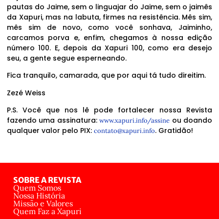
pautas do Jaime, sem o linguajar do Jaime, sem o jaimês
da Xapuri, mas na labuta, firmes na resistência. Mês sim,
mês sim de novo, como você sonhava, Jaiminho,
carcamos porva e, enfim, chegamos à nossa edição
número 100. E, depois da Xapuri 100, como era desejo
seu, a gente segue esperneando.
Fica tranquilo, camarada, que por aqui tá tudo direitim.
Zezé Weiss
P.S. Você que nos lê pode fortalecer nossa Revista
fazendo uma assinatura:
ou doando
www.xapuri.info/assine
qualquer valor pelo PIX:
. Gratidão!
contato@xapuri.info
SOBRE A REVISTA
Quem Somos
Nossa História
Missão e Valores
Quem Faz a Xapuri