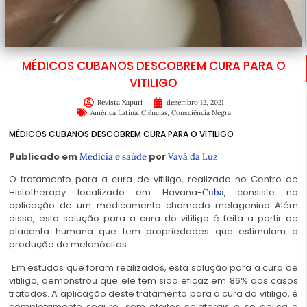
MÉDICOS CUBANOS DESCOBREM CURA PARA O
VITILIGO
Revista Xapuri
dezembro 12, 2021
,
,
América Latina
Ciências
Consciência Negra
MÉDICOS CUBANOS DESCOBREM CURA PARA O VITILIGO
Publicado em
por
Medicia e saúde
Vavá da Luz
O tratamento para a cura de vitiligo, realizado no Centro de
Histotherapy localizado em Havana-
, consiste na
Cuba
aplicação de um medicamento chamado melagenina Além
disso, esta solução para a cura do vitiligo é feita a partir de
placenta humana que tem propriedades que estimulam a
produção de melanócitos.
Em estudos que foram realizados, esta solução para a cura de
vitiligo, demonstrou que ele tem sido eficaz em 86% dos casos
tratados. A aplicação deste tratamento para a cura do vitiligo, é
completamente seguro, sem efeitos colaterais e se aplica a