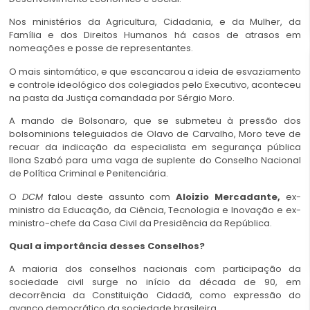
Nos ministérios da Agricultura, Cidadania, e da Mulher, da
Família e dos Direitos Humanos há casos de atrasos em
nomeações e posse de representantes.
O mais sintomático, e que escancarou a ideia de esvaziamento
e controle ideológico dos colegiados pelo Executivo, aconteceu
na pasta da Justiça comandada por Sérgio Moro.
A mando de Bolsonaro, que se submeteu à pressão dos
bolsominions teleguiados de Olavo de Carvalho, Moro teve de
recuar da indicação da especialista em segurança pública
Ilona Szabó para uma vaga de suplente do Conselho Nacional
de Política Criminal e Penitenciária.
O
DCM
falou deste assunto com
Aloizio Mercadante,
ex-
ministro da Educação, da Ciência, Tecnologia e Inovação e ex-
ministro-chefe da Casa Civil da Presidência da República.
Qual a importância desses Conselhos?
A maioria dos conselhos nacionais com participação da
sociedade civil surge no início da década de 90, em
decorrência da Constituição Cidadã, como expressão do
avanço democrático da sociedade brasileira.