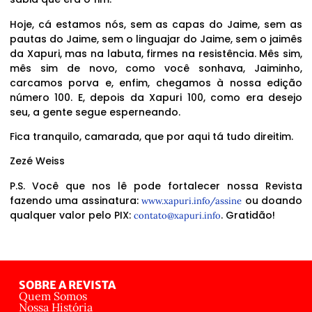
Hoje, cá estamos nós, sem as capas do Jaime, sem as
pautas do Jaime, sem o linguajar do Jaime, sem o jaimês
da Xapuri, mas na labuta, firmes na resistência. Mês sim,
mês sim de novo, como você sonhava, Jaiminho,
carcamos porva e, enfim, chegamos à nossa edição
número 100. E, depois da Xapuri 100, como era desejo
seu, a gente segue esperneando.
Fica tranquilo, camarada, que por aqui tá tudo direitim.
Zezé Weiss
P.S. Você que nos lê pode fortalecer nossa Revista
fazendo uma assinatura:
ou doando
www.xapuri.info/assine
qualquer valor pelo PIX:
. Gratidão!
contato@xapuri.info
SOBRE A REVISTA
Quem Somos
Nossa História