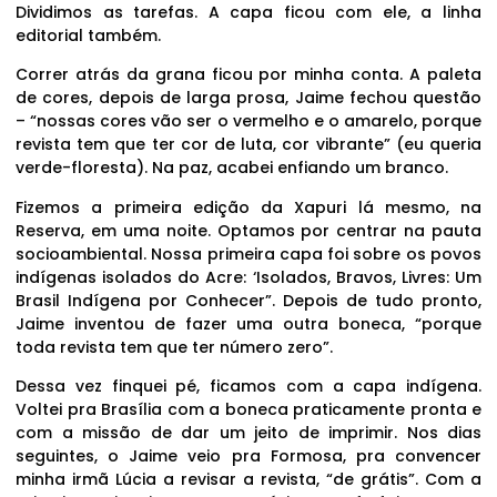
Dividimos as tarefas. A capa ficou com ele, a linha
editorial também.
Correr atrás da grana ficou por minha conta. A paleta
de cores, depois de larga prosa, Jaime fechou questão
– “nossas cores vão ser o vermelho e o amarelo, porque
revista tem que ter cor de luta, cor vibrante” (eu queria
verde-floresta). Na paz, acabei enfiando um branco.
Fizemos a primeira edição da Xapuri lá mesmo, na
Reserva, em uma noite. Optamos por centrar na pauta
socioambiental. Nossa primeira capa foi sobre os povos
indígenas isolados do Acre: ‘Isolados, Bravos, Livres: Um
Brasil Indígena por Conhecer”. Depois de tudo pronto,
Jaime inventou de fazer uma outra boneca, “porque
toda revista tem que ter número zero”.
Dessa vez finquei pé, ficamos com a capa indígena.
Voltei pra Brasília com a boneca praticamente pronta e
com a missão de dar um jeito de imprimir. Nos dias
seguintes, o Jaime veio pra Formosa, pra convencer
minha irmã Lúcia a revisar a revista, “de grátis”. Com a