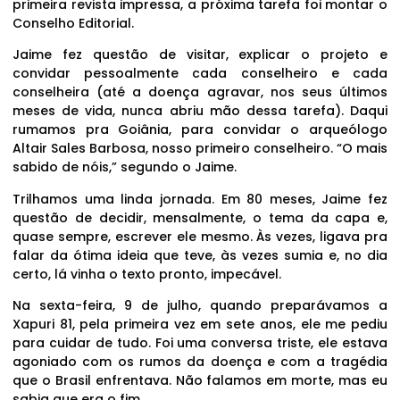
primeira revista impressa, a próxima tarefa foi montar o
Conselho Editorial.
Jaime fez questão de visitar, explicar o projeto e
convidar pessoalmente cada conselheiro e cada
conselheira (até a doença agravar, nos seus últimos
meses de vida, nunca abriu mão dessa tarefa). Daqui
rumamos pra Goiânia, para convidar o arqueólogo
Altair Sales Barbosa, nosso primeiro conselheiro. “O mais
sabido de nóis,” segundo o Jaime.
Trilhamos uma linda jornada. Em 80 meses, Jaime fez
questão de decidir, mensalmente, o tema da capa e,
quase sempre, escrever ele mesmo. Às vezes, ligava pra
falar da ótima ideia que teve, às vezes sumia e, no dia
certo, lá vinha o texto pronto, impecável.
Na sexta-feira, 9 de julho, quando preparávamos a
Xapuri 81, pela primeira vez em sete anos, ele me pediu
para cuidar de tudo. Foi uma conversa triste, ele estava
agoniado com os rumos da doença e com a tragédia
que o Brasil enfrentava. Não falamos em morte, mas eu
sabia que era o fim.