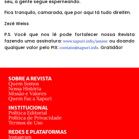
seu, a gente segue esperneando.
Fica tranquilo, camarada, que por aqui tá tudo direitim.
Zezé Weiss
P.S. Você que nos lê pode fortalecer nossa Revista
fazendo uma assinatura:
ou doando
www.xapuri.info/assine
qualquer valor pelo PIX:
. Gratidão!
contato@xapuri.info
SOBRE A REVISTA
Quem Somos
Nossa História
Missão e Valores
Quem Faz a Xapuri
INSTITUCIONAL
Política Editorial
Política de Privacidade
Termos de Uso
REDES E PLATAFORMAS
Instagram