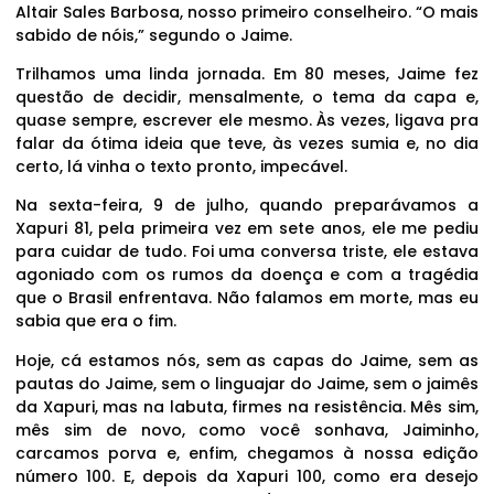
Altair Sales Barbosa, nosso primeiro conselheiro. “O mais
sabido de nóis,” segundo o Jaime.
Trilhamos uma linda jornada. Em 80 meses, Jaime fez
questão de decidir, mensalmente, o tema da capa e,
quase sempre, escrever ele mesmo. Às vezes, ligava pra
falar da ótima ideia que teve, às vezes sumia e, no dia
certo, lá vinha o texto pronto, impecável.
Na sexta-feira, 9 de julho, quando preparávamos a
Xapuri 81, pela primeira vez em sete anos, ele me pediu
para cuidar de tudo. Foi uma conversa triste, ele estava
agoniado com os rumos da doença e com a tragédia
que o Brasil enfrentava. Não falamos em morte, mas eu
sabia que era o fim.
Hoje, cá estamos nós, sem as capas do Jaime, sem as
pautas do Jaime, sem o linguajar do Jaime, sem o jaimês
da Xapuri, mas na labuta, firmes na resistência. Mês sim,
mês sim de novo, como você sonhava, Jaiminho,
carcamos porva e, enfim, chegamos à nossa edição
número 100. E, depois da Xapuri 100, como era desejo