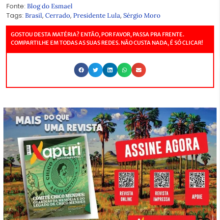
Fonte:
Blog do Esmael
Tags:
,
,
,
Brasil
Cerrado
Presidente Lula
Sérgio Moro
GOSTOU DESTA MATÉRIA? ENTÃO, POR FAVOR, PASSA PRA FRENTE.
COMPARTILHE EM TODAS AS SUAS REDES. NÃO CUSTA NADA, É SÓ CLICAR!