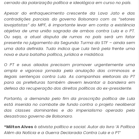
cerrado da polarização política e ideológica em curso no país.
Apesar do enfraquecimento crescente da Lava Jato e das
contradições parciais do governo Bolsonaro com os “setores
lavajatistas” do MPF, é importante levar em conta a existência
objetiva de uma união sagrada de ambos contra Lula e o PT.
Ou seja, a atual disputa de rumos no país será um fator
presente no julgamento da Segunda Turma do STF – ainda sem
uma data definida. Tudo indica que Lula terá pela frente uma
nova e dura batalha política, jurídica e midiática.
O PT e seus aliados precisam promover urgentemente uma
ampla e vigorosa jornada pela anulação das criminosas e
ilegais sentenças contra Lula. As campanhas eleitorais do PT
para as prefeituras também devem levantar a bandeira em
defesa da recuperação dos direitos políticos do ex-presidente.
Portanto, a demanda pelo fim da proscrição política de Lula
está inserida no combate de fundo contra o projeto neoliberal
das classes dominantes e do imperialismo operado pelo
desastroso governo de Bolsonaro.
*Milton Alves
é a
tivista político e social. Autor do livro ‘A Política
Além da Notícia e a Guerra Declarada Contra Lula e o PT’