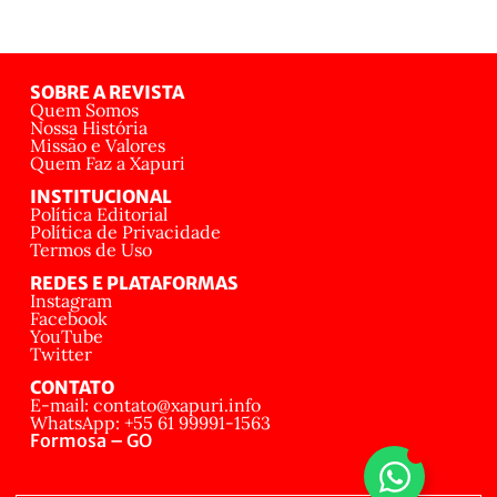
SOBRE A REVISTA
Quem Somos
Nossa História
Missão e Valores
Quem Faz a Xapuri
INSTITUCIONAL
Política Editorial
Política de Privacidade
Termos de Uso
REDES E PLATAFORMAS
Instagram
Facebook
YouTube
Twitter
CONTATO
E-mail: contato@xapuri.info
WhatsApp: +55 61 99991-1563
Formosa – GO