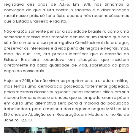
registrava dez anos de A.I.-5. Em 1978, nós tínhamos a
convicção de que a luta contra o racismo e a discriminação
racial nesse país, só teria êxito quando nós reconhecêssemos
que o Estado Brasileiro é racista.
Não era tão somente pensar a sociedade brasileira como uma
sociedade racista, mas também denunciar um Estado que não
só não cumpria a sua prerrogativa Constitucional de proteger,
preservar os interesses e a vida plena de negros e negras, mas,
mais do que isso, era preciso identificar que a omissão do
Estado Brasileiro redundava em situações que incidiam
diretamente na baixa qualidade de vida, sobretudo do povo
negro do nosso país.
Hoje, em 2018, nós não vivemos propriamente a ditadura militar,
mas temos uma democracia golpeada, fortemente golpeada,
pelas mesmas classes burguesas, pelas mesmas elites, em sua
maioria homens ricos e brancos, que se empoderaram e põem
em curso uma alternativa zero para a maioria da população
trabalhadora, para a maioria dos negros e negras.MNU no Ato
130 anos de Abolição sem Reparação, em Madureira, no Rio de
Janeiro, 12.5.18