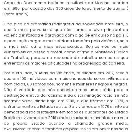
Capa do Documento histórico resultante da Marcha ocorrida
em 1995, por ocasião dos 300 anos de falecimento de Zumbi (
Fonte: Irohin)
E no pico da dramática radiografia da sociedade brasileira, o
que é mais perverso é que nós somos o alvo principal da
violência instalada e agravada com o golpe em curso no país. É
a população negra a mais afetada também pela violência, seja
a mais sutil ou a mais escancarada. Somos nós os mais
vulneráveis ao assédio moral, como afirma o Ministério Público
do Trabalho, porque no mercado de trabalho somos os que
enfrentam as maiores dificuldades na progressão da carreira.
Por outro lado, o Atlas da Violência, publicado em 2017, revela
que em 100 indivíduos com mais chances de serem vítimas de
homicídios, 80 somos nós, homens e mulheres negros e negras.
Não é verdade que nós encontraremos uma saída para a
destruição efetiva do racismo e da discriminação racial se não
fizermos valer, ainda hoje, em 2018, o que fizemos em 1978, o
enfrentamento ao Estado racista. Se vivíamos em 1978 o mito da
democracia racial latejante em todos os quadrantes do Estado
Brasileiro, vivemos em 2018 ainda o racismo reinventado na veia
do próprio Estado quando a chamada grande mídia,
exclusivista, racista e também golpista insisti em omitir nos seus