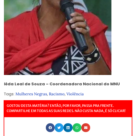
Iêda Leal de Souza – Coordenadora Nacional do MNU
Tags:
,
,
Mulheres Negras
Racismo
Violência
GOSTOU DESTA MATÉRIA? ENTÃO, POR FAVOR, PASSA PRA FRENTE.
COMPARTILHE EM TODAS AS SUAS REDES. NÃO CUSTA NADA, É SÓ CLICAR!