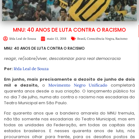
MNU: 40 ANOS DE LUTA CONTRA O RACISMO
,
,
Iêda Leal de Souza
maio 13, 2018
Brasil
Consciência Negra
Racismo
MNU: 40 ANOS DE LUTA CONTRA O RACISMO
reagir, re(sobre)viver, descolonizar para real democracia
Por:
Iêda Leal de Souza
Em junho, mais precisamente a dezoito de junho de dois
mil e dezoito,
o
completará
Movimento Negro Unificado
quarenta anos desde a sua criação. O lançamento público foi
no dia 7 de julho, numa ato contra o racismo nas escadarias do
Teatro Municipal em São Paulo.
Faz quarenta anos que a bandeira amarela do MNU tremula,
não tão somente nas escadarias do Teatro Municipal, mas em
todas as unidades da Federação, em todas as capitais dos
estados brasileiros. E nesses quarenta anos de luta, nós
procuramos olhar para frente, para os desafios postos às