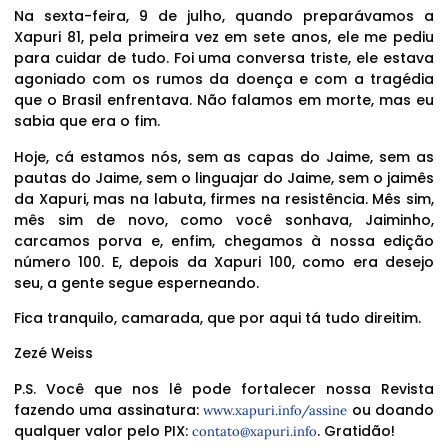
Na sexta-feira, 9 de julho, quando preparávamos a
Xapuri 81, pela primeira vez em sete anos, ele me pediu
para cuidar de tudo. Foi uma conversa triste, ele estava
agoniado com os rumos da doença e com a tragédia
que o Brasil enfrentava. Não falamos em morte, mas eu
sabia que era o fim.
Hoje, cá estamos nós, sem as capas do Jaime, sem as
pautas do Jaime, sem o linguajar do Jaime, sem o jaimês
da Xapuri, mas na labuta, firmes na resistência. Mês sim,
mês sim de novo, como você sonhava, Jaiminho,
carcamos porva e, enfim, chegamos à nossa edição
número 100. E, depois da Xapuri 100, como era desejo
seu, a gente segue esperneando.
Fica tranquilo, camarada, que por aqui tá tudo direitim.
Zezé Weiss
P.S. Você que nos lê pode fortalecer nossa Revista
fazendo uma assinatura:
ou doando
www.xapuri.info/assine
qualquer valor pelo PIX:
. Gratidão!
contato@xapuri.info