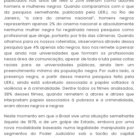
publicados nos anos de 1965 a 2014 tiveram como autores
homens e mulheres negros. Quando comparamos com o que
diz pesquisa semelhante, publicada pela UERJ, no Rio de
Janeiro, “a cara do cinema nacional”, homens negros
representam apenas 2% do cinema nacional e absolutamente
nenhuma mulher negra foi registrada nessa pesquisa como
profissional que dirige, portanto por trás das câmeras. Quando
olhamos para os nossos roteiristas, observamos através dessa
pesquisa que 4% apenas são negros. Isso nos remete a pensar
que ainda nas universidades que formam os profissionais
nessa área de comunicação, apesar de toda a luta pelas cotas
raciais para as universidades públicas, ainda tem um
preenchimento mínimo da população negra. Por outro lado, a
presença negra, a partir dessa mesma pesquisa feita pela
UERJ, ainda está sobretudo associada a papéis voltados à
violência e à criminalidade. Dentre todos os filmes analisados,
38% desses filmes, quando remetem a atores e atrizes que
interpretam papeis associados à pobreza e a criminalidade,
eram atores negros e negras.
Neste momento em que o Brasil vive uma situação semelhante
àquela de 1978, a de um golpe de Estado, embora por uma
nova modalidade baseada numa legalidade manipulada por
segmentos do Poder Judiciário sob o tacão do capital