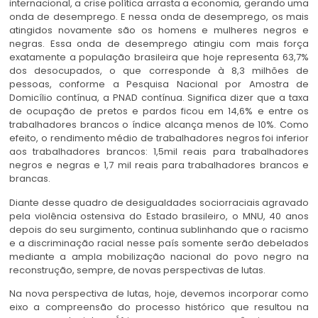
internacional, a crise política arrasta a economia, gerando uma
onda de desemprego. E nessa onda de desemprego, os mais
atingidos novamente são os homens e mulheres negros e
negras. Essa onda de desemprego atingiu com mais força
exatamente a população brasileira que hoje representa 63,7%
dos desocupados, o que corresponde à 8,3 milhões de
pessoas, conforme a Pesquisa Nacional por Amostra de
Domicílio contínua, a PNAD contínua. Significa dizer que a taxa
de ocupação de pretos e pardos ficou em 14,6% e entre os
trabalhadores brancos o índice alcança menos de 10%. Como
efeito, o rendimento médio de trabalhadores negros foi inferior
aos trabalhadores brancos: 1,5mil reais para trabalhadores
negros e negras e 1,7 mil reais para trabalhadores brancos e
brancas.
Diante desse quadro de desigualdades sociorraciais agravado
pela violência ostensiva do Estado brasileiro, o MNU, 40 anos
depois do seu surgimento, continua sublinhando que o racismo
e a discriminação racial nesse país somente serão debelados
mediante a ampla mobilização nacional do povo negro na
reconstrução, sempre, de novas perspectivas de lutas.
Na nova perspectiva de lutas, hoje, devemos incorporar como
eixo a compreensão do processo histórico que resultou na