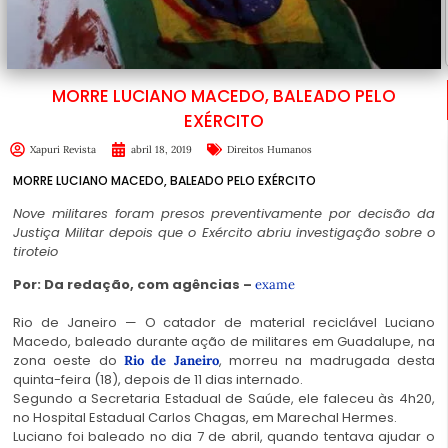
MORRE LUCIANO MACEDO, BALEADO PELO
EXÉRCITO
Xapuri Revista
abril 18, 2019
Direitos Humanos
MORRE LUCIANO MACEDO, BALEADO PELO EXÉRCITO
Nove militares foram presos preventivamente por decisão da
Justiça Militar depois que o Exército abriu investigação sobre o
tiroteio
Por:
Da redação, com agências –
exame
Rio de Janeiro — O catador de material reciclável Luciano
Macedo, baleado durante ação de militares em Guadalupe, na
zona oeste do
, morreu na madrugada desta
Rio de Janeiro
quinta-feira (18), depois de 11 dias internado.
Segundo a Secretaria Estadual de Saúde, ele faleceu às 4h20,
no Hospital Estadual Carlos Chagas, em Marechal Hermes.
Luciano foi baleado no dia 7 de abril, quando tentava ajudar o