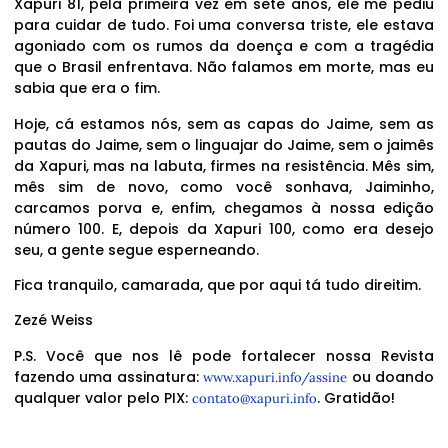
Xapuri 81, pela primeira vez em sete anos, ele me pediu
para cuidar de tudo. Foi uma conversa triste, ele estava
agoniado com os rumos da doença e com a tragédia
que o Brasil enfrentava. Não falamos em morte, mas eu
sabia que era o fim.
Hoje, cá estamos nós, sem as capas do Jaime, sem as
pautas do Jaime, sem o linguajar do Jaime, sem o jaimês
da Xapuri, mas na labuta, firmes na resistência. Mês sim,
mês sim de novo, como você sonhava, Jaiminho,
carcamos porva e, enfim, chegamos à nossa edição
número 100. E, depois da Xapuri 100, como era desejo
seu, a gente segue esperneando.
Fica tranquilo, camarada, que por aqui tá tudo direitim.
Zezé Weiss
P.S. Você que nos lê pode fortalecer nossa Revista
fazendo uma assinatura:
ou doando
www.xapuri.info/assine
qualquer valor pelo PIX:
. Gratidão!
contato@xapuri.info