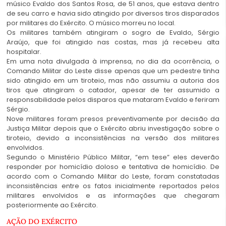
músico Evaldo dos Santos Rosa, de 51 anos, que estava dentro
de seu carro e havia sido atingido por diversos tiros disparados
por militares do Exército. O músico morreu no local.
Os militares também atingiram o sogro de Evaldo, Sérgio
Araújo, que foi atingido nas costas, mas já recebeu alta
hospitalar.
Em uma nota divulgada à imprensa, no dia da ocorrência, o
Comando Militar do Leste disse apenas que um pedestre tinha
sido atingido em um tiroteio, mas não assumiu a autoria dos
tiros que atingiram o catador, apesar de ter assumido a
responsabilidade pelos disparos que mataram Evaldo e feriram
Sérgio.
Nove militares foram presos preventivamente por decisão da
Justiça Militar depois que o Exército abriu investigação sobre o
tiroteio, devido a inconsistências na versão dos militares
envolvidos.
Segundo o Ministério Público Militar, “em tese” eles deverão
responder por homicídio doloso e tentativa de homicídio. De
acordo com o Comando Militar do Leste, foram constatadas
inconsistências entre os fatos inicialmente reportados pelos
militares envolvidos e as informações que chegaram
posteriormente ao Exército.
AÇÃO DO EXÉRCITO