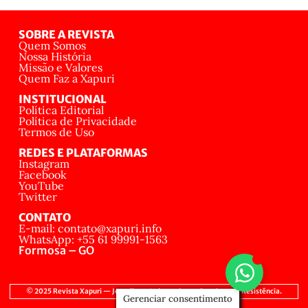
SOBRE A REVISTA
Quem Somos
Nossa História
Missão e Valores
Quem Faz a Xapuri
INSTITUCIONAL
Política Editorial
Política de Privacidade
Termos de Uso
REDES E PLATAFORMAS
Instagram
Facebook
YouTube
Twitter
CONTATO
E-mail: contato@xapuri.info
WhatsApp: +55 61 99991-1563
Formosa – GO
© 2025 Revista Xapuri — Jornalismo Independente, Popular e de Resistência.
Gerenciar consentimento