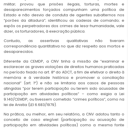
militar; provou que prisões ilegais, torturas, mortes e
desaparecimentos forçados compunham uma política de
Estado e não desvio de conduta de agentes subalternos nos
“porões da ditadura”; identificou as cadeias de comando; e
expôs os perpetradores dos crimes de lesa-humanidade, vale
dizer, os torturadores, à execração pública.
Contudo, as assertivas qualitativas não tiveram
correspondência quantitativa no que diz respeito aos mortos e
desaparecidos.
Diferente da CEMDP, a CNV tinha a missão de “examinar e
esclarecer as graves violações de direitos humanos praticadas
no período fixado no art. 8º do ADCT, a fim de efetivar o direito à
memória e à verdade histórica e promover a conciliação
nacional” (art. 1º) e não se limitaria aos casos de pessoas
atingidas “por terem participação ou terem sido acusadas de
participação em atividades políticas” – como exigia a Lei
9.140/CEMDP, ou tivessem cometido “crimes políticos”, como na
lei de Anistia
(LEI 6.
683/1979).
Na prática, ou melhor, em seu relatório, a CNV adotou tanto o
conceito de caso elegível (participação ou acusação de
participação em atividades políticas) como a mesma fonte