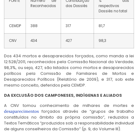
FONTE
Número de
Contribuição
% dos
Reconhecidos
dos Dossiês
respectivos
Dossiês no total
CEMDP
388
317
81,7
CNV
434
427
98,3
Dos 434 mortos e desaparecidos forçados, como manda a lei
12.528/2011, reconhecidos pela Comissão Nacional da Verdade;
98,3%, ou seja, 427, são listados como mortos e desaparecidos
políticos pela Comissão de Familiares de Mortos e
Desaparecidos Políticos (Relatório de 2009), e 317, sob este
mesmo conceito, deferidos pela CEMDP.
DA EXCLUSÃO DOS CAMPONESES, INDÍGENAS E ALIADOS
A CNV tomou conhecimento de milhares de mortes e
forçados através de “grupos de trabalho
desaparecimentos
constituídos no âmbito da própria comissão”, reduzidos a
Textos Temáticos “produzidos sob a responsabilidade individual
de alguns conselheiros da Comissão” (p. 9, do Volume III).