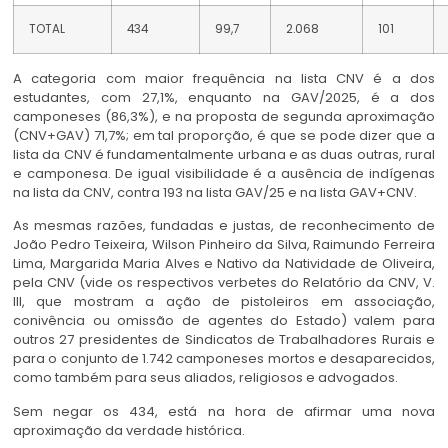
TOTAL
434
99,7
2.068
101
A categoria com maior frequência na lista CNV é a dos
estudantes, com 27,1%, enquanto na GAV/2025, é a dos
camponeses (86,3%), e na proposta de segunda aproximação
(CNV+GAV) 71,7%; em tal proporção, é que se pode dizer que a
lista da CNV é fundamentalmente urbana e as duas outras, rural
e camponesa. De igual visibilidade é a ausência de indígenas
na lista da CNV, contra 193 na lista GAV/25 e na lista GAV+CNV.
As mesmas razões, fundadas e justas, de reconhecimento de
João Pedro Teixeira, Wilson Pinheiro da Silva, Raimundo Ferreira
Lima, Margarida Maria Alves e Nativo da Natividade de Oliveira,
pela CNV (vide os respectivos verbetes do Relatório da CNV, V.
III, que mostram a ação de pistoleiros em associação,
conivência ou omissão de agentes do Estado) valem para
outros 27 presidentes de Sindicatos de Trabalhadores Rurais e
para o conjunto de 1.742 camponeses mortos e desaparecidos,
como também para seus aliados, religiosos e advogados.
Sem negar os 434, está na hora de afirmar uma nova
aproximação da verdade histórica.