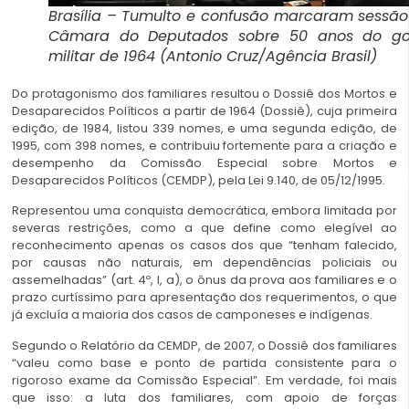
Brasília – Tumulto e confusão marcaram sessã
Câmara do Deputados sobre 50 anos do go
militar de 1964 (Antonio Cruz/Agência Brasil)
Do protagonismo dos familiares resultou o Dossiê dos Mortos e
Desaparecidos Políticos a partir de 1964 (Dossiê), cuja primeira
edição, de 1984, listou 339 nomes, e uma segunda edição, de
1995, com 398 nomes, e contribuiu fortemente para a criação e
desempenho da Comissão Especial sobre Mortos e
Desaparecidos Políticos (CEMDP), pela Lei 9.140, de 05/12/1995.
Representou uma conquista democrática, embora limitada por
severas restrições, como a que define como elegível ao
reconhecimento apenas os casos dos que “tenham falecido,
por causas não naturais, em dependências policiais ou
assemelhadas” (art. 4º, I, a), o ônus da prova aos familiares e o
prazo curtíssimo para apresentação dos requerimentos, o que
já excluía a maioria dos casos de camponeses e indígenas.
Segundo o Relatório da CEMDP, de 2007, o Dossiê dos familiares
“valeu como base e ponto de partida consistente para o
rigoroso exame da Comissão Especial”. Em verdade, foi mais
que isso: a luta dos familiares, com apoio de forças