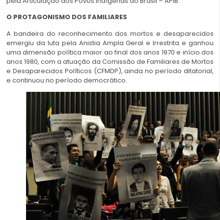
pela Articulação dos Povos Indígenas do Brasil – APIB.
O PROTAGONISMO DOS FAMILIARES
A bandeira do reconhecimento dos mortos e desaparecidos
emergiu da luta pela Anistia Ampla Geral e Irrestrita e ganhou
uma dimensão política maior ao final dos anos 1970 e início dos
anos 1980, com a atuação da Comissão de Familiares de Mortos
e Desaparecidos Políticos (CFMDP), ainda no período ditatorial,
e continuou no período democrático.