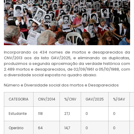
Incorporando os 434 nomes de mortos e desaparecidos da
CNV/2013 aos da lista GAV/2025, e eliminando as duplicatas,
produzimos a segunda aproximação da verdade histórica com
2.489 mortos e desaparecidos, de 02/09/1961 a 05/10/1988, com
a diversidade social exposta no quadro abaixo.
Número e Diversidade social dos mortos e Desaparecidos
CATEGORIA
CNV/2014
%/CNV
GAV/2025
%/GAV
Estudante
118
27,1
0
0
Operário
64
14,7
0
0