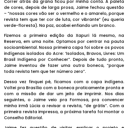
Correr atrás da grana ficou por minha conta. A paleta
de cores, depois de larga prosa, Jaime fechou questão
– “nossas cores vão ser o vermelho e o amarelo, porque
revista tem que ter cor de luta, cor vibrante” (eu queria
verde-floresta). Na paz, acabei enfiando um branco.
Fizemos a primeira edição da Xapuri lá mesmo, na
Reserva, em uma noite. Optamos por centrar na pauta
socioambiental. Nossa primeira capa foi sobre os povos
indígenas isolados do Acre: ‘Isolados, Bravos, Livres: Um
Brasil Indígena por Conhecer”. Depois de tudo pronto,
Jaime inventou de fazer uma outra boneca, “porque
toda revista tem que ter número zero”.
Dessa vez finquei pé, ficamos com a capa indígena.
Voltei pra Brasília com a boneca praticamente pronta e
com a missão de dar um jeito de imprimir. Nos dias
seguintes, o Jaime veio pra Formosa, pra convencer
minha irmã Lúcia a revisar a revista, “de grátis”. Com a
primeira revista impressa, a próxima tarefa foi montar o
Conselho Editorial.
Jaime fez questão de visitar, explicar o projeto e