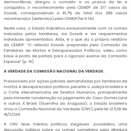
democráticas, alargou o conceito e os prazos da lei e
conquistou o reconhecimento pela CEMDP de 317 casos do
Dossiê, correspondendo a 81,7% do total dos 388 casos
reconhecidos (deferidos) pela CEMDP/lei 9.140.
Neste caso, o Estado trabalhou exclusivamente com os nomes
indicados pelos familiares, via Dossiê e via requerimentos
individuais apresentados. Aliás, é o que diz o próprio relatório
da CEMDP: “O referido Dossiê, preparado pela Comissão de
Familiares de Mortos e Desaparecidos Políticos, valeu como
base e ponto de partida para o rigoroso exame da Comissão
Especial” (p. 19).
A VERDADE DA COMISSÃO NACIONAL DA VERDADE
Pressionado por ações judiciais demandadas por familiares de
mortos e desaparecidos políticos perante a Justiça brasileira e
a Corte Interamericana de Direitos Humanos, principalmente
pela iminente condenação no julgamento do Caso Gomes Lund
e outros X Brasil (Guerrilha do Araguaia), o Estado brasileiro
criou a Comissão Nacional da Verdade (CNV), pela lei 12.528 de
18/11/2011.
A CNV teve méritos políticos inegáveis: possibilitou uma
discussão pública sobre os crimes cometidos pela ditadura