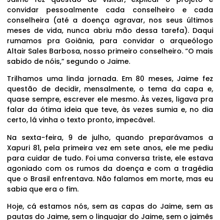
convidar pessoalmente cada conselheiro e cada
conselheira (até a doença agravar, nos seus últimos
meses de vida, nunca abriu mão dessa tarefa). Daqui
rumamos pra Goiânia, para convidar o arqueólogo
Altair Sales Barbosa, nosso primeiro conselheiro. “O mais
sabido de nóis,” segundo o Jaime.
Trilhamos uma linda jornada. Em 80 meses, Jaime fez
questão de decidir, mensalmente, o tema da capa e,
quase sempre, escrever ele mesmo. Às vezes, ligava pra
falar da ótima ideia que teve, às vezes sumia e, no dia
certo, lá vinha o texto pronto, impecável.
Na sexta-feira, 9 de julho, quando preparávamos a
Xapuri 81, pela primeira vez em sete anos, ele me pediu
para cuidar de tudo. Foi uma conversa triste, ele estava
agoniado com os rumos da doença e com a tragédia
que o Brasil enfrentava. Não falamos em morte, mas eu
sabia que era o fim.
Hoje, cá estamos nós, sem as capas do Jaime, sem as
pautas do Jaime, sem o linguajar do Jaime, sem o jaimês