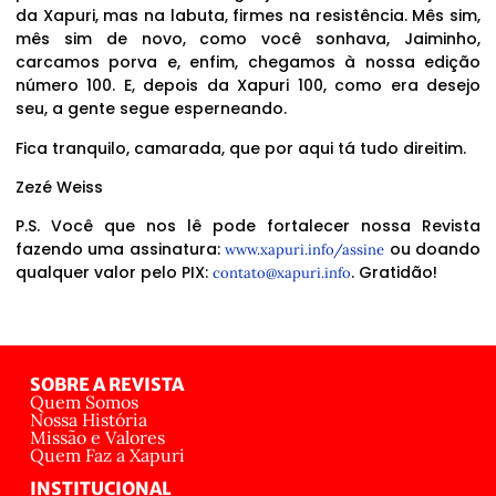
da Xapuri, mas na labuta, firmes na resistência. Mês sim,
mês sim de novo, como você sonhava, Jaiminho,
carcamos porva e, enfim, chegamos à nossa edição
número 100. E, depois da Xapuri 100, como era desejo
seu, a gente segue esperneando.
Fica tranquilo, camarada, que por aqui tá tudo direitim.
Zezé Weiss
P.S. Você que nos lê pode fortalecer nossa Revista
fazendo uma assinatura:
ou doando
www.xapuri.info/assine
qualquer valor pelo PIX:
. Gratidão!
contato@xapuri.info
SOBRE A REVISTA
Quem Somos
Nossa História
Missão e Valores
Quem Faz a Xapuri
INSTITUCIONAL