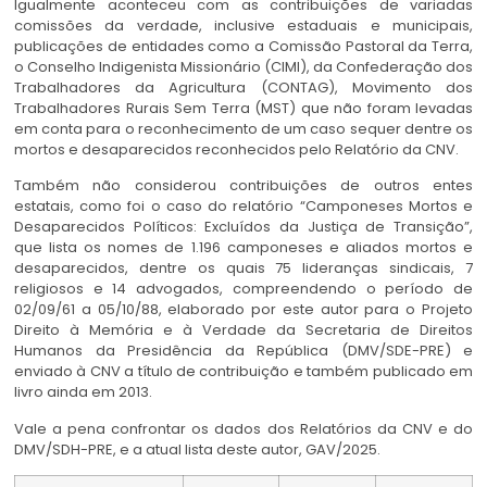
Igualmente aconteceu com as contribuições de variadas
comissões da verdade, inclusive estaduais e municipais,
publicações de entidades como a Comissão Pastoral da Terra,
o Conselho Indigenista Missionário (CIMI), da Confederação dos
Trabalhadores da Agricultura (CONTAG), Movimento dos
Trabalhadores Rurais Sem Terra (MST) que não foram levadas
em conta para o reconhecimento de um caso sequer dentre os
mortos e desaparecidos reconhecidos pelo Relatório da CNV.
Também não considerou contribuições de outros entes
estatais, como foi o caso do relatório “Camponeses Mortos e
Desaparecidos Políticos: Excluídos da Justiça de Transição”,
que lista os nomes de 1.196 camponeses e aliados mortos e
desaparecidos, dentre os quais 75 lideranças sindicais, 7
religiosos e 14 advogados, compreendendo o período de
02/09/61 a 05/10/88, elaborado por este autor para o Projeto
Direito à Memória e à Verdade da Secretaria de Direitos
Humanos da Presidência da República (DMV/SDE-PRE) e
enviado à CNV a título de contribuição e também publicado em
livro ainda em 2013.
Vale a pena confrontar os dados dos Relatórios da CNV e do
DMV/SDH-PRE, e a atual lista deste autor, GAV/2025.