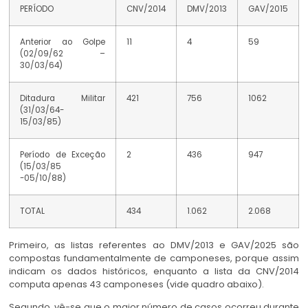
PERÍODO
CNV/2014
DMV/2013
GAV/2015
Anterior ao Golpe
11
4
59
(02/09/62 –
30/03/64)
Ditadura Militar
421
756
1062
(31/03/64-
15/03/85)
Período de Exceção
2
436
947
(15/03/85
-05/10/88)
TOTAL
434
1.062
2.068
Primeiro, as listas referentes ao DMV/2013 e GAV/2025 são
compostas fundamentalmente de camponeses, porque assim
indicam os dados históricos, enquanto a lista da CNV/2014
computa apenas 43 camponeses (vide quadro abaixo).
Segundo, vê-se que o maior número de casos ocorreu durante