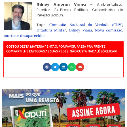
Gilney Amorim Viana
– Ambientalista.
Escritor. Ex-Preso Político. Conselheiro da
Revista Xapuri
.
Tags:
,
Comissão Nacional da Verdade (CNV)
,
,
,
Ditadura Militar
Gilney Viana
Nova comissão
mortos e desaparecidos
GOSTOU DESTA MATÉRIA? ENTÃO, POR FAVOR, PASSA PRA FRENTE.
COMPARTILHE EM TODAS AS SUAS REDES. NÃO CUSTA NADA, É SÓ CLICAR!