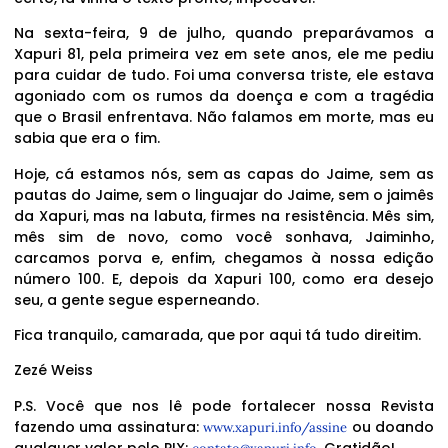
Na sexta-feira, 9 de julho, quando preparávamos a
Xapuri 81, pela primeira vez em sete anos, ele me pediu
para cuidar de tudo. Foi uma conversa triste, ele estava
agoniado com os rumos da doença e com a tragédia
que o Brasil enfrentava. Não falamos em morte, mas eu
sabia que era o fim.
Hoje, cá estamos nós, sem as capas do Jaime, sem as
pautas do Jaime, sem o linguajar do Jaime, sem o jaimês
da Xapuri, mas na labuta, firmes na resistência. Mês sim,
mês sim de novo, como você sonhava, Jaiminho,
carcamos porva e, enfim, chegamos à nossa edição
número 100. E, depois da Xapuri 100, como era desejo
seu, a gente segue esperneando.
Fica tranquilo, camarada, que por aqui tá tudo direitim.
Zezé Weiss
P.S. Você que nos lê pode fortalecer nossa Revista
fazendo uma assinatura:
ou doando
www.xapuri.info/assine
qualquer valor pelo PIX:
. Gratidão!