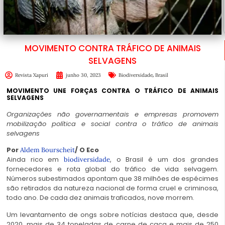
MOVIMENTO CONTRA TRÁFICO DE ANIMAIS
SELVAGENS
,
Revista Xapuri
junho 30, 2023
Biodiversidade
Brasil
MOVIMENTO UNE FORÇAS CONTRA O TRÁFICO DE ANIMAIS
SELVAGENS
Organizações não governamentais e empresas promovem
mobilização política e social contra o tráfico de animais
selvagens
Por
/ O Eco
Aldem Bourscheit
Ainda rico em
, o Brasil é um dos grandes
biodiversidade
fornecedores e rota global do tráfico de vida selvagem.
Números subestimados apontam que 38 milhões de espécimes
são retirados da natureza nacional de forma cruel e criminosa,
todo ano. De cada dez animais traficados, nove morrem.
Um levantamento de ongs sobre notícias destaca que, desde
2020, mais de 34 toneladas de carne de caça e mais de 250