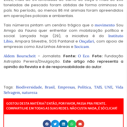
toneladas de pescado foram obtidas de forma criminosa no
país. No período, ao menos 86 mil animais foram apreendidos
em operações policiais e ambientais.
Tais números pintam um cenário trágico que o
Sou
movimento
Amigo da Fauna quer enfrentar com mobilização política e
social. Lançada hoje (29), a iniciativa é do
Instituto
,
Ampara Silvestre
,
SOS Pantanal
e
, com apoio de
Libio
Onçafari
empresas como Azul Linhas Aéreas e
.
Socicam
– Jornalista.
Fonte:
.
Foto:
Fundação
Aldem Bourscheit
O Eco
Astrojildo Pereira/Divulgação.
Este artigo não representa a
opinião da Revista e é de responsabilidade do autor.
Tags:
,
,
,
,
,
,
Biodiversidade
Brasil
Empresas
Política
TAIS
UNE
Vida
,
Selvagem
natureza
GOSTOU DESTA MATÉRIA? ENTÃO, POR FAVOR, PASSA PRA FRENTE.
COMPARTILHE EM TODAS AS SUAS REDES. NÃO CUSTA NADA, É SÓ CLICAR!