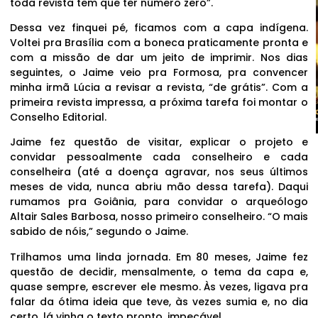
toda revista tem que ter número zero”.
Dessa vez finquei pé, ficamos com a capa indígena.
Voltei pra Brasília com a boneca praticamente pronta e
com a missão de dar um jeito de imprimir. Nos dias
seguintes, o Jaime veio pra Formosa, pra convencer
minha irmã Lúcia a revisar a revista, “de grátis”. Com a
primeira revista impressa, a próxima tarefa foi montar o
Conselho Editorial.
Jaime fez questão de visitar, explicar o projeto e
convidar pessoalmente cada conselheiro e cada
conselheira (até a doença agravar, nos seus últimos
meses de vida, nunca abriu mão dessa tarefa). Daqui
rumamos pra Goiânia, para convidar o arqueólogo
Altair Sales Barbosa, nosso primeiro conselheiro. “O mais
sabido de nóis,” segundo o Jaime.
Trilhamos uma linda jornada. Em 80 meses, Jaime fez
questão de decidir, mensalmente, o tema da capa e,
quase sempre, escrever ele mesmo. Às vezes, ligava pra
falar da ótima ideia que teve, às vezes sumia e, no dia
certo, lá vinha o texto pronto, impecável.