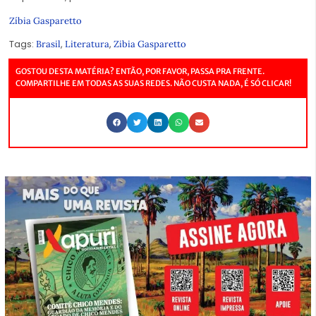
Zíbia Gasparetto
Tags:
,
,
Brasil
Literatura
Zibia Gasparetto
GOSTOU DESTA MATÉRIA? ENTÃO, POR FAVOR, PASSA PRA FRENTE.
COMPARTILHE EM TODAS AS SUAS REDES. NÃO CUSTA NADA, É SÓ CLICAR!