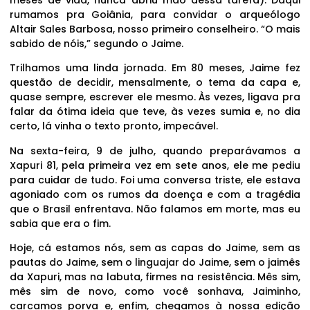
rumamos pra Goiânia, para convidar o arqueólogo
Altair Sales Barbosa, nosso primeiro conselheiro. “O mais
sabido de nóis,” segundo o Jaime.
Trilhamos uma linda jornada. Em 80 meses, Jaime fez
questão de decidir, mensalmente, o tema da capa e,
quase sempre, escrever ele mesmo. Às vezes, ligava pra
falar da ótima ideia que teve, às vezes sumia e, no dia
certo, lá vinha o texto pronto, impecável.
Na sexta-feira, 9 de julho, quando preparávamos a
Xapuri 81, pela primeira vez em sete anos, ele me pediu
para cuidar de tudo. Foi uma conversa triste, ele estava
agoniado com os rumos da doença e com a tragédia
que o Brasil enfrentava. Não falamos em morte, mas eu
sabia que era o fim.
Hoje, cá estamos nós, sem as capas do Jaime, sem as
pautas do Jaime, sem o linguajar do Jaime, sem o jaimês
da Xapuri, mas na labuta, firmes na resistência. Mês sim,
mês sim de novo, como você sonhava, Jaiminho,
carcamos porva e, enfim, chegamos à nossa edição