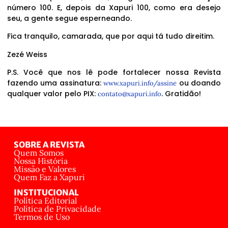
número 100. E, depois da Xapuri 100, como era desejo
seu, a gente segue esperneando.
Fica tranquilo, camarada, que por aqui tá tudo direitim.
Zezé Weiss
P.S. Você que nos lê pode fortalecer nossa Revista
fazendo uma assinatura:
ou doando
www.xapuri.info/assine
qualquer valor pelo PIX:
. Gratidão!
contato@xapuri.info
SOBRE A REVISTA
Quem Somos
Nossa História
Missão e Valores
Quem Faz a Xapuri
INSTITUCIONAL
Política Editorial
Política de Privacidade
Termos de Uso