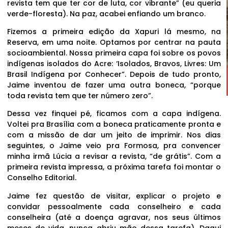
revista tem que ter cor de luta, cor vibrante” (eu queria
verde-floresta). Na paz, acabei enfiando um branco.
Fizemos a primeira edição da Xapuri lá mesmo, na
Reserva, em uma noite. Optamos por centrar na pauta
socioambiental. Nossa primeira capa foi sobre os povos
indígenas isolados do Acre: ‘Isolados, Bravos, Livres: Um
Brasil Indígena por Conhecer”. Depois de tudo pronto,
Jaime inventou de fazer uma outra boneca, “porque
toda revista tem que ter número zero”.
Dessa vez finquei pé, ficamos com a capa indígena.
Voltei pra Brasília com a boneca praticamente pronta e
com a missão de dar um jeito de imprimir. Nos dias
seguintes, o Jaime veio pra Formosa, pra convencer
minha irmã Lúcia a revisar a revista, “de grátis”. Com a
primeira revista impressa, a próxima tarefa foi montar o
Conselho Editorial.
Jaime fez questão de visitar, explicar o projeto e
convidar pessoalmente cada conselheiro e cada
conselheira (até a doença agravar, nos seus últimos
meses de vida, nunca abriu mão dessa tarefa). Daqui