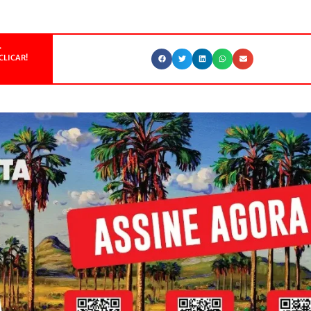
.
CLICAR!