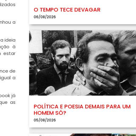
lizados
O TEMPO TECE DEVAGAR
06/08/2026
enhou a
a ideia
ação à
 estar
ance de
igual a
book já
 que as
POLÍTICA E POESIA DEMAIS PARA UM
HOMEM SÓ?
05/08/2026