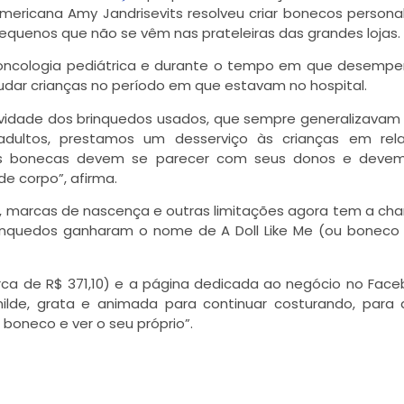
americana Amy Jandrisevits resolveu criar bonecos persona
quenos que não se vêm nas prateleiras das grandes lojas.
e oncologia pediátrica e durante o tempo em que desemp
udar crianças no período em que estavam no hospital.
tividade dos brinquedos usados, que sempre generalizavam 
adultos, prestamos um desserviço às crianças em rel
 as bonecas devem se parecer com seus donos e devem
de corpo”, afirma.
, marcas de nascença e outras limitações agora tem a ch
inquedos ganharam o nome de A Doll Like Me (ou boneco 
a de R$ 371,10) e a página dedicada ao negócio no Face
milde, grata e animada para continuar costurando, para
boneco e ver o seu próprio”.