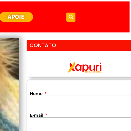
APOIE
CONTATO
Nome
E-mail