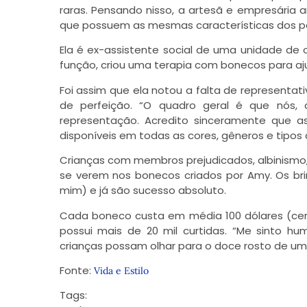
raras. Pensando nisso, a artesã e empresária 
que possuem as mesmas características dos pe
Ela é ex-assistente social de uma unidade d
função, criou uma terapia com bonecos para aj
Foi assim que ela notou a falta de representa
de perfeição. “O quadro geral é que nós, 
representação. Acredito sinceramente que
disponíveis em todas as cores, gêneros e tipos 
Crianças com membros prejudicados, albinismo
se verem nos bonecos criados por Amy. Os br
mim) e já são sucesso absoluto.
Cada boneco custa em média 100 dólares (cerc
possui mais de 20 mil curtidas. “Me sinto hu
crianças possam olhar para o doce rosto de um 
Fonte:
Vida e Estilo
Tags: