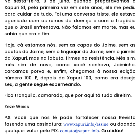
Na sexta-feira, 9 de julho, quando preparávamos a
Xapuri 81, pela primeira vez em sete anos, ele me pediu
para cuidar de tudo. Foi uma conversa triste, ele estava
agoniado com os rumos da doença e com a tragédia
que o Brasil enfrentava. Não falamos em morte, mas eu
sabia que era o fim.
Hoje, cá estamos nós, sem as capas do Jaime, sem as
pautas do Jaime, sem o linguajar do Jaime, sem o jaimês
da Xapuri, mas na labuta, firmes na resistência. Mês sim,
mês sim de novo, como você sonhava, Jaiminho,
carcamos porva e, enfim, chegamos à nossa edição
número 100. E, depois da Xapuri 100, como era desejo
seu, a gente segue esperneando.
Fica tranquilo, camarada, que por aqui tá tudo direitim.
Zezé Weiss
P.S. Você que nos lê pode fortalecer nossa Revista
fazendo uma assinatura:
ou doando
www.xapuri.info/assine
qualquer valor pelo PIX:
. Gratidão!
contato@xapuri.info