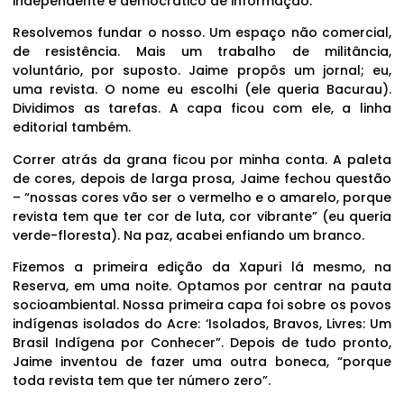
independente e democrático de informação.
Resolvemos fundar o nosso. Um espaço não comercial,
de resistência. Mais um trabalho de militância,
voluntário, por suposto. Jaime propôs um jornal; eu,
uma revista. O nome eu escolhi (ele queria Bacurau).
Dividimos as tarefas. A capa ficou com ele, a linha
editorial também.
Correr atrás da grana ficou por minha conta. A paleta
de cores, depois de larga prosa, Jaime fechou questão
– “nossas cores vão ser o vermelho e o amarelo, porque
revista tem que ter cor de luta, cor vibrante” (eu queria
verde-floresta). Na paz, acabei enfiando um branco.
Fizemos a primeira edição da Xapuri lá mesmo, na
Reserva, em uma noite. Optamos por centrar na pauta
socioambiental. Nossa primeira capa foi sobre os povos
indígenas isolados do Acre: ‘Isolados, Bravos, Livres: Um
Brasil Indígena por Conhecer”. Depois de tudo pronto,
Jaime inventou de fazer uma outra boneca, “porque
toda revista tem que ter número zero”.