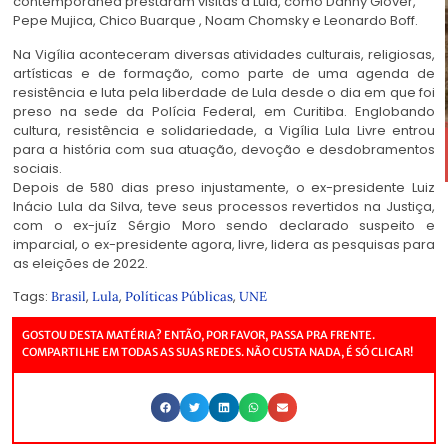
contemporânea prestaram visitas a Lula, como Danny Glover,
Pepe Mujica, Chico Buarque , Noam Chomsky e Leonardo Boff.
Na Vigília aconteceram diversas atividades culturais, religiosas,
artísticas e de formação, como parte de uma agenda de
resistência e luta pela liberdade de Lula desde o dia em que foi
preso na sede da Polícia Federal, em Curitiba. Englobando
cultura, resistência e solidariedade, a Vigília Lula Livre entrou
para a história com sua atuação, devoção e desdobramentos
sociais.
Depois de 580 dias preso injustamente, o ex-presidente Luiz
Inácio Lula da Silva, teve seus processos revertidos na Justiça,
com o ex-juíz Sérgio Moro sendo declarado suspeito e
imparcial, o ex-presidente agora, livre, lidera as pesquisas para
as eleições de 2022.
Tags:
,
,
,
Brasil
Lula
Políticas Públicas
UNE
GOSTOU DESTA MATÉRIA? ENTÃO, POR FAVOR, PASSA PRA FRENTE.
COMPARTILHE EM TODAS AS SUAS REDES. NÃO CUSTA NADA, É SÓ CLICAR!