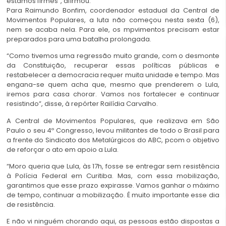
estamos firmes”, afirmou.
Para Raimundo Bonfim, coordenador estadual da Central de
Movimentos Populares, a luta não começou nesta sexta (6),
nem se acaba nela. Para ele, os mpvimentos precisam estar
preparados para uma batalha prolongada.
“Como tivemos uma regressão muito grande, com o desmonte
da Constituição, recuperar essas políticas públicas e
restabelecer a democracia requer muita unidade e tempo. Mas
engana-se quem acha que, mesmo que prenderem o Lula,
iremos para casa chorar. Vamos nos fortalecer e continuar
resistindo”, disse, à repórter Railídia Carvalho.
A Central de Movimentos Populares, que realizava em São
Paulo o seu 4º Congresso, levou militantes de todo o Brasil para
a frente do Sindicato dos Metalúrgicos do ABC, pcom o objetivo
de reforçar o ato em apoio a Lula.
“Moro queria que Lula, às 17h, fosse se entregar sem resistência
à Polícia Federal em Curitiba. Mas, com essa mobilização,
garantimos que esse prazo expirasse. Vamos ganhar o máximo
de tempo, continuar a mobilização. É muito importante esse dia
de resistência.
E não vi ninguém chorando aqui, as pessoas estão dispostas a