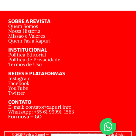
SOBRE A REVISTA
Quem Somos
Nossa História
Missão e Valores
Quem Faz a Xapuri
INSTITUCIONAL
Política Editorial
Política de Privacidade
Termos de Uso
REDES E PLATAFORMAS
Instagram
Facebook
YouTube
Twitter
CONTATO
E-mail: contato@xapuri.info
WhatsApp: +55 61 99991-1563
Formosa – GO
© 2025 Revista Xapuri — Jornalismo Independente, Popular e de Resistência.