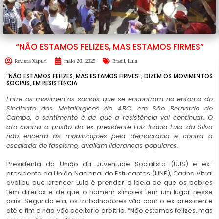
“NÃO ESTAMOS FELIZES, MAS ESTAMOS FIRMES”
,
Revista Xapuri
maio 20, 2025
Brasil
Lula
“NÃO ESTAMOS FELIZES, MAS ESTAMOS FIRMES”, DIZEM OS MOVIMENTOS
SOCIAIS, EM RESISTÊNCIA
Entre os movimentos sociais que se encontram no entorno do
Sindicato dos Metalúrgicos do ABC, em São Bernardo do
Campo, o sentimento é de que a resistência vai continuar. O
ato contra a prisão do ex-presidente Luiz Inácio
Lula
da Silva
não encerra as mobilizações pela democracia e contra a
escalada do fascismo, avaliam lideranças populares.
Presidenta da União da Juventude Socialista (UJS) e ex-
presidenta da União Nacional do Estudantes (UNE), Carina Vitral
avaliou que prender
Lula
é prender a ideia de que os pobres
têm direitos e de que o homem simples tem um lugar nesse
país. Segundo ela, os trabalhadores vão com o ex-presidente
até o fim e não vão aceitar o arbítrio. “Não estamos felizes, mas