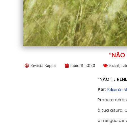
“NÃO 
,
Revista Xapuri
maio 11, 2020
Brasil
Lit
“NÃO TE REN
Por:
Eduardo Al
Procura acre
à tua altura.
à míngua de 