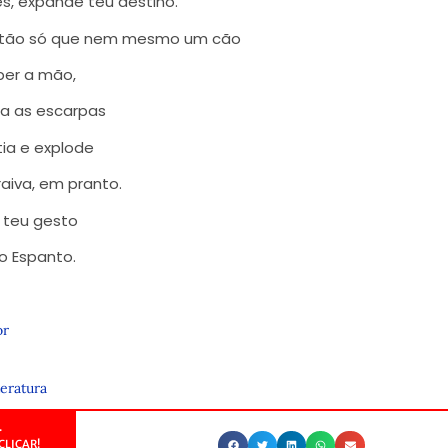
s, expande teu destino.
s tão só que nem mesmo um cão
ber a mão,
ra as escarpas
ia e explode
raiva, em pranto.
 teu gesto
o Espanto.
or
teratura
.
CLICAR!