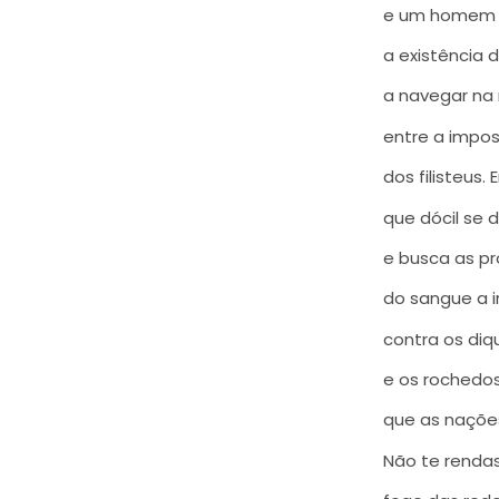
e um homem d
a existência
a navegar na 
entre a impo
dos filisteus
que dócil se 
e busca as pr
do sangue a i
contra os diq
e os rochedo
que as naçõe
Não te rendas