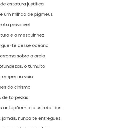
e estatura justifica
 de um milhão de pigmeus
rota previsível
stura e a mesquinhez
. Ergue-te desse oceano
derrama sobre a areia
ofundezas, o tumulto
rromper na veia
ues do cinismo
s de torpezas
s antepõem a seus rebeldes.
 jamais, nunca te entregues,