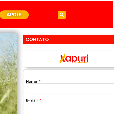
APOIE
CONTATO
Nome
E-mail