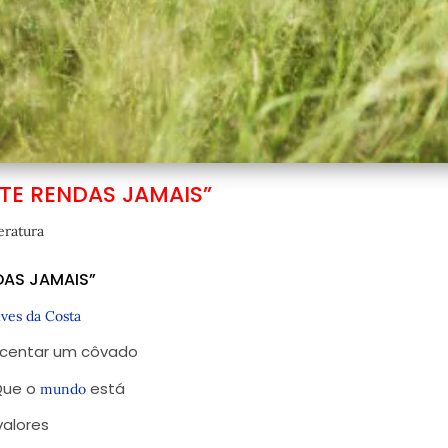
TE RENDAS JAMAIS”
eratura
DAS JAMAIS”
ves da Costa
scentar um côvado
 Que o
está
mundo
valores