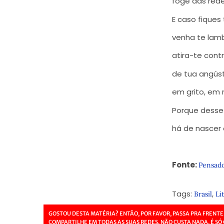
foge das rede
E caso fique
venha te lam
atira-te cont
de tua angúst
em grito, em 
Porque desse
há de nascer 
Fonte:
Pensad
Tags:
,
Brasil
Li
GOSTOU DESTA MATÉRIA? ENTÃO, POR FAVOR, PASSA PRA FRENTE
COMPARTILHE EM TODAS AS SUAS REDES. NÃO CUSTA NADA, É SÓ 