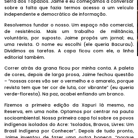
Serra dos Topázios. Jaime e eu começamos a conversar
sobre a falta que fazia termos acesso a um veículo
independente e democrático de informação.
Resolvemos fundar o nosso. Um espaço não comercial,
de resistência. Mais um trabalho de militância,
voluntário, por suposto. Jaime propôs um jornal; eu,
uma revista. O nome eu escolhi (ele queria Bacurau).
Dividimos as tarefas. A capa ficou com ele, a linha
editorial também.
Correr atrás da grana ficou por minha conta. A paleta
de cores, depois de larga prosa, Jaime fechou questão
– “nossas cores vão ser o vermelho e o amarelo, porque
revista tem que ter cor de luta, cor vibrante” (eu queria
verde-floresta). Na paz, acabei enfiando um branco.
Fizemos a primeira edição da Xapuri lá mesmo, na
Reserva, em uma noite. Optamos por centrar na pauta
socioambiental. Nossa primeira capa foi sobre os povos
indígenas isolados do Acre: ‘Isolados, Bravos, Livres: Um
Brasil Indígena por Conhecer”. Depois de tudo pronto,
Jaime inventou de fazer uma outra boneca, “porque