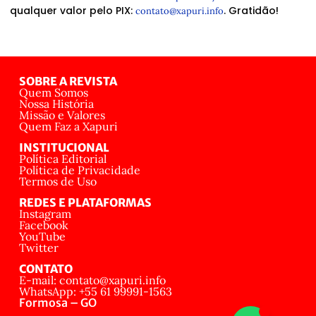
qualquer valor pelo PIX:
. Gratidão!
contato@xapuri.info
SOBRE A REVISTA
Quem Somos
Nossa História
Missão e Valores
Quem Faz a Xapuri
INSTITUCIONAL
Política Editorial
Política de Privacidade
Termos de Uso
REDES E PLATAFORMAS
Instagram
Facebook
YouTube
Twitter
CONTATO
E-mail: contato@xapuri.info
WhatsApp: +55 61 99991-1563
Formosa – GO