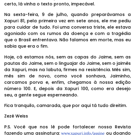
certo, lá vinha o texto pronto, impecável.
Na sexta-feira, 9 de julho, quando preparávamos a
Xapuri 81, pela primeira vez em sete anos, ele me pediu
para cuidar de tudo. Foi uma conversa triste, ele estava
agoniado com os rumos da doença e com a tragédia
que o Brasil enfrentava. Não falamos em morte, mas eu
sabia que era o fim.
Hoje, cá estamos nós, sem as capas do Jaime, sem as
pautas do Jaime, sem o linguajar do Jaime, sem o jaimês
da Xapuri, mas na labuta, firmes na resistência. Mês sim,
mês sim de novo, como você sonhava, Jaiminho,
carcamos porva e, enfim, chegamos à nossa edição
número 100. E, depois da Xapuri 100, como era desejo
seu, a gente segue esperneando.
Fica tranquilo, camarada, que por aqui tá tudo direitim.
Zezé Weiss
P.S. Você que nos lê pode fortalecer nossa Revista
fazendo uma assinatura:
ou doando
www.xapuri.info/assine