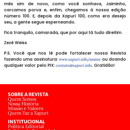
mês sim de novo, como você sonhava, Jaiminho,
carcamos porva e, enfim, chegamos à nossa edição
número 100. E, depois da Xapuri 100, como era desejo
seu, a gente segue esperneando.
Fica tranquilo, camarada, que por aqui tá tudo direitim.
Zezé Weiss
P.S. Você que nos lê pode fortalecer nossa Revista
fazendo uma assinatura:
ou doando
www.xapuri.info/assine
qualquer valor pelo PIX:
. Gratidão!
contato@xapuri.info
SOBRE A REVISTA
Quem Somos
Nossa História
Missão e Valores
Quem Faz a Xapuri
INSTITUCIONAL
Política Editorial