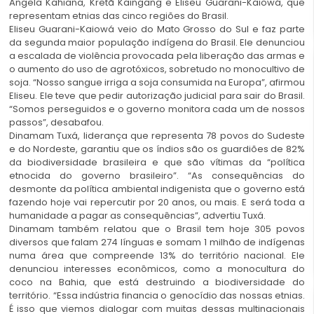
Angela Kahiana, Kretã Kaingang e Eliseu Guarani-Kaiowá, que
representam etnias das cinco regiões do Brasil.
Eliseu Guarani-Kaiowá veio do Mato Grosso do Sul e faz parte
da segunda maior população indígena do Brasil. Ele denunciou
a escalada de violência provocada pela liberação das armas e
o aumento do uso de agrotóxicos, sobretudo no monocultivo de
soja. “Nosso sangue irriga a soja consumida na Europa”, afirmou
Eliseu. Ele teve que pedir autorização judicial para sair do Brasil.
“Somos perseguidos e o governo monitora cada um de nossos
passos”, desabafou.
Dinamam Tuxá, liderança que representa 78 povos do Sudeste
e do Nordeste, garantiu que os índios são os guardiões de 82%
da biodiversidade brasileira e que são vítimas da “política
etnocida do governo brasileiro”. “As consequências do
desmonte da política ambiental indigenista que o governo está
fazendo hoje vai repercutir por 20 anos, ou mais. E será toda a
humanidade a pagar as consequências”, advertiu Tuxá.
Dinamam também relatou que o Brasil tem hoje 305 povos
diversos que falam 274 línguas e somam 1 milhão de indígenas
numa área que compreende 13% do território nacional. Ele
denunciou interesses econômicos, como a monocultura do
coco na Bahia, que está destruindo a biodiversidade do
território. “Essa indústria financia o genocídio das nossas etnias.
É isso que viemos dialogar com muitas dessas multinacionais