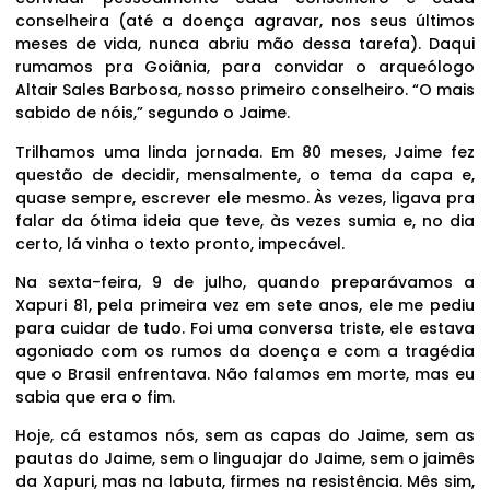
conselheira (até a doença agravar, nos seus últimos
meses de vida, nunca abriu mão dessa tarefa). Daqui
rumamos pra Goiânia, para convidar o arqueólogo
Altair Sales Barbosa, nosso primeiro conselheiro. “O mais
sabido de nóis,” segundo o Jaime.
Trilhamos uma linda jornada. Em 80 meses, Jaime fez
questão de decidir, mensalmente, o tema da capa e,
quase sempre, escrever ele mesmo. Às vezes, ligava pra
falar da ótima ideia que teve, às vezes sumia e, no dia
certo, lá vinha o texto pronto, impecável.
Na sexta-feira, 9 de julho, quando preparávamos a
Xapuri 81, pela primeira vez em sete anos, ele me pediu
para cuidar de tudo. Foi uma conversa triste, ele estava
agoniado com os rumos da doença e com a tragédia
que o Brasil enfrentava. Não falamos em morte, mas eu
sabia que era o fim.
Hoje, cá estamos nós, sem as capas do Jaime, sem as
pautas do Jaime, sem o linguajar do Jaime, sem o jaimês
da Xapuri, mas na labuta, firmes na resistência. Mês sim,