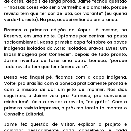
de cores, depois de larga prosa, Jaime fechou questão
– “nossas cores vão ser o vermelho e o amarelo, porque
revista tem que ter cor de luta, cor vibrante” (eu queria
verde-floresta). Na paz, acabei enfiando um branco.
Fizemos a primeira edição da Xapuri lá mesmo, na
Reserva, em uma noite. Optamos por centrar na pauta
socioambiental. Nossa primeira capa foi sobre os povos
indígenas isolados do Acre: ‘Isolados, Bravos, Livres: Um
Brasil Indígena por Conhecer”. Depois de tudo pronto,
Jaime inventou de fazer uma outra boneca, “porque
toda revista tem que ter número zero”.
Dessa vez finquei pé, ficamos com a capa indígena.
Voltei pra Brasília com a boneca praticamente pronta e
com a missão de dar um jeito de imprimir. Nos dias
seguintes, o Jaime veio pra Formosa, pra convencer
minha irmã Lúcia a revisar a revista, “de grátis”. Com a
primeira revista impressa, a próxima tarefa foi montar o
Conselho Editorial.
Jaime fez questão de visitar, explicar o projeto e
convidar pessoalmente cada conselheiro e cada