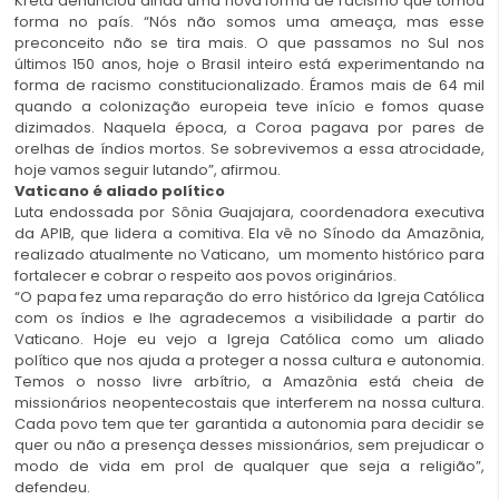
Kretã denunciou ainda uma nova forma de racismo que tomou
forma no país. “Nós não somos uma ameaça, mas esse
preconceito não se tira mais. O que passamos no Sul nos
últimos 150 anos, hoje o Brasil inteiro está experimentando na
forma de racismo constitucionalizado. Éramos mais de 64 mil
quando a colonização europeia teve início e fomos quase
dizimados. Naquela época, a Coroa pagava por pares de
orelhas de índios mortos. Se sobrevivemos a essa atrocidade,
hoje vamos seguir lutando”, afirmou.
Vaticano é aliado político
Luta endossada por Sônia Guajajara, coordenadora executiva
da APIB, que lidera a comitiva. Ela vê no Sínodo da Amazônia,
realizado atualmente no Vaticano, um momento histórico para
fortalecer e cobrar o respeito aos povos originários.
“O papa fez uma reparação do erro histórico da Igreja Católica
com os índios e lhe agradecemos a visibilidade a partir do
Vaticano. Hoje eu vejo a Igreja Católica como um aliado
político que nos ajuda a proteger a nossa cultura e autonomia.
Temos o nosso livre arbítrio, a Amazônia está cheia de
missionários neopentecostais que interferem na nossa cultura.
Cada povo tem que ter garantida a autonomia para decidir se
quer ou não a presença desses missionários, sem prejudicar o
modo de vida em prol de qualquer que seja a religião”,
defendeu.