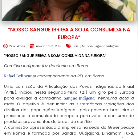
“NOSSO SANGUE IRRIGA A SOJA CONSUMIDA NA
EUROPA”
,
,
Zezé Weiss
novembro 3, 2019
Brasil
Mundo
Sagrado Indígena
“NOSSO SANGUE IRRIGA A SOJA CONSUMIDA NA EUROPA”
Comitiva indígena faz denúncia em Roma
correspondente da RFI, em Roma
Rafael Belincanta
Uma comissão da Articulação dos Povos Indígenas do Brasil
(APIB), iniciou nesta segunda-feira (21) um giro pela Europa
para divulgar a campanha
: nenhuma gota a
Sangue Indígena
mais
. O objetivo é denunciar as sistemáticas violações dos
direitos das populações indígenas pelo governo brasileiro e
pressionar a comunidade europeia para vetar o consumo de
produtos provenientes de áreas de conflito.
A comissão apresentada à imprensa na sede do Greenpeace
em Roma é formada por Sandra Guajajara, Dinamam Tuxá,