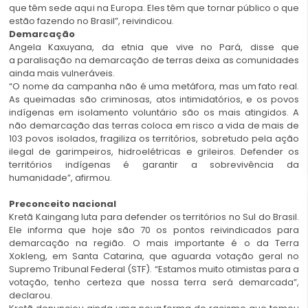
que têm sede aqui na Europa. Eles têm que tornar público o que
estão fazendo no Brasil”, reivindicou.
Demarcação
Angela Kaxuyana, da etnia que vive no Pará, disse que
a paralisação na demarcação de terras deixa as comunidades
ainda mais vulneráveis.
“O nome da campanha não é uma metáfora, mas um fato real.
As queimadas são criminosas, atos intimidatórios, e os povos
indígenas em isolamento voluntário são os mais atingidos. A
não demarcação das terras coloca em risco a vida de mais de
103 povos isolados, fragiliza os territórios, sobretudo pela ação
ilegal de garimpeiros, hidroelétricas e grileiros. Defender os
territórios indígenas é garantir a sobrevivência da
humanidade”, afirmou.
Preconceito nacional
Kretã Kaingang luta para defender os territórios no Sul do Brasil.
Ele informa que hoje são 70 os pontos reivindicados para
demarcação na região. O mais importante é o da Terra
Xokleng, em Santa Catarina, que aguarda votação geral no
Supremo Tribunal Federal (STF). “Estamos muito otimistas para a
votação, tenho certeza que nossa terra será demarcada”,
declarou.