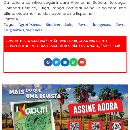
Da Itália a comitiva seguirá para Alemanha, Suécia, Noruega,
Holanda, Bélgica, Suíça, França, Portugal, Reino Unido com uma
última etapa no final de novembro na Espanha.
Fonte:
RFI
Tags:
,
,
,
Agrotóxicos
Biodiversidade
Povos Indígenas
Povos
,
Originários
Violência
GOSTOU DESTA MATÉRIA? ENTÃO, POR FAVOR, PASSA PRA FRENTE.
COMPARTILHE EM TODAS AS SUAS REDES. NÃO CUSTA NADA, É SÓ CLICAR!