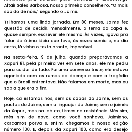
Altair Sales Barbosa, nosso primeiro conselheiro. “O mais
sabido de nóis,” segundo o Jaime.
Trilhamos uma linda jornada. Em 80 meses, Jaime fez
questão de decidir, mensalmente, o tema da capa e,
quase sempre, escrever ele mesmo. Às vezes, ligava pra
falar da ótima ideia que teve, às vezes sumia e, no dia
certo, lá vinha o texto pronto, impecável.
Na sexta-feira, 9 de julho, quando preparávamos a
Xapuri 81, pela primeira vez em sete anos, ele me pediu
para cuidar de tudo. Foi uma conversa triste, ele estava
agoniado com os rumos da doença e com a tragédia
que o Brasil enfrentava. Não falamos em morte, mas eu
sabia que era o fim.
Hoje, cá estamos nós, sem as capas do Jaime, sem as
pautas do Jaime, sem o linguajar do Jaime, sem o jaimês
da Xapuri, mas na labuta, firmes na resistência. Mês sim,
mês sim de novo, como você sonhava, Jaiminho,
carcamos porva e, enfim, chegamos à nossa edição
número 100. E, depois da Xapuri 100, como era desejo