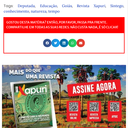
Tags:
,
,
,
,
,
Deputada
Educação
Goiás
Revista Xapuri
Sintego
,
,
conhecimento
natureza
tempo
GOSTOU DESTA MATÉRIA? ENTÃO, POR FAVOR, PASSA PRA FRENTE.
COMPARTILHE EM TODAS AS SUAS REDES. NÃO CUSTA NADA, É SÓ CLICAR!