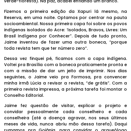
verde-floresta). Na paz, acabei enfiando um branco.
Fizemos a primeira edição da Xapuri lá mesmo, na
Reserva, em uma noite. Optamos por centrar na pauta
socioambiental. Nossa primeira capa foi sobre os povos
indígenas isolados do Acre: ‘Isolados, Bravos, Livres: Um
Brasil Indígena por Conhecer”. Depois de tudo pronto,
Jaime inventou de fazer uma outra boneca, “porque
toda revista tem que ter número zero”.
Dessa vez finquei pé, ficamos com a capa indígena.
Voltei pra Brasília com a boneca praticamente pronta e
com a missão de dar um jeito de imprimir. Nos dias
seguintes, o Jaime veio pra Formosa, pra convencer
minha irmã Lúcia a revisar a revista, “de grátis”. Com a
primeira revista impressa, a próxima tarefa foi montar o
Conselho Editorial.
Jaime fez questão de visitar, explicar o projeto e
convidar pessoalmente cada conselheiro e cada
conselheira (até a doença agravar, nos seus últimos
meses de vida, nunca abriu mão dessa tarefa). Daqui
rumamos pra Goiânia, para convidar o arqueólogo