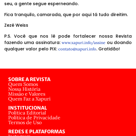
seu, a gente segue esperneando.
Fica tranquilo, camarada, que por aqui tá tudo direitim.
Zezé Weiss
P.S. Você que nos lê pode fortalecer nossa Revista
fazendo uma assinatura:
ou doando
www.xapuri.info/assine
qualquer valor pelo PIX:
. Gratidão!
contato@xapuri.info
SOBRE A REVISTA
Quem Somos
Nossa História
Missão e Valores
Quem Faz a Xapuri
INSTITUCIONAL
Política Editorial
Política de Privacidade
Termos de Uso
REDES E PLATAFORMAS