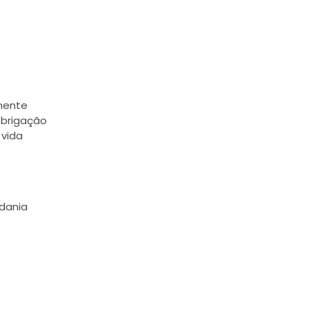
amente
obrigação
 vida
dania