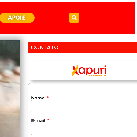
APOIE
CONTATO
Nome
E-mail