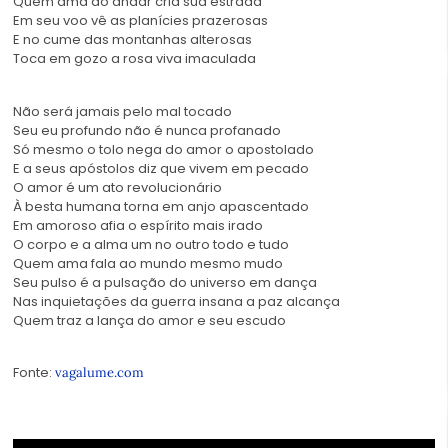
Quem ama ao andar cria sua estrada
Em seu voo vê as planícies prazerosas
E no cume das montanhas alterosas
Toca em gozo a rosa viva imaculada
Não será jamais pelo mal tocado
Seu eu profundo não é nunca profanado
Só mesmo o tolo nega do amor o apostolado
E a seus apóstolos diz que vivem em pecado
O amor é um ato revolucionário
À besta humana torna em anjo apascentado
Em amoroso afia o espírito mais irado
O corpo e a alma um no outro todo e tudo
Quem ama fala ao mundo mesmo mudo
Seu pulso é a pulsação do universo em dança
Nas inquietações da guerra insana a paz alcança
Quem traz a lança do amor e seu escudo
Fonte:
vagalume.com