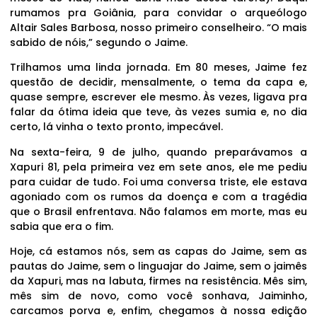
rumamos pra Goiânia, para convidar o arqueólogo
Altair Sales Barbosa, nosso primeiro conselheiro. “O mais
sabido de nóis,” segundo o Jaime.
Trilhamos uma linda jornada. Em 80 meses, Jaime fez
questão de decidir, mensalmente, o tema da capa e,
quase sempre, escrever ele mesmo. Às vezes, ligava pra
falar da ótima ideia que teve, às vezes sumia e, no dia
certo, lá vinha o texto pronto, impecável.
Na sexta-feira, 9 de julho, quando preparávamos a
Xapuri 81, pela primeira vez em sete anos, ele me pediu
para cuidar de tudo. Foi uma conversa triste, ele estava
agoniado com os rumos da doença e com a tragédia
que o Brasil enfrentava. Não falamos em morte, mas eu
sabia que era o fim.
Hoje, cá estamos nós, sem as capas do Jaime, sem as
pautas do Jaime, sem o linguajar do Jaime, sem o jaimês
da Xapuri, mas na labuta, firmes na resistência. Mês sim,
mês sim de novo, como você sonhava, Jaiminho,
carcamos porva e, enfim, chegamos à nossa edição