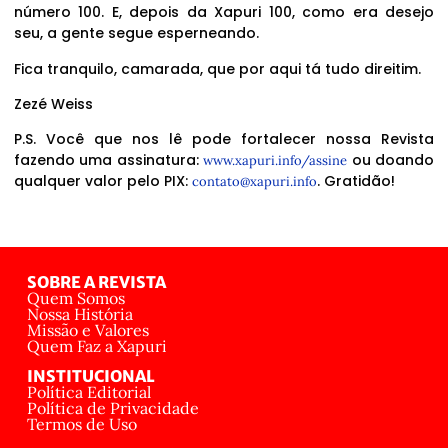
número 100. E, depois da Xapuri 100, como era desejo
seu, a gente segue esperneando.
Fica tranquilo, camarada, que por aqui tá tudo direitim.
Zezé Weiss
P.S. Você que nos lê pode fortalecer nossa Revista
fazendo uma assinatura:
ou doando
www.xapuri.info/assine
qualquer valor pelo PIX:
. Gratidão!
contato@xapuri.info
SOBRE A REVISTA
Quem Somos
Nossa História
Missão e Valores
Quem Faz a Xapuri
INSTITUCIONAL
Política Editorial
Política de Privacidade
Termos de Uso