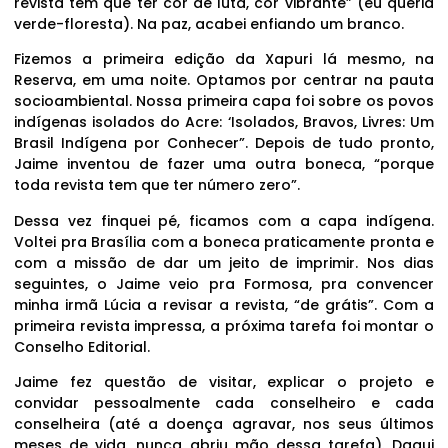
revista tem que ter cor de luta, cor vibrante” (eu queria
verde-floresta). Na paz, acabei enfiando um branco.
Fizemos a primeira edição da Xapuri lá mesmo, na
Reserva, em uma noite. Optamos por centrar na pauta
socioambiental. Nossa primeira capa foi sobre os povos
indígenas isolados do Acre: ‘Isolados, Bravos, Livres: Um
Brasil Indígena por Conhecer”. Depois de tudo pronto,
Jaime inventou de fazer uma outra boneca, “porque
toda revista tem que ter número zero”.
Dessa vez finquei pé, ficamos com a capa indígena.
Voltei pra Brasília com a boneca praticamente pronta e
com a missão de dar um jeito de imprimir. Nos dias
seguintes, o Jaime veio pra Formosa, pra convencer
minha irmã Lúcia a revisar a revista, “de grátis”. Com a
primeira revista impressa, a próxima tarefa foi montar o
Conselho Editorial.
Jaime fez questão de visitar, explicar o projeto e
convidar pessoalmente cada conselheiro e cada
conselheira (até a doença agravar, nos seus últimos
meses de vida, nunca abriu mão dessa tarefa). Daqui