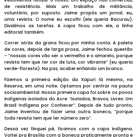
de resistência. Mais um trabalho de militância,
voluntário, por suposto. Jaime propôs um jornal; eu,
uma revista. O nome eu escolhi (ele queria Bacurau).
Dividimos as tarefas. A capa ficou com ele, a linha
editorial também.
Correr atrás da grana ficou por minha conta. A paleta
de cores, depois de larga prosa, Jaime fechou questão
– “nossas cores vão ser o vermelho e o amarelo, porque
revista tem que ter cor de luta, cor vibrante” (eu queria
verde-floresta). Na paz, acabei enfiando um branco.
Fizemos a primeira edição da Xapuri lá mesmo, na
Reserva, em uma noite. Optamos por centrar na pauta
socioambiental. Nossa primeira capa foi sobre os povos
indígenas isolados do Acre: ‘Isolados, Bravos, Livres: Um
Brasil Indígena por Conhecer”. Depois de tudo pronto,
Jaime inventou de fazer uma outra boneca, “porque
toda revista tem que ter número zero”.
Dessa vez finquei pé, ficamos com a capa indígena.
Voltei pra Brasília com a boneca praticamente pronta e