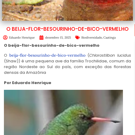
O BEIJA-FLOR-BESOURINHO-DE-BICO-VERMELHO
,
Eduardo Henrique
dezembro 15, 2025
Biodiversidade
Caatinga
O beija-flor-besourinho-de-bico-vermelho
O
(
Chlorostilbon lucidus
beija-flor-besourinho-de-bico-vermelho
(Shaw)) é uma pequena ave da família Trochilidae, comum da
região Nordeste ao Sul do país, com exceção das florestas
densas da Amazônia
Por Eduardo Henrique