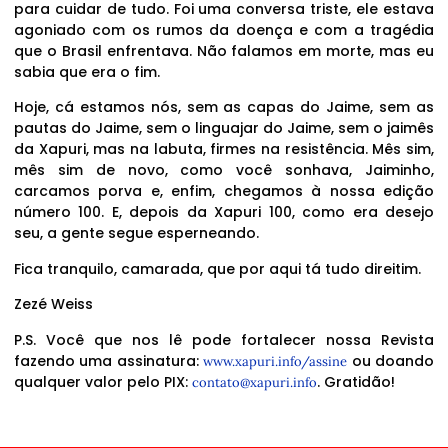
para cuidar de tudo. Foi uma conversa triste, ele estava
agoniado com os rumos da doença e com a tragédia
que o Brasil enfrentava. Não falamos em morte, mas eu
sabia que era o fim.
Hoje, cá estamos nós, sem as capas do Jaime, sem as
pautas do Jaime, sem o linguajar do Jaime, sem o jaimês
da Xapuri, mas na labuta, firmes na resistência. Mês sim,
mês sim de novo, como você sonhava, Jaiminho,
carcamos porva e, enfim, chegamos à nossa edição
número 100. E, depois da Xapuri 100, como era desejo
seu, a gente segue esperneando.
Fica tranquilo, camarada, que por aqui tá tudo direitim.
Zezé Weiss
P.S. Você que nos lê pode fortalecer nossa Revista
fazendo uma assinatura:
ou doando
www.xapuri.info/assine
qualquer valor pelo PIX:
. Gratidão!
contato@xapuri.info