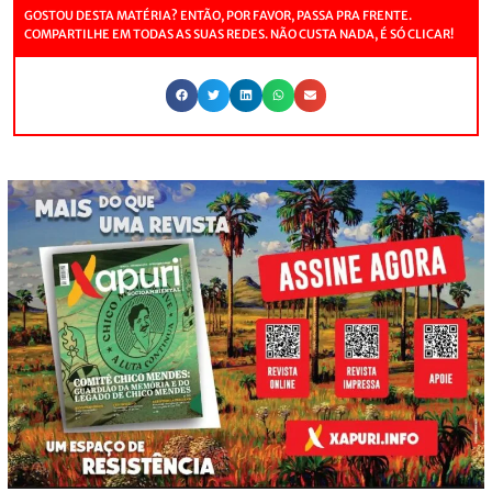
GOSTOU DESTA MATÉRIA? ENTÃO, POR FAVOR, PASSA PRA FRENTE.
COMPARTILHE EM TODAS AS SUAS REDES. NÃO CUSTA NADA, É SÓ CLICAR!