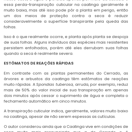
essa perda-transpiração cuticular na caatinga geralmente é
muito baixa, mas até isso pode pôr a planta em perigo, então
um dos meios de proteção contra a seca é reduzir
consideravelmente a superfície transpirante pela queda das
folhas.
Isso é o que realmente ocorre, e planta após planta se despoja
de suas folhas. Alguns indivíduos das espécies mais resistentes
persistem enfolhados, porém até eles derrubam suas folhas
quando a seca é realmente severa.
ESTÔMATOS DE REAÇÕES RÁPIDAS
Em contraste com as plantas permanentes do Cerrado, as
árvores e arbustos da caatinga têm estômatos de reações
muito rápidas. A
Spondias tuberosa,
arruda, por exemplo, reduz
mais de 50% do valor inicial de sua transpiração em apenas
dois minutos após cessar o suprimento de água e completa o
fechamento automático em cinco minutos.
A transpiração cuticular indica, geralmente, valores muito baixo
na caatinga, apesar de não serem espessas as cutículas.
O autor considerou ainda que a Caatinga vive em condições de