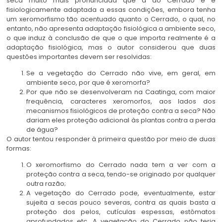
seca muito mais pronunciada que a do Cerrado e é
fisiologicamente adaptada a essas condições, embora tenha
um xeromorfismo tão acentuado quanto o Cerrado, o qual, no
entanto, não apresenta adaptação fisiológica a ambiente seco,
o que induz à conclusão de que o que importa realmente é a
adaptação fisiológica, mas o autor considerou que duas
questões importantes devem ser resolvidas:
Se a vegetação do Cerrado não vive, em geral, em
ambiente seco, por que é xeromorfa?
Por que não se desenvolveram na Caatinga, com maior
frequência, caracteres xeromorfos, aos lados dos
mecanismos fisiológicos de proteção contra a seca? Não
dariam eles proteção adicional às plantas contra a perda
de água?
O autor tentou responder à primeira questão por meio de duas
formas:
O xeromorfismo do Cerrado nada tem a ver com a
proteção contra a seca, tendo-se originado por qualquer
outra razão;
A vegetação do Cerrado pode, eventualmente, estar
sujeita a secas pouco severas, contra as quais basta a
proteção dos pelos, cutículas espessas, estômatos
aprofundados etc. A vegetação do Cerrado não teria