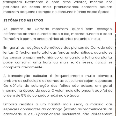
transpiram livremente e com altos valores, mesmo nos
períodos de secas mais pronunciadas; somente poucas
mostram pequena restrição no consumo hídrico nessa época.
ESTÔMATOS ABERTOS
As plantas do Cerrado mostram, quase sem exceção,
estômatos abertos durante todo o dia, mesmo durante a seca.
Também é comum encontrá-los abertos durante a noite.
Em geral, as reações estomáticas das plantas do Cerrado são
lentas. O fechamento total das fendas estomáticas, quando se
faz cessar o suprimento hídrico arrancando a folha da planta,
pode consumir uma hora ou mais e, às vezes, nunca se
completa inteiramente.
A transpiração cuticular é frequentemente muito elevada,
embora as cutículas e as camadas cuticulares sejam espessas.
Os déficits de saturação das folhas são baixos, em geral,
mesmo na época da seca. O valor mais alto encontrado foi da
ordem de 5% do conteúdo máximo de água.
Embora restritas a um habitat mais seco, a maioria das
espécies dominantes da caatinga (exceto as bromeliáceas, as
cactáceas e as
Euphorbiaceae
suculentas não apresentam