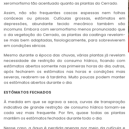
xeromorfismo tão acentuado quanto as plantas do Cerrado.
Assim, não são frequentes cascas espessas nem folhas
coriáceas ou pilosas. Cutículas grossas, estômatos em
depressões, abundante tecido mecânico também são
incomuns. Embora com xeromorfismo menos pronunciado que
o da vegetação do Cerrado, as plantas da caatinga revelam-
se mais bem adaptadas, fisiologicamente, para sobreviverem
em condições xéricas.
Mesmo durante a época das chuvas, várias plantas já revelam
necessidade de restrição do consumo hídrico, ficando com
estômatos abertos somente nas primeiras horas do dia; outras,
após fecharem os estômatos nas horas e condições mais
severas, reabrem-se à tardinha. Muito poucas podem manter
os estômatos abertos durante o dia.
ESTÔMATOS FECHADOS
À medida em que se agrava a seca, curvas de transpiração
indicativa de grande restrição de consumo hídrico tornam-se
cada vez mais frequente. Por fim, quase todas as plantas
mantêm os estômatos fechados durante todo o dia.
Nesse caso, a água é perdida apenas por meio da cutícula e