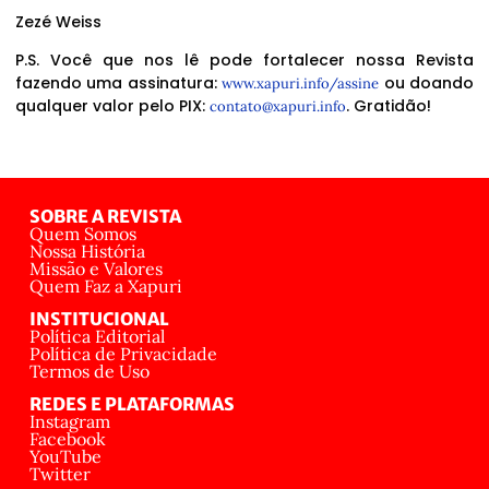
Zezé Weiss
P.S. Você que nos lê pode fortalecer nossa Revista
fazendo uma assinatura:
ou doando
www.xapuri.info/assine
qualquer valor pelo PIX:
. Gratidão!
contato@xapuri.info
SOBRE A REVISTA
Quem Somos
Nossa História
Missão e Valores
Quem Faz a Xapuri
INSTITUCIONAL
Política Editorial
Política de Privacidade
Termos de Uso
REDES E PLATAFORMAS
Instagram
Facebook
YouTube
Twitter