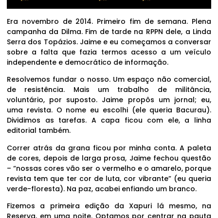
Era novembro de 2014. Primeiro fim de semana. Plena
campanha da Dilma. Fim de tarde na RPPN dele, a Linda
Serra dos Topázios. Jaime e eu começamos a conversar
sobre a falta que fazia termos acesso a um veículo
independente e democrático de informação.
Resolvemos fundar o nosso. Um espaço não comercial,
de resistência. Mais um trabalho de militância,
voluntário, por suposto. Jaime propôs um jornal; eu,
uma revista. O nome eu escolhi (ele queria Bacurau).
Dividimos as tarefas. A capa ficou com ele, a linha
editorial também.
Correr atrás da grana ficou por minha conta. A paleta
de cores, depois de larga prosa, Jaime fechou questão
– “nossas cores vão ser o vermelho e o amarelo, porque
revista tem que ter cor de luta, cor vibrante” (eu queria
verde-floresta). Na paz, acabei enfiando um branco.
Fizemos a primeira edição da Xapuri lá mesmo, na
Reserva, em uma noite. Optamos por centrar na pauta