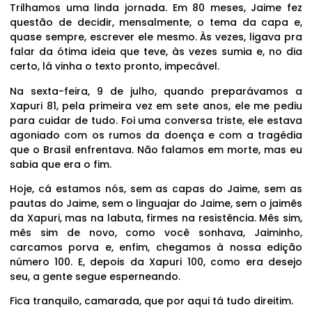
Trilhamos uma linda jornada. Em 80 meses, Jaime fez
questão de decidir, mensalmente, o tema da capa e,
quase sempre, escrever ele mesmo. Às vezes, ligava pra
falar da ótima ideia que teve, às vezes sumia e, no dia
certo, lá vinha o texto pronto, impecável.
Na sexta-feira, 9 de julho, quando preparávamos a
Xapuri 81, pela primeira vez em sete anos, ele me pediu
para cuidar de tudo. Foi uma conversa triste, ele estava
agoniado com os rumos da doença e com a tragédia
que o Brasil enfrentava. Não falamos em morte, mas eu
sabia que era o fim.
Hoje, cá estamos nós, sem as capas do Jaime, sem as
pautas do Jaime, sem o linguajar do Jaime, sem o jaimês
da Xapuri, mas na labuta, firmes na resistência. Mês sim,
mês sim de novo, como você sonhava, Jaiminho,
carcamos porva e, enfim, chegamos à nossa edição
número 100. E, depois da Xapuri 100, como era desejo
seu, a gente segue esperneando.
Fica tranquilo, camarada, que por aqui tá tudo direitim.