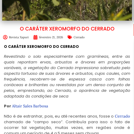
O CARÁTER XEROMORFO DO CERRADO
Revista Xapuri
fevereiro 21, 2026
Cerrado
O CARÁTER XEROMORFO DO CERRADO
Revestindo o solo especialmente com gramíneas, entre as
quais repontam ervas, arbustos e árvores em proporções
variáveis, a vegetação do Cerrado impressiona sobretudo pelo
aspecto tortuoso de suas árvores e arbustos, cujos caules, com
frequência, recobrem-se de espessa casca com folhas
coriáceas e brilhantes ou revestidas por um denso conjunto de
pelos, emprestando, ao Cerrado, a aparência de vegetação
adaptada às condições de seca
Por
Altair Sales Barbosa
Não é de estranhar, pois, eu até recentes anos, fosse o
Cerrado
chamado de “campo seco”. Contribuía para isso o fato de
ocorrer tal vegetação, muitas vezes, em regiões onde é
comum um período de 4 a 5 meses sem chuvas.