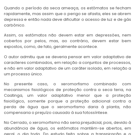
Quando o período da seca ameaça, os estômatos se fecham
rapidamente, mas assim que o perigo se afasta, eles se abrem
depressa e então nada deve dificultar o acesso de luz e de gás
carbônico.
Assim, os estômatos não devem estar em depressões, nem
cobertos por pelos, mas, ao contrário, devem estar bem
expostos, como, de fato, geralmente acontece.
O autor admitiu que se deveria pensar em valor adaptativo de
caracteres combinados, em relação a conjuntos de processos,
e não em valor adaptativo de um caráter isolado, em relação a
um processo único.
No presente caso, o xeromorfismo combinado com
mecanismos fisiológicos de proteção contra a seca teria, na
Caatinga, um valor adaptativo menor que a proteção
fisiológico, somente porque a proteção adicional contra a
perda de água que o xeromorfismo daria à planta, não
compensaria o prejuízo causado à sua fotossíntese.
No Cerrado, o xeromorfismo não seria prejudicial, pois, devido à
abundância de água, os estômatos mantêm-se abertos, em
geral, o dia todo. Do estudo feito sobre a transpiração e o