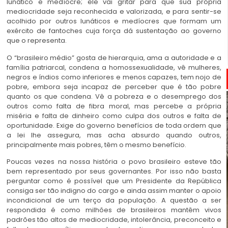
lunático e medíocre; ele vai gritar para que sua própria
mediocridade seja reconhecida e valorizada, e para sentir-se
acolhido por outros lunáticos e medíocres que formam um
exército de fantoches cuja força dá sustentação ao governo
que o representa.
O “brasileiro médio” gosta de hierarquia, ama a autoridade e a
família patriarcal, condena a homossexualidade, vê mulheres,
negros e índios como inferiores e menos capazes, tem nojo de
pobre, embora seja incapaz de perceber que é tão pobre
quanto os que condena. Vê a pobreza e o desemprego dos
outros como falta de fibra moral, mas percebe a própria
miséria e falta de dinheiro como culpa dos outros e falta de
oportunidade. Exige do governo benefícios de toda ordem que
a lei lhe assegura, mas acha absurdo quando outros,
principalmente mais pobres, têm o mesmo benefício.
Poucas vezes na nossa história o povo brasileiro esteve tão
bem representado por seus governantes. Por isso não basta
perguntar como é possível que um Presidente da República
consiga ser tão indigno do cargo e ainda assim manter o apoio
incondicional de um terço da população. A questão a ser
respondida é como milhões de brasileiros mantêm vivos
padrões tão altos de mediocridade, intolerância, preconceito e