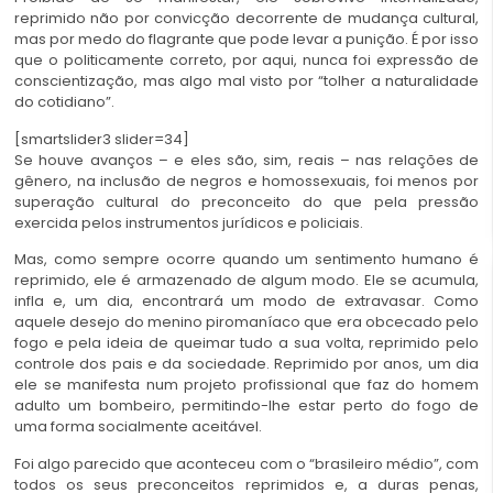
reprimido não por convicção decorrente de mudança cultural,
mas por medo do flagrante que pode levar a punição. É por isso
que o politicamente correto, por aqui, nunca foi expressão de
conscientização, mas algo mal visto por “tolher a naturalidade
do cotidiano”.
[smartslider3 slider=34]
Se houve avanços – e eles são, sim, reais – nas relações de
gênero, na inclusão de negros e homossexuais, foi menos por
superação cultural do preconceito do que pela pressão
exercida pelos instrumentos jurídicos e policiais.
Mas, como sempre ocorre quando um sentimento humano é
reprimido, ele é armazenado de algum modo. Ele se acumula,
infla e, um dia, encontrará um modo de extravasar. Como
aquele desejo do menino piromaníaco que era obcecado pelo
fogo e pela ideia de queimar tudo a sua volta, reprimido pelo
controle dos pais e da sociedade. Reprimido por anos, um dia
ele se manifesta num projeto profissional que faz do homem
adulto um bombeiro, permitindo-lhe estar perto do fogo de
uma forma socialmente aceitável.
Foi algo parecido que aconteceu com o “brasileiro médio”, com
todos os seus preconceitos reprimidos e, a duras penas,