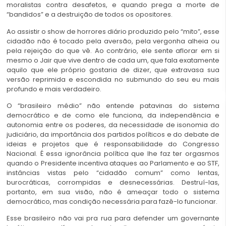
moralistas contra desafetos, e quando prega a morte de
“bandidos” e a destruição de todos os opositores.
Ao assistir o show de horrores diário produzido pelo “mito”, esse
cidadão não é tocado pela aversão, pela vergonha alheia ou
pela rejeição do que vê. Ao contrário, ele sente aflorar em si
mesmo o Jair que vive dentro de cada um, que fala exatamente
aquilo que ele próprio gostaria de dizer, que extravasa sua
versão reprimida e escondida no submundo do seu eu mais
profundo e mais verdadeiro.
O “brasileiro médio” não entende patavinas do sistema
democrático e de como ele funciona, da independência e
autonomia entre os poderes, da necessidade de isonomia do
judiciário, da importância dos partidos políticos e do debate de
ideias e projetos que é responsabilidade do Congresso
Nacional. É essa ignorância política que lhe faz ter orgasmos
quando o Presidente incentiva ataques ao Parlamento e ao STF,
instâncias vistas pelo “cidadão comum” como lentas,
burocráticas, corrompidas e desnecessárias. Destruí-las,
portanto, em sua visão, não é ameaçar todo o sistema
democrático, mas condição necessária para fazê-lo funcionar.
Esse brasileiro não vai pra rua para defender um governante