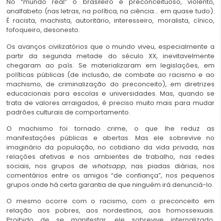
No “mundo real” o brasileiro é preconceituoso, violento,
analfabeto (nas letras, na política, na ciência… em quase tudo).
É racista, machista, autoritário, interesseiro, moralista, cínico,
fofoqueiro, desonesto.
Os avanços civilizatórios que o mundo viveu, especialmente a
partir da segunda metade do século XX, inevitavelmente
chegaram ao país. Se materializaram em legislações, em
políticas públicas (de inclusão, de combate ao racismo e ao
machismo, de criminalização do preconceito), em diretrizes
educacionais para escolas e universidades. Mas, quando se
trata de valores arraigados, é preciso muito mais para mudar
padrões culturais de comportamento.
O machismo foi tornado crime, o que lhe reduz as
manifestações públicas e abertas. Mas ele sobrevive no
imaginário da população, no cotidiano da vida privada, nas
relações afetivas e nos ambientes de trabalho, nas redes
sociais, nos grupos de
whatsapp
, nas piadas diárias, nos
comentários entre os amigos “de confiança”, nos pequenos
grupos onde há certa garantia de que ninguém irá denunciá-lo.
O mesmo ocorre com o racismo, com o preconceito em
relação aos pobres, aos nordestinos, aos homossexuais.
Proibido de se manifestar, ele sobrevive internalizado,