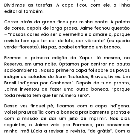
Dividimos as tarefas. A capa ficou com ele, a linha
editorial também.
Correr atrás da grana ficou por minha conta. A paleta
de cores, depois de larga prosa, Jaime fechou questão
– “nossas cores vão ser o vermelho e o amarelo, porque
revista tem que ter cor de luta, cor vibrante” (eu queria
verde-floresta). Na paz, acabei enfiando um branco.
Fizemos a primeira edição da Xapuri lá mesmo, na
Reserva, em uma noite. Optamos por centrar na pauta
socioambiental. Nossa primeira capa foi sobre os povos
indígenas isolados do Acre: ‘Isolados, Bravos, Livres: Um
Brasil Indígena por Conhecer”. Depois de tudo pronto,
Jaime inventou de fazer uma outra boneca, “porque
toda revista tem que ter número zero”.
Dessa vez finquei pé, ficamos com a capa indígena.
Voltei pra Brasília com a boneca praticamente pronta e
com a missão de dar um jeito de imprimir. Nos dias
seguintes, o Jaime veio pra Formosa, pra convencer
minha irmã Lúcia a revisar a revista, “de grátis”. Com a