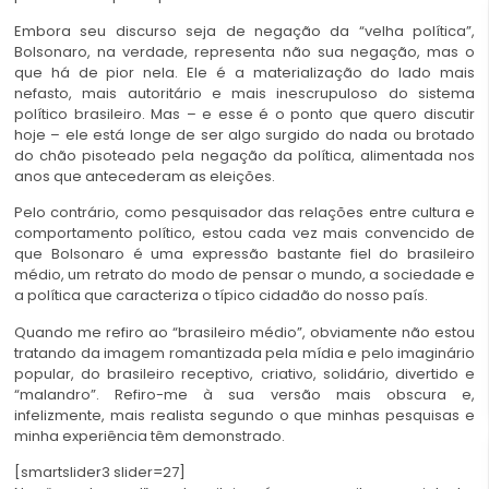
Embora seu discurso seja de negação da “velha política”,
Bolsonaro, na verdade, representa não sua negação, mas o
que há de pior nela. Ele é a materialização do lado mais
nefasto, mais autoritário e mais inescrupuloso do sistema
político brasileiro. Mas – e esse é o ponto que quero discutir
hoje – ele está longe de ser algo surgido do nada ou brotado
do chão pisoteado pela negação da política, alimentada nos
anos que antecederam as eleições.
Pelo contrário, como pesquisador das relações entre cultura e
comportamento político, estou cada vez mais convencido de
que Bolsonaro é uma expressão bastante fiel do brasileiro
médio, um retrato do modo de pensar o mundo, a sociedade e
a política que caracteriza o típico cidadão do nosso país.
Quando me refiro ao “brasileiro médio”, obviamente não estou
tratando da imagem romantizada pela mídia e pelo imaginário
popular, do brasileiro receptivo, criativo, solidário, divertido e
“malandro”. Refiro-me à sua versão mais obscura e,
infelizmente, mais realista segundo o que minhas pesquisas e
minha experiência têm demonstrado.
[smartslider3 slider=27]