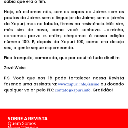
sabia que era o fim.
Hoje, cá estamos nós, sem as capas do Jaime, sem as
pautas do Jaime, sem o linguajar do Jaime, sem o jaimês
da Xapuri, mas na labuta, firmes na resistência. Mês sim,
mês sim de novo, como você sonhava, Jaiminho,
carcamos porva e, enfim, chegamos à nossa edição
número 100. E, depois da Xapuri 100, como era desejo
seu, a gente segue esperneando.
Fica tranquilo, camarada, que por aqui tá tudo direitim.
Zezé Weiss
P.S. Você que nos lê pode fortalecer nossa Revista
fazendo uma assinatura:
ou doando
www.xapuri.info/assine
qualquer valor pelo PIX:
. Gratidão!
contato@xapuri.info
SOBRE A REVISTA
Quem Somos
Nossa História