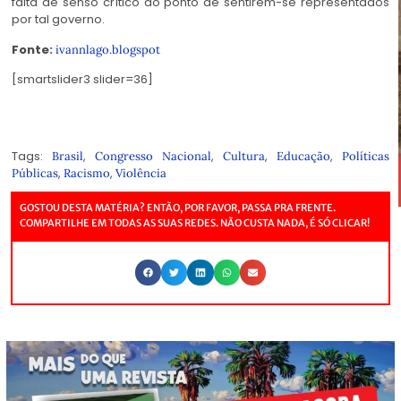
falta de senso crítico ao ponto de sentirem-se representados
por tal governo.
Fonte:
ivannlago.blogspot
[smartslider3 slider=36]
Tags:
,
,
,
,
Brasil
Congresso Nacional
Cultura
Educação
Políticas
,
,
Públicas
Racismo
Violência
GOSTOU DESTA MATÉRIA? ENTÃO, POR FAVOR, PASSA PRA FRENTE.
COMPARTILHE EM TODAS AS SUAS REDES. NÃO CUSTA NADA, É SÓ CLICAR!