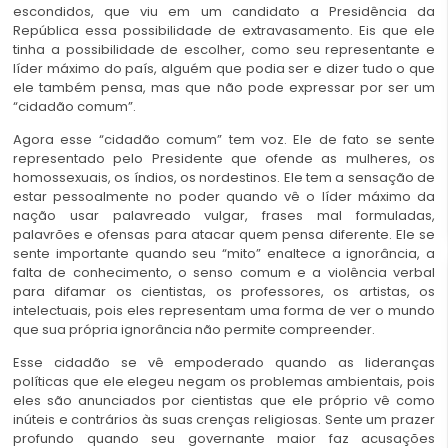
escondidos, que viu em um candidato a Presidência da
República essa possibilidade de extravasamento. Eis que ele
tinha a possibilidade de escolher, como seu representante e
líder máximo do país, alguém que podia ser e dizer tudo o que
ele também pensa, mas que não pode expressar por ser um
“cidadão comum”.
Agora esse “cidadão comum” tem voz. Ele de fato se sente
representado pelo Presidente que ofende as mulheres, os
homossexuais, os índios, os nordestinos. Ele tem a sensação de
estar pessoalmente no poder quando vê o líder máximo da
nação usar palavreado vulgar, frases mal formuladas,
palavrões e ofensas para atacar quem pensa diferente. Ele se
sente importante quando seu “mito” enaltece a ignorância, a
falta de conhecimento, o senso comum e a violência verbal
para difamar os cientistas, os professores, os artistas, os
intelectuais, pois eles representam uma forma de ver o mundo
que sua própria ignorância não permite compreender.
Esse cidadão se vê empoderado quando as lideranças
políticas que ele elegeu negam os problemas ambientais, pois
eles são anunciados por cientistas que ele próprio vê como
inúteis e contrários às suas crenças religiosas. Sente um prazer
profundo quando seu governante maior faz acusações