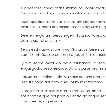
A poderosa onda antissistema foi capturada 
“udenista-libertador-salvacionista” da Lava Jat
Duas quedas históricas do PIB empobreceram a
políticos. A onda de ressentimento popular eng
Dele emergiu um personagem falando “absurdos 
vida”. Que tal arriscar?
Se as estimativas forem confirmadas, teremos, i
com 23 milhões de desempregados. Um cenário
Quem sobreviverá ao novo tsunami? Já sã
engasgado, desorientado. Dá uns pulos pra frent
Seu João escolheu Lula, viu seus sonhos derre
Discute todo dia com o seu otimismo teimoso.
O capitão é o surfista que remou na onda. C
sozinho? Os que ocupam o centro do ringue ser
novamente, o que virá?