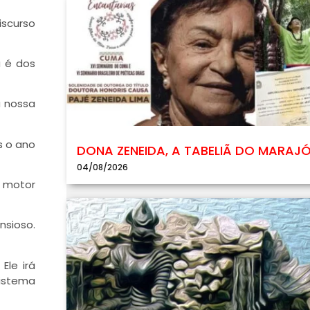
iscurso
a é dos
a nossa
s o ano
DONA ZENEIDA, A TABELIÃ DO MARAJ
04/08/2026
 motor
nsioso.
Ele irá
sistema