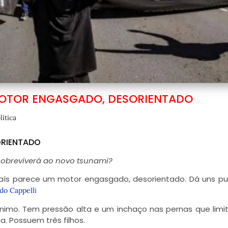
MOTOR ENGASGADO, DESORIENTADO
lítica
ORIENTADO
 sobreviverá ao novo tsunami?
aís parece um motor engasgado, desorientado. Dá uns pu
do Cappelli
imo. Tem pressão alta e um inchaço nas pernas que limi
. Possuem três filhos.