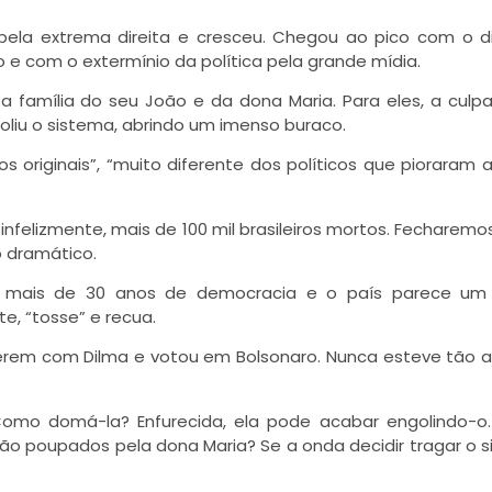
pela extrema direita e cresceu. Chegou ao pico com o d
o e com o extermínio da política pela grande mídia.
 família do seu João e da dona Maria. Para eles, a culp
oliu o sistema, abrindo um imenso buraco.
originais”, “muito diferente dos políticos que pioraram 
nfelizmente, mais de 100 mil brasileiros mortos. Fecharemo
 dramático.
o mais de 30 anos de democracia e o país parece um
e, “tosse” e recua.
terem com Dilma e votou em Bolsonaro. Nunca esteve tão a
omo domá-la? Enfurecida, ela pode acabar engolindo-o. 
ão poupados pela dona Maria? Se a onda decidir tragar o 