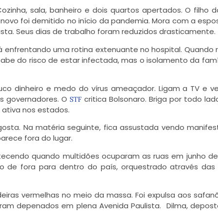
nha, sala, banheiro e dois quartos apertados. O filho 
s novo foi demitido no início da pandemia. Mora com a espo
rista. Seus dias de trabalho foram reduzidos drasticamente.
stá enfrentando uma rotina extenuante no hospital. Quando 
abe do risco de estar infectada, mas o isolamento da famí
uco dinheiro e medo do vírus ameaçador. Ligam a TV e 
 os governadores. O
critica Bolsonaro. Briga por todo lad
STF
 ativa nos estados.
 gosta. Na matéria seguinte, fica assustada vendo manife
rece fora do lugar.
tecendo quando multidões ocuparam as ruas em junho de
 de fora para dentro do país, orquestrado através das
deiras vermelhas no meio da massa. Foi expulsa aos safan
ram depenados em plena Avenida Paulista. Dilma, deposta