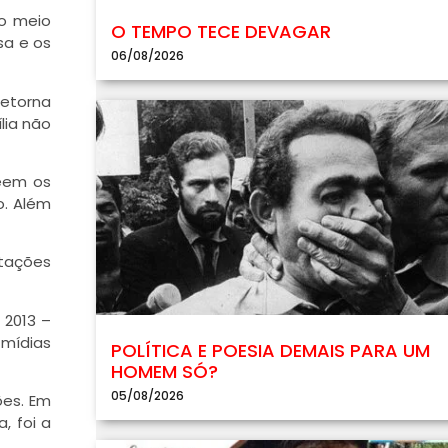
do meio
O TEMPO TECE DEVAGAR
sa e os
06/08/2026
retorna
lia não
veem os
o. Além
stações
 2013 –
 mídias
POLÍTICA E POESIA DEMAIS PARA UM
HOMEM SÓ?
05/08/2026
ões. Em
, foi a