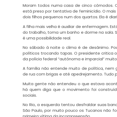
Moram todos numa casa de cinco cômodos. Cozi
está preso por tentativa de feminicídio. O mai
dois filhos pequenos num dos quartos. Ela é dia
A filha mais velha é auxiliar de enfermagem. E
do trabalho, toma um banho e dorme na sala. S
é uma possibilidade real.
No sábado à noite o clima é de desânimo. Po
políticos trocando tapas. O presidente critica
da polícia federal “autônoma e imparcial” muito
A família não entende muito de política, nem
de rua com brigas e até apedrejamento. Tudo pa
Muita gente não entendeu o que estava acon
há quem diga que o movimento foi construído
sociais.
No Rio, a esquerda tentou desfraldar suas ban
São Paulo, por muito pouco os Tucanos não fo
primeira vítima da incompreensão.