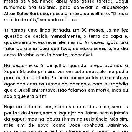
meses de vida, nunca abriu mão dessa tarefa). Daqui
rumamos pra Goiânia, para convidar o arqueólogo
Altair Sales Barbosa, nosso primeiro conselheiro. “O mais
sabido de nóis,” segundo o Jaime.
Trilhamos uma linda jornada. Em 80 meses, Jaime fez
questão de decidir, mensalmente, o tema da capa e,
quase sempre, escrever ele mesmo. Às vezes, ligava pra
falar da ótima ideia que teve, às vezes sumia e, no dia
certo, lá vinha o texto pronto, impecável.
Na sexta-feira, 9 de julho, quando preparávamos a
Xapuri 81, pela primeira vez em sete anos, ele me pediu
para cuidar de tudo. Foi uma conversa triste, ele estava
agoniado com os rumos da doença e com a tragédia
que o Brasil enfrentava. Não falamos em morte, mas eu
sabia que era o fim.
Hoje, cá estamos nós, sem as capas do Jaime, sem as
pautas do Jaime, sem o linguajar do Jaime, sem o jaimês
da Xapuri, mas na labuta, firmes na resistência. Mês sim,
mês sim de novo, como você sonhava, Jaiminho,
carcamos porva e, enfim, chegamos à nossa edição