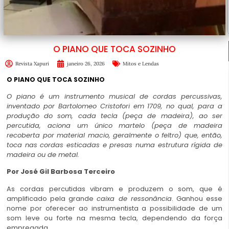
O PIANO QUE TOCA SOZINHO
Revista Xapuri
janeiro 26, 2026
Mitos e Lendas
O PIANO QUE TOCA SOZINHO
O piano é um instrumento musical de cordas percussivas,
inventado por Bartolomeo Cristofori em 1709, no qual, para a
produção do som, cada
tecla
(peça de madeira), ao ser
percutida, aciona um único
martelo
(peça de madeira
recoberta por material macio, geralmente o feltro) que, então,
toca nas
cordas
esticadas e presas numa estrutura rígida de
madeira ou de metal.
Por José Gil Barbosa Terceiro
As cordas percutidas vibram e produzem o som, que é
amplificado pela grande
caixa de ressonância
. Ganhou esse
nome por oferecer ao instrumentista a possibilidade de um
som leve ou forte na mesma tecla, dependendo da força
empregada.