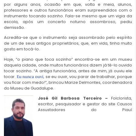
por alguns anos, ocasião em que, volta e meia, alunos,
professores e outros funcionários eram surpreendidos com o
instrumento tocando sozinho. Fala-se mesmo que um vigia da
escola, após um concerto noturno assombroso, pediu
demissão.
Acredita-se que o instrumento seja assombrado pelo espírito
de um de seus antigos proprietários, que, em vida, tinha muito
gosto em tocá-lo.
Hoje, “o piano que toca sozinho” encontra-se em um museu
daquela cidade, onde muitos funcionários dizem já tê-lo ouvido
tocar sozinho. “A antiga funcionária, antes de mim, já ouviu ele
tocar.
, se eu ouvir, vou parar de trabalhar, porque
Eu nunca ouvi
vou ficar com medo!”, brincou Marize Delmontes, coordenadora
do Museu de Guadalupe.
José Gil Barbosa Terceiro
–
Folclorista,
escritor, pesquisador e gestor do site Causos
Assustadores do Piauí