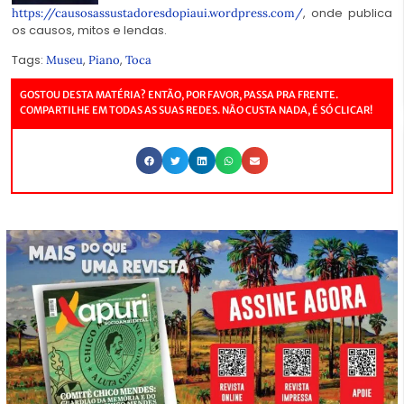
, onde publica
https://causosassustadoresdopiaui.wordpress.com/
os causos, mitos e
lendas.
Tags:
,
,
Museu
Piano
Toca
GOSTOU DESTA MATÉRIA? ENTÃO, POR FAVOR, PASSA PRA FRENTE.
COMPARTILHE EM TODAS AS SUAS REDES. NÃO CUSTA NADA, É SÓ CLICAR!