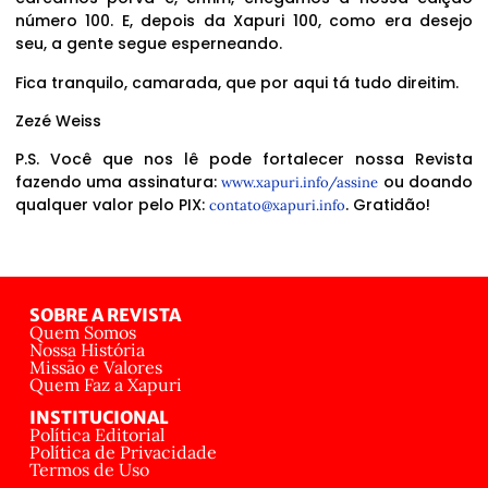
número 100. E, depois da Xapuri 100, como era desejo
seu, a gente segue esperneando.
Fica tranquilo, camarada, que por aqui tá tudo direitim.
Zezé Weiss
P.S. Você que nos lê pode fortalecer nossa Revista
fazendo uma assinatura:
ou doando
www.xapuri.info/assine
qualquer valor pelo PIX:
. Gratidão!
contato@xapuri.info
SOBRE A REVISTA
Quem Somos
Nossa História
Missão e Valores
Quem Faz a Xapuri
INSTITUCIONAL
Política Editorial
Política de Privacidade
Termos de Uso