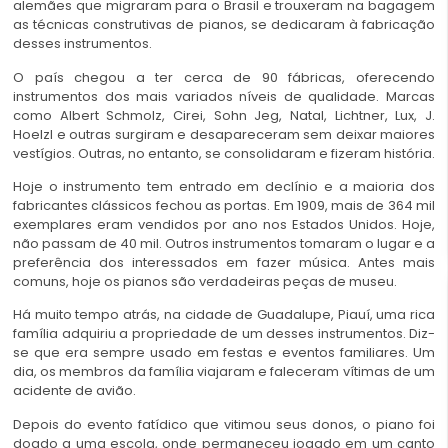
alemães que migraram para o Brasil e trouxeram na bagagem
as técnicas construtivas de pianos, se dedicaram à fabricação
desses instrumentos.
O país chegou a ter cerca de 90 fábricas, oferecendo
instrumentos dos mais variados níveis de qualidade. Marcas
como Albert Schmolz, Cirei, Sohn Jeg, Natal, Lichtner, Lux, J.
Hoelzl e outras surgiram e desapareceram sem deixar maiores
vestígios. Outras, no entanto, se consolidaram e fizeram história.
Hoje o instrumento tem entrado em declínio e a maioria dos
fabricantes clássicos fechou as portas. Em 1909, mais de 364 mil
exemplares eram vendidos por ano nos Estados Unidos. Hoje,
não passam de 40 mil. Outros instrumentos tomaram o lugar e a
preferência dos interessados em fazer música. Antes mais
comuns, hoje os pianos são verdadeiras peças de museu.
Há muito tempo atrás, na cidade de Guadalupe, Piauí, uma rica
família adquiriu a propriedade de um desses instrumentos. Diz-
se que era sempre usado em festas e eventos familiares. Um
dia, os membros da família viajaram e faleceram vítimas de um
acidente de avião.
Depois do evento fatídico que vitimou seus donos, o piano foi
doado a uma escola, onde permaneceu jogado em um canto