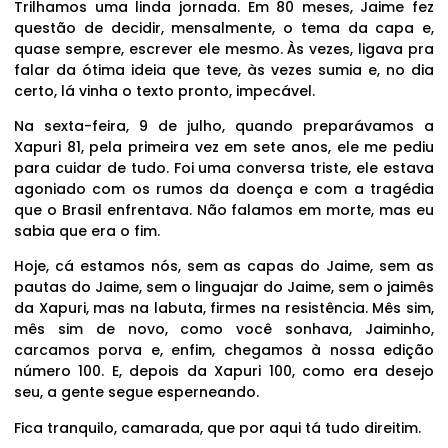
Trilhamos uma linda jornada. Em 80 meses, Jaime fez
questão de decidir, mensalmente, o tema da capa e,
quase sempre, escrever ele mesmo. Às vezes, ligava pra
falar da ótima ideia que teve, às vezes sumia e, no dia
certo, lá vinha o texto pronto, impecável.
Na sexta-feira, 9 de julho, quando preparávamos a
Xapuri 81, pela primeira vez em sete anos, ele me pediu
para cuidar de tudo. Foi uma conversa triste, ele estava
agoniado com os rumos da doença e com a tragédia
que o Brasil enfrentava. Não falamos em morte, mas eu
sabia que era o fim.
Hoje, cá estamos nós, sem as capas do Jaime, sem as
pautas do Jaime, sem o linguajar do Jaime, sem o jaimês
da Xapuri, mas na labuta, firmes na resistência. Mês sim,
mês sim de novo, como você sonhava, Jaiminho,
carcamos porva e, enfim, chegamos à nossa edição
número 100. E, depois da Xapuri 100, como era desejo
seu, a gente segue esperneando.
Fica tranquilo, camarada, que por aqui tá tudo direitim.