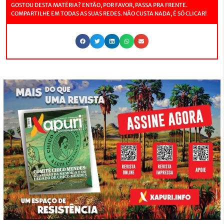
GOSTOU DESTA MATÉRIA? ENTÃO, POR FAVOR, PASSA PRA FRENTE.
COMPARTILHE EM TODAS AS SUAS REDES. NÃO CUSTA NADA, É SÓ CLICAR!