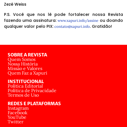
Zezé Weiss
P.S. Você que nos lê pode fortalecer nossa Revista
fazendo uma assinatura:
ou doando
www.xapuri.info/assine
qualquer valor pelo PIX:
. Gratidão!
contato@xapuri.info
SOBRE A REVISTA
Quem Somos
Nossa História
Missão e Valores
Quem Faz a Xapuri
INSTITUCIONAL
Política Editorial
Política de Privacidade
Termos de Uso
REDES E PLATAFORMAS
Instagram
Facebook
YouTube
Twitter