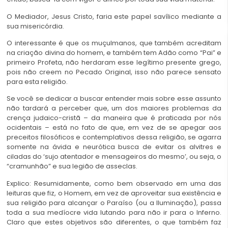
O Mediador, Jesus Cristo, faria este papel savílico mediante a
sua misericórdia.
O interessante é que os muçulmanos, que também acreditam
na criação divina do homem, e também tem Adão como “Pai” e
primeiro Profeta, não herdaram esse legítimo presente grego,
pois não creem no Pecado Original, isso não parece sensato
para esta religião.
Se você se dedicar a buscar entender mais sobre esse assunto
não tardará a perceber que, um dos maiores problemas da
crença judaico-cristã – da maneira que é praticada por nós
ocidentais – está no fato de que, em vez de se apegar aos
preceitos filosóficos e contemplativos dessa religião, se agarra
somente na ávida e neurótica busca de evitar os alvitres e
ciladas do ‘sujo atentador e mensageiros do mesmo’, ou seja, o
“cramunhão” e sua legião de asseclas.
Explico: Resumidamente, como bem observado em uma das
leituras que fiz, o Homem, em vez de aproveitar sua existência e
sua religião para alcançar o Paraíso (ou a Iluminação), passa
toda a sua medíocre vida lutando para não ir para o Inferno.
Claro que estes objetivos são diferentes, o que também faz