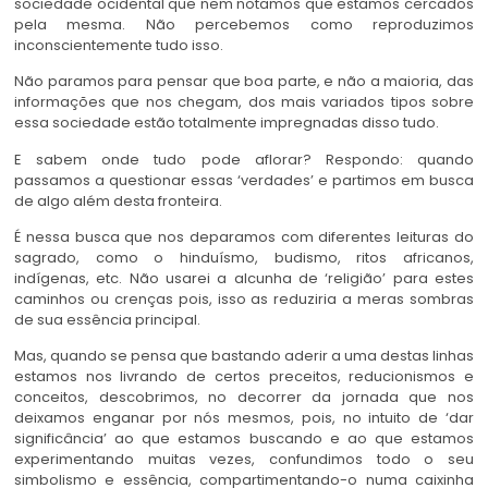
sociedade ocidental que nem notamos que estamos cercados
pela mesma. Não percebemos como reproduzimos
inconscientemente tudo isso.
Não paramos para pensar que boa parte, e não a maioria, das
informações que nos chegam, dos mais variados tipos sobre
essa sociedade estão totalmente impregnadas disso tudo.
E sabem onde tudo pode aflorar? Respondo: quando
passamos a questionar essas ‘verdades’ e partimos em busca
de algo além desta fronteira.
É nessa busca que nos deparamos com diferentes leituras do
sagrado, como o hinduísmo, budismo, ritos africanos,
indígenas, etc. Não usarei a alcunha de ‘religião’ para estes
caminhos ou crenças pois, isso as reduziria a meras sombras
de sua essência principal.
Mas, quando se pensa que bastando aderir a uma destas linhas
estamos nos livrando de certos preceitos, reducionismos e
conceitos, descobrimos, no decorrer da jornada que nos
deixamos enganar por nós mesmos, pois, no intuito de ‘dar
significância’ ao que estamos buscando e ao que estamos
experimentando muitas vezes, confundimos todo o seu
simbolismo e essência, compartimentando-o numa caixinha