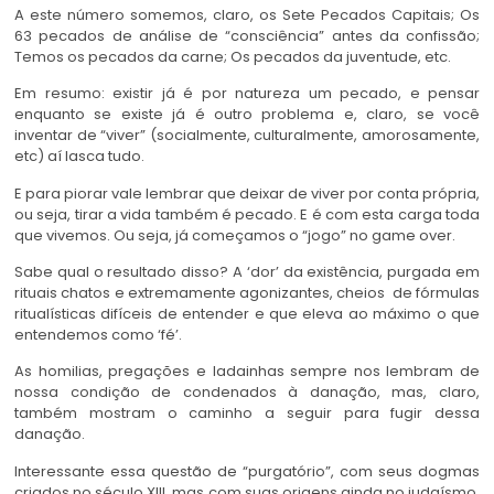
A este número somemos, claro, os Sete Pecados Capitais; Os
63 pecados de análise de “consciência” antes da confissão;
Temos os pecados da carne; Os pecados da juventude, etc.
Em resumo: existir já é por natureza um pecado, e pensar
enquanto se existe já é outro problema e, claro, se você
inventar de “viver” (socialmente, culturalmente, amorosamente,
etc) aí lasca tudo.
E para piorar vale lembrar que deixar de viver por conta própria,
ou seja, tirar a vida também é pecado. E é com esta carga toda
que vivemos. Ou seja, já começamos o “jogo” no game over.
Sabe qual o resultado disso? A ‘dor’ da existência, purgada em
rituais chatos e extremamente agonizantes, cheios de fórmulas
ritualísticas difíceis de entender e que eleva ao máximo o que
entendemos como ‘fé’.
As homilias, pregações e ladainhas sempre nos lembram de
nossa condição de condenados à danação, mas, claro,
também mostram o caminho a seguir para fugir dessa
danação.
Interessante essa questão de “purgatório”, com seus dogmas
criados no século XIII, mas com suas origens ainda no judaísmo,