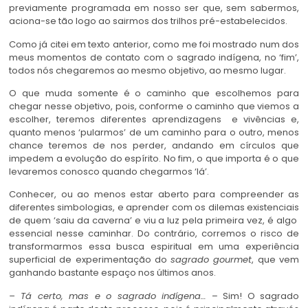
previamente programada em nosso ser que, sem sabermos,
aciona-se tão logo ao sairmos dos trilhos pré-estabelecidos.
Como já citei em texto anterior, como me foi mostrado num dos
meus momentos de contato com o sagrado indígena, no ‘fim’,
todos nós chegaremos ao mesmo objetivo, ao mesmo lugar.
O que muda somente é o caminho que escolhemos para
chegar nesse objetivo, pois, conforme o caminho que viemos a
escolher, teremos diferentes aprendizagens e vivências e,
quanto menos ‘pularmos’ de um caminho para o outro, menos
chance teremos de nos perder, andando em círculos que
impedem a evolução do espírito. No fim, o que importa é o que
levaremos conosco quando chegarmos ‘lá’.
Conhecer, ou ao menos estar aberto para compreender as
diferentes simbologias, e aprender com os dilemas existenciais
de quem ‘saiu da caverna’ e viu a luz pela primeira vez, é algo
essencial nesse caminhar. Do contrário, corremos o risco de
transformarmos essa busca espiritual em uma experiência
superficial de experimentação do
sagrado gourmet
, que vem
ganhando bastante espaço nos últimos anos.
– Tá certo, mas e o sagrado indígena…
– Sim! O sagrado