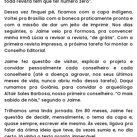
toda revista tem que ter número zero”.
Dessa vez finquei pé, ficamos com a capa indígena.
Voltei pra Brasília com a boneca praticamente pronta e
com a missão de dar um jeito de imprimir. Nos dias
seguintes, o Jaime veio pra Formosa, pra convencer
minha irmã Lúcia a revisar a revista, “de grátis”. Com a
primeira revista impressa, a próxima tarefa foi montar o
Conselho Editorial.
Jaime fez questão de visitar, explicar o projeto e
convidar pessoalmente cada conselheiro e cada
conselheira (até a doença agravar, nos seus últimos
meses de vida, nunca abriu mão dessa tarefa). Daqui
rumamos pra Goiânia, para convidar o arqueólogo
Altair Sales Barbosa, nosso primeiro conselheiro. “O mais
sabido de nóis,” segundo o Jaime.
Trilhamos uma linda jornada. Em 80 meses, Jaime fez
questão de decidir, mensalmente, o tema da capa e,
quase sempre, escrever ele mesmo. Às vezes, ligava pra
falar da ótima ideia que teve, às vezes sumia e, no dia
certo, lá vinha o texto pronto, impecável.