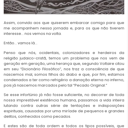
Assim, convido aos que quiserem embarcar comigo para que
me acompanhem nessa jornada e, para os que não tiverem
interesse… nos vemos na volta.
Então… vamos lá…
Penso que nós, ocidentais, colonizadores e herdeiros da
religião judaico-cristã, temos um problema que nos vem de
geração em geração, uma herança que, segundo Voltaire citou
em seu “Dicionário Filosófico”, nos traz a consciência de que
nascemos mal, somos filhos do diabo e que, por fim, estamos
condenados a ter como refrigério a danação eterna no inferno,
pois já nascemos marcados pelo tal “Pecado Original.”
Se esse infortúnio já não fosse suficiente, no decorrer de toda
nossa imprestável existência humana, passamos a vida inteira
lutando contra outras série de tentações e indisposições
espirituais, causadas por uma miríade de pequenos e grandes
delitos, conhecidos como pecados.
E estes são de toda ordem e todos os tipos possíveis, que