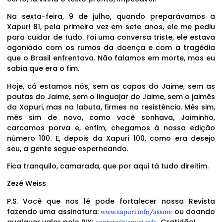
Na sexta-feira, 9 de julho, quando preparávamos a
Xapuri 81, pela primeira vez em sete anos, ele me pediu
para cuidar de tudo. Foi uma conversa triste, ele estava
agoniado com os rumos da doença e com a tragédia
que o Brasil enfrentava. Não falamos em morte, mas eu
sabia que era o fim.
Hoje, cá estamos nós, sem as capas do Jaime, sem as
pautas do Jaime, sem o linguajar do Jaime, sem o jaimês
da Xapuri, mas na labuta, firmes na resistência. Mês sim,
mês sim de novo, como você sonhava, Jaiminho,
carcamos porva e, enfim, chegamos à nossa edição
número 100. E, depois da Xapuri 100, como era desejo
seu, a gente segue esperneando.
Fica tranquilo, camarada, que por aqui tá tudo direitim.
Zezé Weiss
P.S. Você que nos lê pode fortalecer nossa Revista
fazendo uma assinatura:
ou doando
www.xapuri.info/assine
qualquer valor pelo PIX:
. Gratidão!