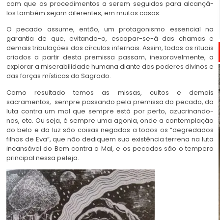
com que os procedimentos a serem seguidos para alcançá-
los também sejam diferentes, em muitos casos.
O pecado assume, então, um protagonismo essencial na
garantia de que, evitando-o, escapar-se-á das chamas e
demais tribulações dos círculos infernais. Assim, todos os rituais
criados a partir desta premissa passam, inexoravelmente, a
explorar a miserabilidade humana diante dos poderes divinos e
das forças místicas do Sagrado.
Como resultado temos as missas, cultos e demais
sacramentos, sempre passando pela premissa do pecado, da
luta contra um mal que sempre está por perto, azucrinando-
nos, etc. Ou seja, é sempre uma agonia, onde a contemplação
do belo e da luz são coisas negadas a todos os “degredados
filhos de Eva”, que não dediquem sua existência terrena na luta
incansável do Bem contra o Mal, e os pecados são o tempero
principal nessa peleja.