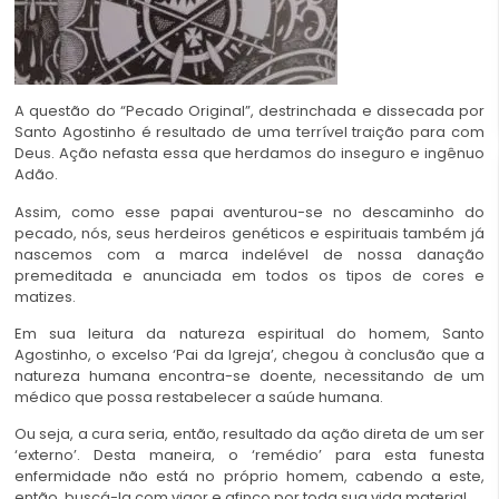
A questão do “Pecado Original”, destrinchada e dissecada por
Santo Agostinho é resultado de uma terrível traição para com
Deus. Ação nefasta essa que herdamos do inseguro e ingênuo
Adão.
Assim, como esse papai aventurou-se no descaminho do
pecado, nós, seus herdeiros genéticos e espirituais também já
nascemos com a marca indelével de nossa danação
premeditada e anunciada em todos os tipos de cores e
matizes.
Em sua leitura da natureza espiritual do homem, Santo
Agostinho, o excelso ‘Pai da Igreja’, chegou à conclusão que a
natureza humana encontra-se doente, necessitando de um
médico que possa restabelecer a saúde humana.
Ou seja, a cura seria, então, resultado da ação direta de um ser
‘externo’. Desta maneira, o ‘remédio’ para esta funesta
enfermidade não está no próprio homem, cabendo a este,
então, buscá-la com vigor e afinco por toda sua vida material.