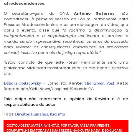
afrodescendentes
.
O secretário-geral da ONU,
António Guterres
, não
compareceu à primeira sessão do Fórum Permanente para
Pessoas Afrodescendentes, mas em mensagem de vídeo, que
abriu o evento, disse que “
o racismo, a discriminação, a
estigmatização e a culpabilização continuam a arruinar o
mundo, sendo imprescindível reconhecer os erros do passado
para reverter as consequências duradouras da exploração
colonial, inclusive por meio de justiça reparatória.
”
“Estou convicto de que este Fórum Permanente será uma
plataforma vital para transformar impulso em ação!”, finalizou
ele.
– Jornalista.
Fonte:
Foto:
Débora Spitzcovsky
The Green Post.
Reprodução/ONU News/Unsplash/Rolande PG.
Este artigo não representa a opinião da Revista e é de
responsabilidade do autor.
Tags:
,
Direitos Humanos
Racismo
GOSTOU DESTA MATÉRIA? ENTÃO, POR FAVOR, PASSA PRA FRENTE.
COMPARTILHE EM TODAS AS SUAS REDES. NÃO CUSTA NADA, É SÓ CLICAR!