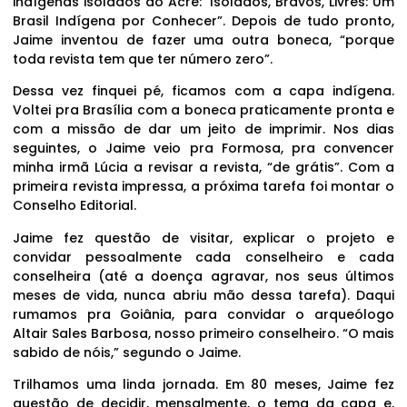
indígenas isolados do Acre: ‘Isolados, Bravos, Livres: Um
Brasil Indígena por Conhecer”. Depois de tudo pronto,
Jaime inventou de fazer uma outra boneca, “porque
toda revista tem que ter número zero”.
Dessa vez finquei pé, ficamos com a capa indígena.
Voltei pra Brasília com a boneca praticamente pronta e
com a missão de dar um jeito de imprimir. Nos dias
seguintes, o Jaime veio pra Formosa, pra convencer
minha irmã Lúcia a revisar a revista, “de grátis”. Com a
primeira revista impressa, a próxima tarefa foi montar o
Conselho Editorial.
Jaime fez questão de visitar, explicar o projeto e
convidar pessoalmente cada conselheiro e cada
conselheira (até a doença agravar, nos seus últimos
meses de vida, nunca abriu mão dessa tarefa). Daqui
rumamos pra Goiânia, para convidar o arqueólogo
Altair Sales Barbosa, nosso primeiro conselheiro. “O mais
sabido de nóis,” segundo o Jaime.
Trilhamos uma linda jornada. Em 80 meses, Jaime fez
questão de decidir, mensalmente, o tema da capa e,