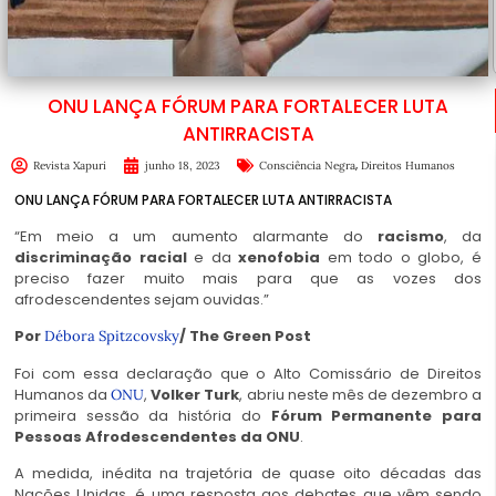
ONU LANÇA FÓRUM PARA FORTALECER LUTA
ANTIRRACISTA
,
Revista Xapuri
junho 18, 2023
Consciência Negra
Direitos Humanos
ONU LANÇA FÓRUM PARA FORTALECER LUTA ANTIRRACISTA
“Em meio a um aumento alarmante do
racismo
, da
discriminação racial
e da
xenofobia
em todo o globo, é
preciso fazer muito mais para que as vozes dos
afrodescendentes sejam ouvidas.”
Por
/ The Green Post
Débora Spitzcovsky
Foi com essa declaração que o Alto Comissário de Direitos
Humanos da
,
Volker Turk
, abriu neste mês de dezembro a
ONU
primeira sessão da história do
Fórum Permanente para
Pessoas Afrodescendentes da ONU
.
A medida, inédita na trajetória de quase oito décadas das
Nações Unidas, é uma resposta aos debates que vêm sendo