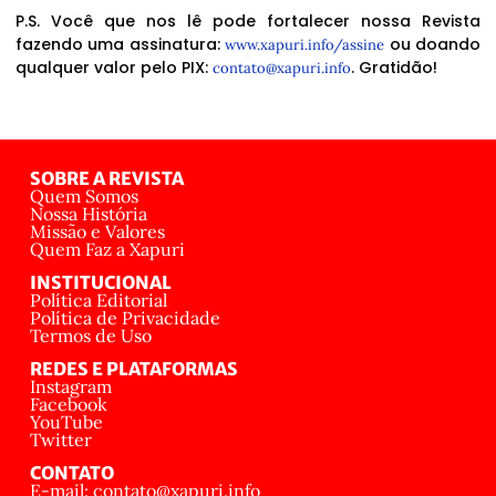
P.S. Você que nos lê pode fortalecer nossa Revista
fazendo uma assinatura:
ou doando
www.xapuri.info/assine
qualquer valor pelo PIX:
. Gratidão!
contato@xapuri.info
SOBRE A REVISTA
Quem Somos
Nossa História
Missão e Valores
Quem Faz a Xapuri
INSTITUCIONAL
Política Editorial
Política de Privacidade
Termos de Uso
REDES E PLATAFORMAS
Instagram
Facebook
YouTube
Twitter
CONTATO
E-mail: contato@xapuri.info