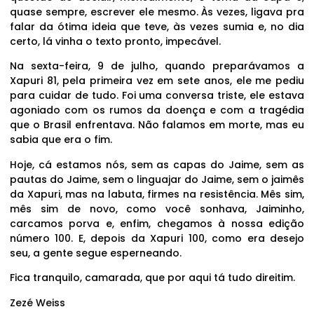
quase sempre, escrever ele mesmo. Às vezes, ligava pra
falar da ótima ideia que teve, às vezes sumia e, no dia
certo, lá vinha o texto pronto, impecável.
Na sexta-feira, 9 de julho, quando preparávamos a
Xapuri 81, pela primeira vez em sete anos, ele me pediu
para cuidar de tudo. Foi uma conversa triste, ele estava
agoniado com os rumos da doença e com a tragédia
que o Brasil enfrentava. Não falamos em morte, mas eu
sabia que era o fim.
Hoje, cá estamos nós, sem as capas do Jaime, sem as
pautas do Jaime, sem o linguajar do Jaime, sem o jaimês
da Xapuri, mas na labuta, firmes na resistência. Mês sim,
mês sim de novo, como você sonhava, Jaiminho,
carcamos porva e, enfim, chegamos à nossa edição
número 100. E, depois da Xapuri 100, como era desejo
seu, a gente segue esperneando.
Fica tranquilo, camarada, que por aqui tá tudo direitim.
Zezé Weiss